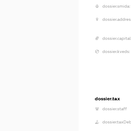
dossier.smida:
dossier.addres
dossier.capital
dossier.kveds:
dossier.tax
dossier.staff
dossier.taxDe