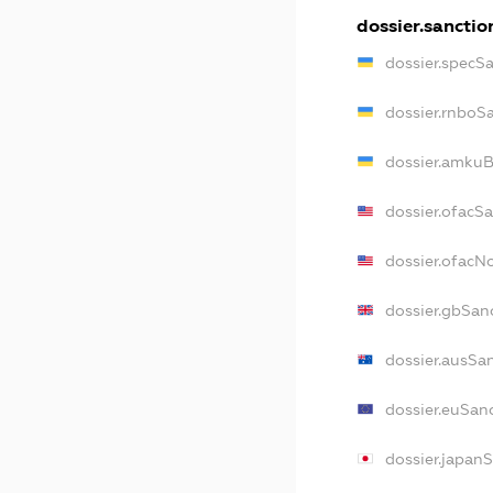
dossier.sanctio
dossier.specS
dossier.rnboS
dossier.amkuB
dossier.ofacS
dossier.ofac
dossier.gbSan
dossier.ausSa
dossier.euSan
dossier.japan