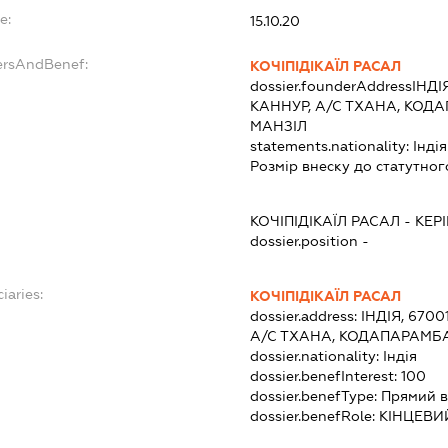
e:
15.10.20
ersAndBenef:
КОЧІПІДІКАЇЛ РАСАЛ
dossier.founderAddress
ІНДІ
КАННУР, А/С ТХАНА, КОД
МАНЗІЛ
statements.nationality:
Індія
Розмір внеску до статутног
КОЧІПІДІКАЇЛ РАСАЛ
-
КЕР
dossier.position -
iaries:
КОЧІПІДІКАЇЛ РАСАЛ
dossier.address:
ІНДІЯ, 6700
А/С ТХАНА, КОДАПАРАМБА
dossier.nationality:
Індія
dossier.benefInterest:
100
dossier.benefType:
Прямий в
dossier.benefRole:
КІНЦЕВИ