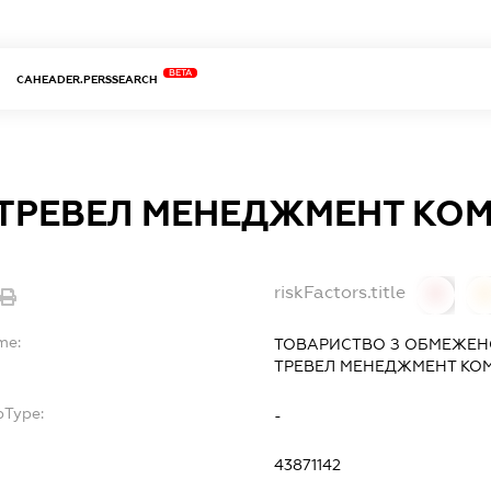
BETA
CAHEADER.PERSSEARCH
 ТРЕВЕЛ МЕНЕДЖМЕНТ КО
riskFactors.title
0
0
me:
ТОВАРИСТВО З ОБМЕЖЕН
ТРЕВЕЛ МЕНЕДЖМЕНТ КОМ
bType:
-
43871142