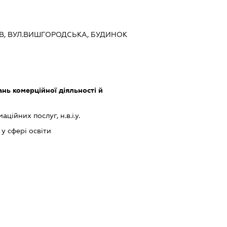
ИЇВ, ВУЛ.ВИШГОРОДСЬКА, БУДИНОК
нь комерційної діяльності й
ійних послуг, н.в.і.у.
у сфері освіти