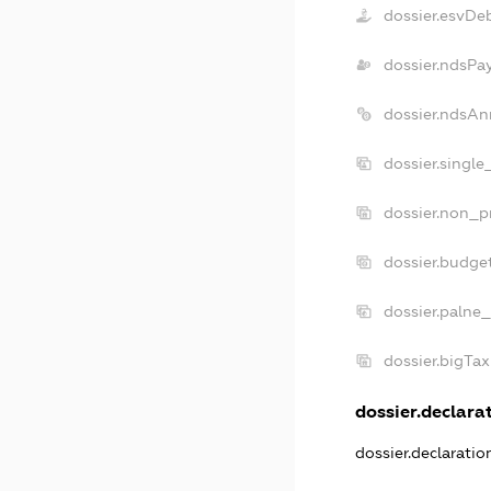
dossier.esvDe
dossier.ndsPa
dossier.ndsAn
dossier.singl
dossier.non_p
dossier.budge
dossier.palne_
dossier.bigTa
dossier.declarat
dossier.declarati