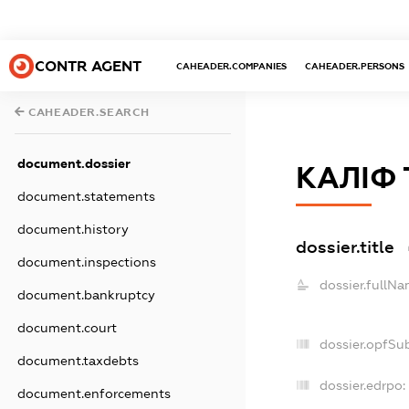
CONTR AGENT
CAHEADER.COMPANIES
CAHEADER.PERSONS
CAHEADER.SEARCH
document.dossier
КАЛІФ
document.statements
document.history
dossier.title
document.inspections
dossier.fullNa
document.bankruptcy
document.court
dossier.opfSu
document.taxdebts
dossier.edrpo:
document.enforcements