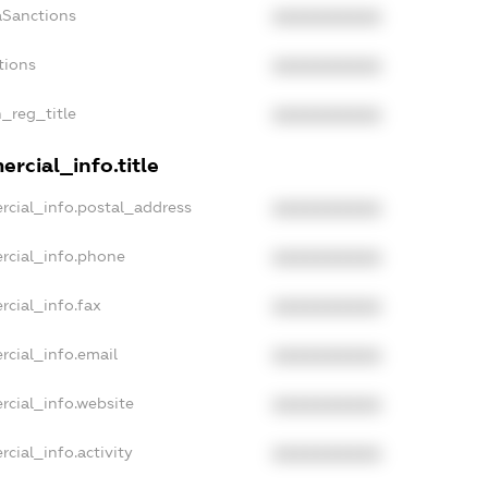
aSanctions
XXXXXXXXXX
tions
XXXXXXXXXX
n_reg_title
XXXXXXXXXX
rcial_info.title
rcial_info.postal_address
XXXXXXXXXX
rcial_info.phone
XXXXXXXXXX
rcial_info.fax
XXXXXXXXXX
rcial_info.email
XXXXXXXXXX
rcial_info.website
XXXXXXXXXX
cial_info.activity
XXXXXXXXXX