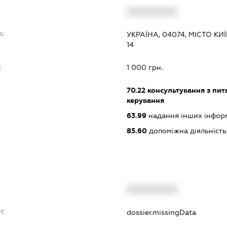
XXXXXXXXXX
s:
УКРАЇНА, 04074, МІСТО К
14
:
1 000 грн.
70.22
консультування з пита
керування
63.99
надання інших інформац
85.60
допоміжна діяльність 
XXXXXXXXXX
bt
dossier.missingData