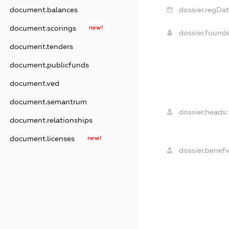
document.balances
dossier.regDat
document.scorings
new!
dossier.found
document.tenders
document.publicfunds
document.ved
document.semantrum
dossier.heads:
document.relationships
document.licenses
new!
dossier.benefic