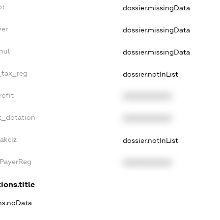
bt
dossier.missingData
yer
dossier.missingData
nul
dossier.missingData
e_tax_reg
dossier.notInList
rofit
XXXXXXXXXX
t_dotation
XXXXXXXXXX
akciz
dossier.notInList
xPayerReg
XXXXXXXXXX
ions.title
ons.noData