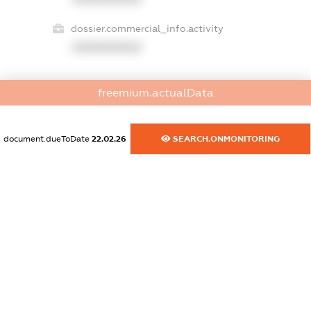
dossier.commercial_info.activity
XXXXXXXXXX
freemium.actualData
freemium.exampleText_1
freemium.exampleText_2
freemium.anonymousPerSearch2
document.dueToDate
22.02.26
SEARCH.ONMONITORING
FREEMIUM.DETAILS
FREEMIUM.REGISTER