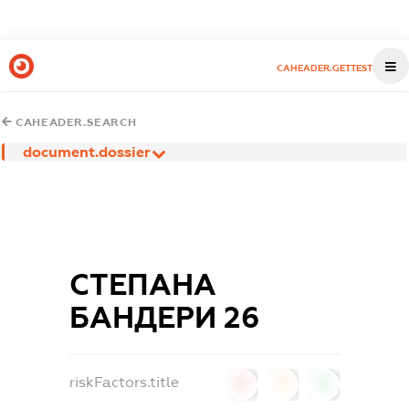
CAHEADER.GETTEST
CAHEADER.SEARCH
document.dossier
СТЕПАНА
БАНДЕРИ 26
riskFactors.title
0
0
0