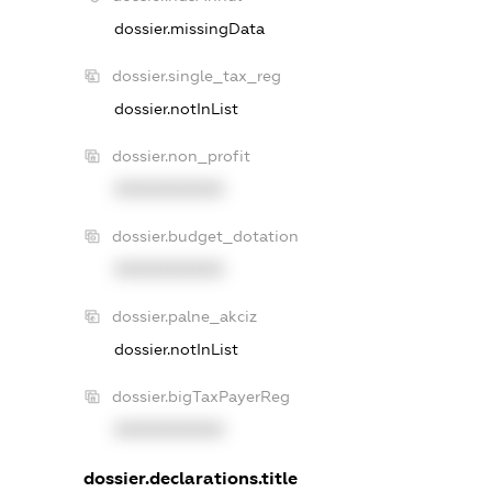
dossier.missingData
dossier.single_tax_reg
dossier.notInList
dossier.non_profit
XXXXXXXXXX
dossier.budget_dotation
XXXXXXXXXX
dossier.palne_akciz
dossier.notInList
dossier.bigTaxPayerReg
XXXXXXXXXX
dossier.declarations.title