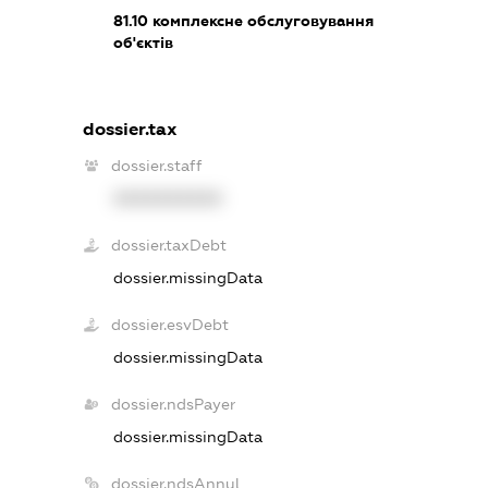
81.10
комплексне обслуговування
об'єктів
dossier.tax
dossier.staff
XXXXXXXXXX
dossier.taxDebt
dossier.missingData
dossier.esvDebt
dossier.missingData
dossier.ndsPayer
dossier.missingData
dossier.ndsAnnul