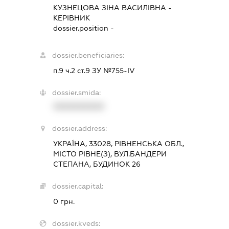
КУЗНЕЦОВА ЗІНА ВАСИЛІВНА
-
КЕРІВНИК
dossier.position -
dossier.beneficiaries:
п.9 ч.2 ст.9 ЗУ №755-ІV
dossier.smida:
XXXXXXXXXX
dossier.address:
УКРАЇНА, 33028, РІВНЕНСЬКА ОБЛ.,
МІСТО РІВНЕ(З), ВУЛ.БАНДЕРИ
СТЕПАНА, БУДИНОК 26
dossier.capital:
0 грн.
dossier.kveds: