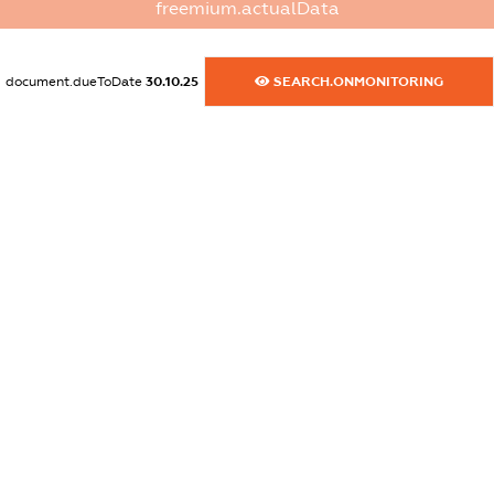
freemium.actualData
dossier.commercial_info.email
XXXXXXXXXX
document.dueToDate
30.10.25
SEARCH.ONMONITORING
dossier.commercial_info.website
XXXXXXXXXX
dossier.commercial_info.activity
XXXXXXXXXX
freemium.exampleText_1
freemium.exampleText_2
freemium.anonymousPerSearch2
FREEMIUM.DETAILS
FREEMIUM.REGISTER