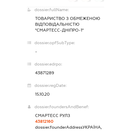
dossier.fullName:
ТОВАРИСТВО З ОБМЕЖЕНОЮ
ВІДПОВІДАЛЬНІСТЮ
"СМАРТЕСС-ДНІПРО-1"
dossier.opfSubType:
-
dossier.edrpo:
43871289
dossier.regDate:
15.10.20
dossier.foundersAndBenef:
СМАРТЕСС РУЛЗ
43812160
dossier.founderAddress
УКРАЇНА,