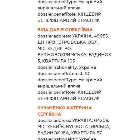
dossier.benefType:
Не прямий
вирішальний вплив
dossier.benefRole:
КІНЦЕВИЙ
БЕНЕФІЦІАРНИЙ ВЛАСНИК
БІЛА ДАРІЯ ОЛЕКСІЇВНА
dossier.address:
УКРАЇНА, 49055,
ДНІПРОПЕТРОВСЬКА ОБЛ.,
МІСТО ДНІПРО,
ВУЛ.НОВОКРИМСЬКА, БУДИНОК
3, КВАРТИРА 105
dossier.nationality:
Україна
dossier.benefInterest:
10
dossier.benefType:
Не прямий
вирішальний вплив
dossier.benefRole:
КІНЦЕВИЙ
БЕНЕФІЦІАРНИЙ ВЛАСНИК
КУЗЬМЕНКО КАТЕРИНА
СЕРГІЇВНА
dossier.address:
УКРАЇНА, 04209,
МІСТО КИЇВ, ВУЛ.БОГАТИРСЬКА,
БУДИНОК 18А, КВАРТИРА 57
dossier.nationality:
Україна