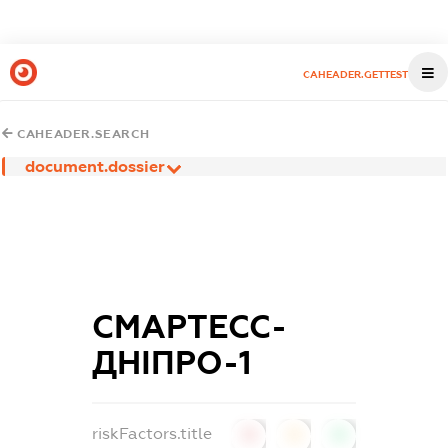
CAHEADER.GETTEST
CAHEADER.SEARCH
document.dossier
СМАРТЕСС-
ДНІПРО-1
riskFactors.title
0
0
0