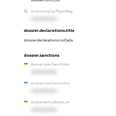
dossier.bigTaxPayerReg
XXXXXXXXXX
dossier.declarations.title
dossier.declarations.noData
dossier.sanctions
dossier.specSanctions
XXXXXXXXXX
dossier.rnboSanctions
XXXXXXXXXX
dossier.amkuBlackList
XXXXXXXXXX