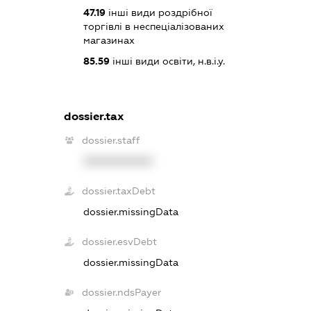
47.19
інші види роздрібної
торгівлі в неспеціалізованих
магазинах
85.59
інші види освіти, н.в.і.у.
dossier.tax
dossier.staff
XXXXXXXXXX
dossier.taxDebt
dossier.missingData
dossier.esvDebt
dossier.missingData
dossier.ndsPayer