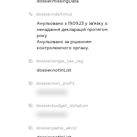
dossier.missingData
dossier.ndsAnnul
Анульовано з 19.09.23 у зв'язку з:
ненадання декларацiй протягом
року
Анульовано за рiшенням
контролюючого органу.
dossier.single_tax_reg
dossier.notInList
dossier.non_profit
XXXXXXXXXX
dossier.budget_dotation
XXXXXXXXXX
dossier.palne_akciz
dossier.notInList