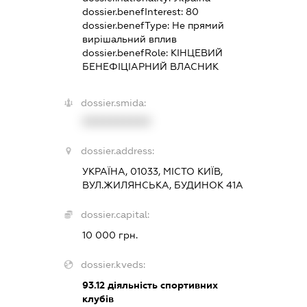
dossier.benefInterest:
80
dossier.benefType:
Не прямий
вирішальний вплив
dossier.benefRole:
КІНЦЕВИЙ
БЕНЕФІЦІАРНИЙ ВЛАСНИК
dossier.smida:
XXXXXXXXXX
dossier.address:
УКРАЇНА, 01033, МІСТО КИЇВ,
ВУЛ.ЖИЛЯНСЬКА, БУДИНОК 41А
dossier.capital:
10 000 грн.
dossier.kveds:
93.12
діяльність спортивних
клубів