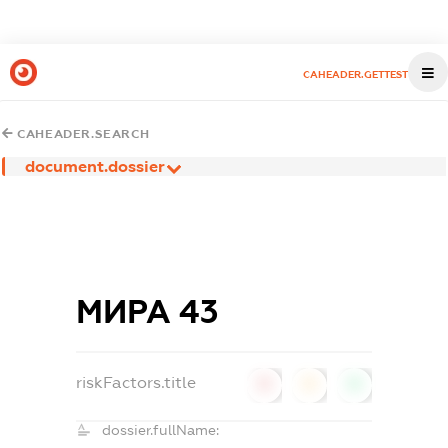
CAHEADER.GETTEST
CAHEADER.SEARCH
document.dossier
МИРА 43
riskFactors.title
0
0
0
dossier.fullName: