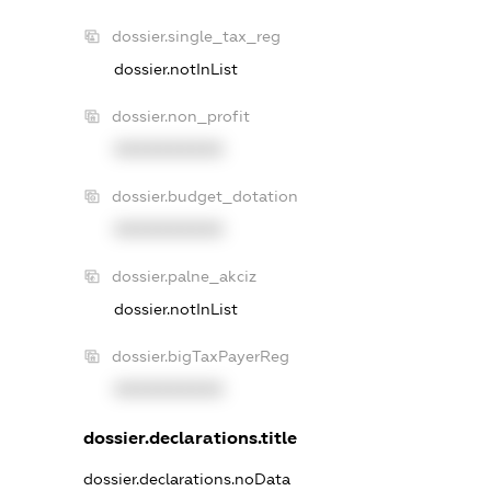
dossier.single_tax_reg
dossier.notInList
dossier.non_profit
XXXXXXXXXX
dossier.budget_dotation
XXXXXXXXXX
dossier.palne_akciz
dossier.notInList
dossier.bigTaxPayerReg
XXXXXXXXXX
dossier.declarations.title
dossier.declarations.noData