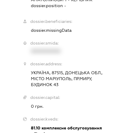
dossier.position -
dossier.beneficiaries:
dossier.missingData
dossier.smida:
XXXXXXXXXX
dossier.address:
УКРАЇНА, 87515, ДОНЕЦЬКА ОБЛ.,
МІСТО МАРІУПОЛЬ, ПР.МИРУ,
БУДИНОК 43
dossier.capital:
0 грн.
dossier.kveds:
81.10
комплексне обслуговування