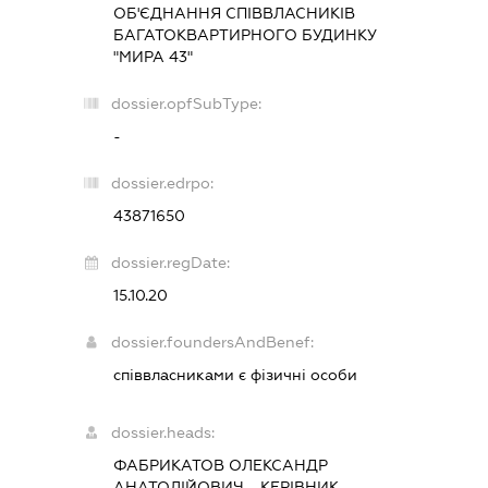
ОБ'ЄДНАННЯ СПІВВЛАСНИКІВ
БАГАТОКВАРТИРНОГО БУДИНКУ
"МИРА 43"
dossier.opfSubType:
-
dossier.edrpo:
43871650
dossier.regDate:
15.10.20
dossier.foundersAndBenef:
співвласниками є фізичні особи
dossier.heads:
ФАБРИКАТОВ ОЛЕКСАНДР
АНАТОЛІЙОВИЧ
-
КЕРІВНИК