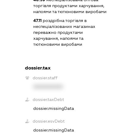
торгівля продуктами харчування,
напоями та тютюновими виробами
47.11
роздрібна торгівля в
неспеціалізованих магазинах
переважно продуктами
харчування, напоями та
тютюновими виробами
dossier.tax
dossier.staff
XXXXXXXXXX
dossier.taxDebt
dossier.missingData
dossier.esvDebt
dossier.missingData