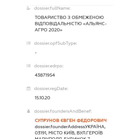
dossier.fullName:
ТОВАРИСТВО З ОБМЕЖЕНОЮ
ВІДПОВІДАЛЬНІСТЮ «АЛЬЯНС-
АГРО 2020»
dossier.opfSubType:
-
dossier.edrpo:
43871954
dossier.regDate:
15.10.20
dossier.foundersAndBenef:
СУПРУНОВ ЄВГЕН ФЕДОРОВИЧ
dossier.founderAddress
УКРАЇНА,
03191, МІСТО КИЇВ, ВУЛ.ГЕРОЇВ
МАРІУПОЛЯ, БУДИНОК 7,