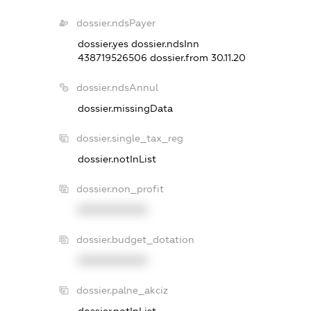
dossier.ndsPayer
dossier.yes
dossier.ndsInn
438719526506
dossier.from 30.11.20
dossier.ndsAnnul
dossier.missingData
dossier.single_tax_reg
dossier.notInList
dossier.non_profit
XXXXXXXXXX
dossier.budget_dotation
XXXXXXXXXX
dossier.palne_akciz