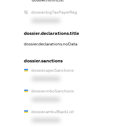
dossier.notInList
dossier.bigTaxPayerReg
XXXXXXXXXX
dossier.declarations.title
dossier.declarations.noData
dossier.sanctions
dossier.specSanctions
XXXXXXXXXX
dossier.rnboSanctions
XXXXXXXXXX
dossier.amkuBlackList
XXXXXXXXXX