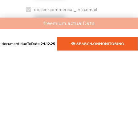
dossier.commercial_info.email
XXXXXXXXXX
freemium.actualData
dossier.commercial_info.website
XXXXXXXXXX
document.dueToDate
24.12.25
SEARCH.ONMONITORING
dossier.commercial_info.activity
XXXXXXXXXX
freemium.exampleText_1
freemium.exampleText_2
freemium.anonymousPerSearch2
FREEMIUM.DETAILS
FREEMIUM.REGISTER