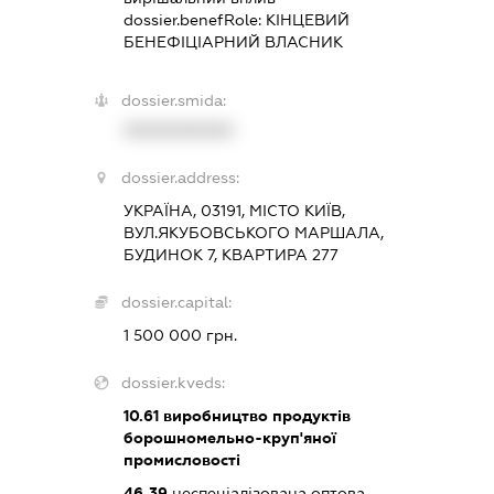
dossier.benefRole:
КІНЦЕВИЙ
БЕНЕФІЦІАРНИЙ ВЛАСНИК
dossier.smida:
XXXXXXXXXX
dossier.address:
УКРАЇНА, 03191, МІСТО КИЇВ,
ВУЛ.ЯКУБОВСЬКОГО МАРШАЛА,
БУДИНОК 7, КВАРТИРА 277
dossier.capital:
1 500 000 грн.
dossier.kveds:
10.61
виробництво продуктів
борошномельно-круп'яної
промисловості
46.39
неспеціалізована оптова