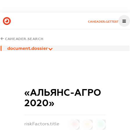
CAHEADER.GETTEST
CAHEADER.SEARCH
document.dossier
«АЛЬЯНС-АГРО
2020»
riskFactors.title
0
0
0