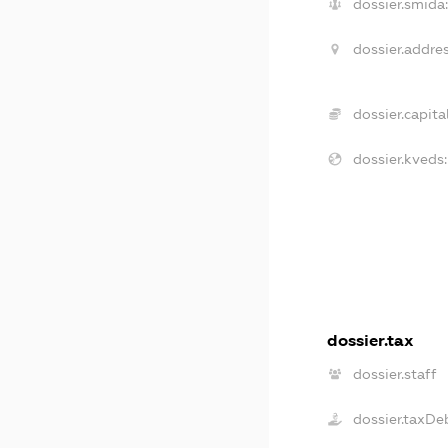
dossier.smida:
dossier.addres
dossier.capital
dossier.kveds:
dossier.tax
dossier.staff
dossier.taxDe