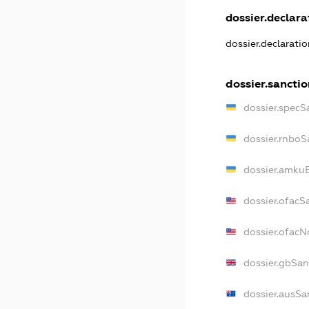
dossier.declarat
dossier.declarati
dossier.sanctio
dossier.specS
dossier.rnboS
dossier.amkuB
dossier.ofacS
dossier.ofac
dossier.gbSan
dossier.ausSa