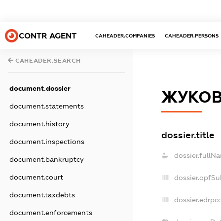
CONTR AGENT
CAHEADER.COMPANIES
CAHEADER.PERSONS
CAHEADER.SEARCH
document.dossier
ЖУКОВ 
document.statements
document.history
dossier.title
document.inspections
dossier.fullN
document.bankruptcy
document.court
dossier.opfSu
document.taxdebts
dossier.edrpo:
document.enforcements