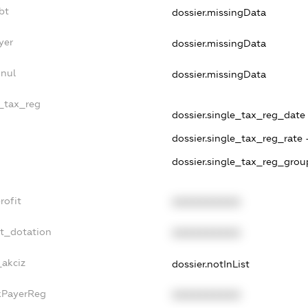
bt
dossier.missingData
yer
dossier.missingData
nnul
dossier.missingData
e_tax_reg
dossier.single_tax_reg_date -
dossier.single_tax_reg_rate 
dossier.single_tax_reg_grou
rofit
XXXXXXXXXX
et_dotation
XXXXXXXXXX
_akciz
dossier.notInList
axPayerReg
XXXXXXXXXX