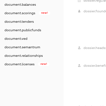
dossier.regDat
document.balances
dossier.foun
document.scorings
new!
document.tenders
document.publicfunds
document.ved
document.semantrum
dossier.heads:
document.relationships
document.licenses
new!
dossier.benefi