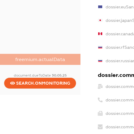
dossier.euSan
dossier.japan
dossier.canad
dossier.rfSan
freemium.actualData
dossier.russia
dossier.comme
document.dueToDate
30.05.25
SEARCH.ONMONITORING
dossier.comme
dossier.comm
dossier.comme
dossier.comme