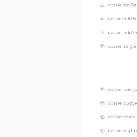
dossier.esvDe
dossier.ndsPa
dossier.ndsA
dossier.singl
dossier.non_p
dossier.budg
dossier.palne
dossier.bigT