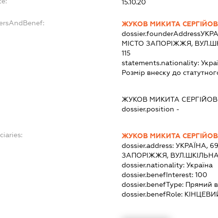
e:
15.10.20
dersAndBenef:
ЖУКОВ МИКИТА СЕРГІЙО
dossier.founderAddress
УКРА
МІСТО ЗАПОРІЖЖЯ, ВУЛ.Ш
115
statements.nationality:
Укра
Розмір внеску до статутног
ЖУКОВ МИКИТА СЕРГІЙО
dossier.position -
ciaries:
ЖУКОВ МИКИТА СЕРГІЙО
dossier.address:
УКРАЇНА, 6
ЗАПОРІЖЖЯ, ВУЛ.ШКІЛЬНА,
dossier.nationality:
Україна
dossier.benefInterest:
100
dossier.benefType:
Прямий в
dossier.benefRole:
КІНЦЕВИ