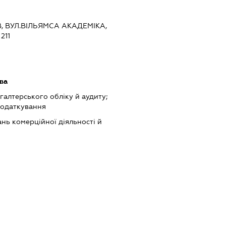
ЇВ, ВУЛ.ВІЛЬЯМСА АКАДЕМІКА,
211
ава
хгалтерського обліку й аудиту;
податкування
нь комерційної діяльності й