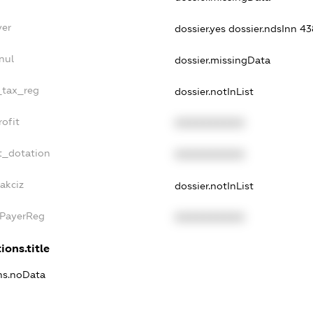
yer
dossier.yes
dossier.ndsInn 4
nul
dossier.missingData
e_tax_reg
dossier.notInList
rofit
XXXXXXXXXX
t_dotation
XXXXXXXXXX
akciz
dossier.notInList
xPayerReg
XXXXXXXXXX
ions.title
ons.noData