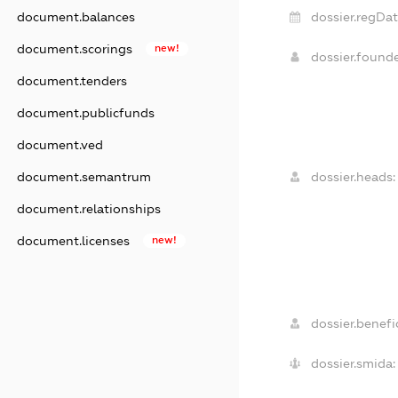
document.balances
dossier.regDat
document.scorings
new!
dossier.found
document.tenders
document.publicfunds
document.ved
document.semantrum
dossier.heads:
document.relationships
document.licenses
new!
dossier.benefic
dossier.smida: