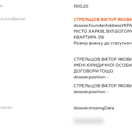
e:
19.10.20
ersAndBenef:
СТРЕЛЬЦОВ ВІКТОР ЯКОВ
dossier.founderAddress
УКРА
МІСТО ХАРКІВ, ВУЛ.БОГО
КВАРТИРА 516
Розмір внеску до статутног
СТРЕЛЬЦОВ ВІКТОР ЯКОВ
ІМЕНІ ЮРИДИЧНОЇ ОСОБИ,
ДОГОВОРИ ТОЩО
dossier.position -
СТРЕЛЬЦОВ ВІКТОР ЯКОВ
dossier.position -
iaries:
dossier.missingData
XXXXXXXXXX