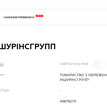
BETA
CAHEADER.PERSSEARCH
НШУРІНСГРУПП
riskFactors.title
0
0
me:
ТОВАРИСТВО З ОБМЕЖЕНО
ІНШУРІНСГРУПП"
bType:
-
43878279