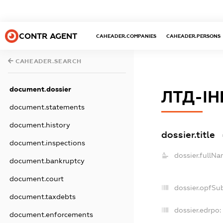
CONTR AGENT
CAHEADER.COMPANIES
CAHEADER.PERSONS
CAHEADER.SEARCH
document.dossier
ЛТД-І
document.statements
document.history
dossier.title
document.inspections
dossier.fullNa
document.bankruptcy
document.court
dossier.opfSu
document.taxdebts
dossier.edrpo:
document.enforcements