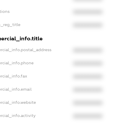
tions
XXXXXXXXXX
n_reg_title
XXXXXXXXXX
rcial_info.title
rcial_info.postal_address
XXXXXXXXXX
rcial_info.phone
XXXXXXXXXX
rcial_info.fax
XXXXXXXXXX
rcial_info.email
XXXXXXXXXX
rcial_info.website
XXXXXXXXXX
cial_info.activity
XXXXXXXXXX