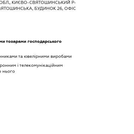
А ОБЛ., КИЄВО-СВЯТОШИНСЬКИЙ Р-
СВЯТОШИНСЬКА, БУДИНОК 26, ОФІС
ми товарами господарського
инниками та ювелірними виробами
тронним і телекомунікаційним
о нього