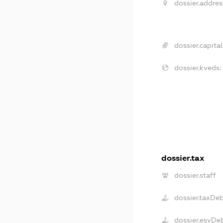
dossier.addres
dossier.capital
dossier.kveds:
dossier.tax
dossier.staff
dossier.taxDe
dossier.esvDe