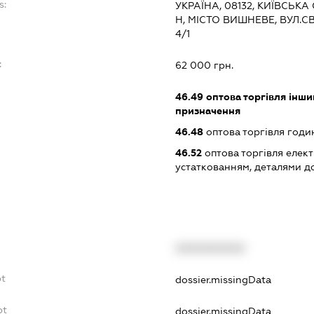
s:
УКРАЇНА, 08132, КИЇВСЬК
Н, МІСТО ВИШНЕВЕ, ВУЛ.
4/1
:
62 000 грн.
46.49
оптова торгівля інши
призначення
46.48
оптова торгівля год
46.52
оптова торгівля елек
устаткованням, деталями д
XXXXXXXXXX
bt
dossier.missingData
bt
dossier.missingData