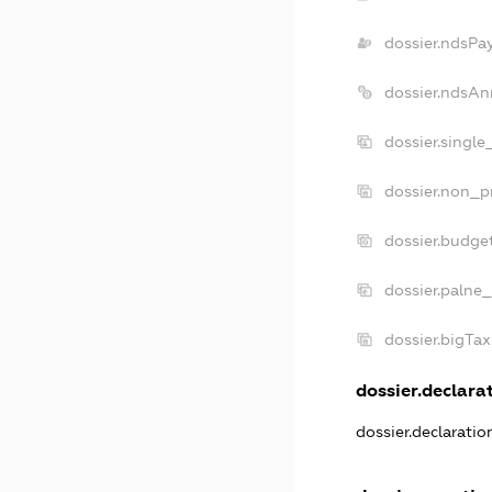
dossier.ndsPa
dossier.ndsAn
dossier.singl
dossier.non_p
dossier.budge
dossier.palne_
dossier.bigTa
dossier.declarat
dossier.declarati