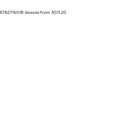
38782716018
dossier.from 30.11.20