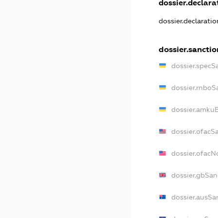
dossier.declarat
dossier.declarati
dossier.sanctio
dossier.specS
dossier.rnboS
dossier.amkuB
dossier.ofacS
dossier.ofac
dossier.gbSan
dossier.ausSa