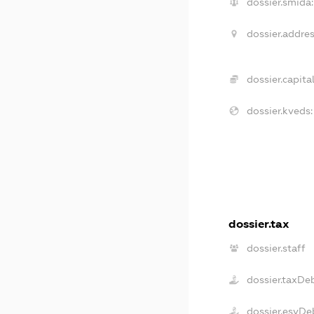
dossier.smida:
dossier.addres
dossier.capital
dossier.kveds:
dossier.tax
dossier.staff
dossier.taxDe
dossier.esvDe