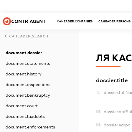
CONTR AGENT
CAHEADER.COMPANIES
CAHEADER.PERSONS
CAHEADER.SEARCH
document.dossier
ЛЯ КАС
document.statements
document.history
dossier.title
document.inspections
dossier.fullN
document.bankruptcy
document.court
dossier.opfSu
document.taxdebts
dossier.edrpo:
document.enforcements