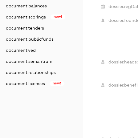
document.balances
dossier.regDat
document.scorings
new!
dossier.foun
document.tenders
document.publicfunds
document.ved
document.semantrum
dossier.heads:
document.relationships
document.licenses
new!
dossier.benefi