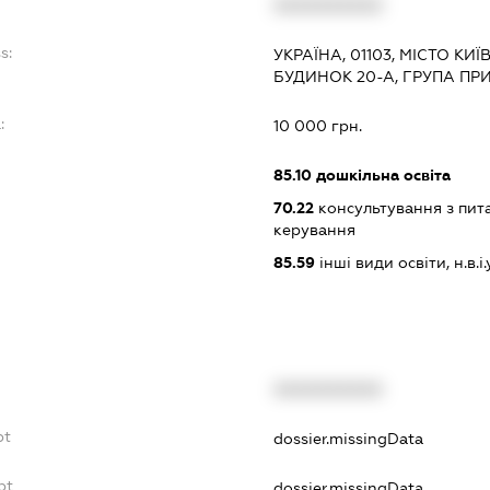
XXXXXXXXXX
s:
УКРАЇНА, 01103, МІСТО К
БУДИНОК 20-А, ГРУПА ПР
:
10 000 грн.
85.10
дошкільна освіта
70.22
консультування з пита
керування
85.59
інші види освіти, н.в.і.у
XXXXXXXXXX
bt
dossier.missingData
bt
dossier.missingData