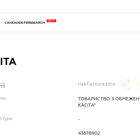
BETA
CAHEADER.PERSSEARCH
ІТА
riskFactors.title
0
ame:
ТОВАРИСТВО З ОБМЕЖЕН
КАСІТА"
bType:
-
43878902