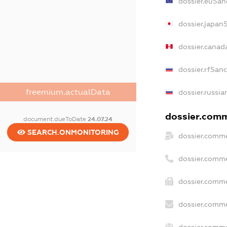
dossier.euSan
dossier.japan
dossier.canad
dossier.rfSan
freemium.actualData
dossier.russia
dossier.comme
document.dueToDate
24.07.24
SEARCH.ONMONITORING
dossier.comme
dossier.comme
dossier.comme
dossier.comme