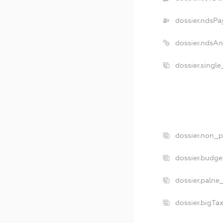
dossier.ndsPa
dossier.ndsA
dossier.singl
dossier.non_p
dossier.budg
dossier.palne
dossier.bigTa