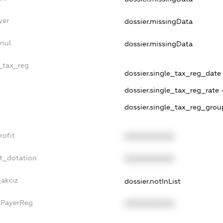
yer
dossier.missingData
nnul
dossier.missingData
e_tax_reg
dossier.single_tax_reg_date -
dossier.single_tax_reg_rate 
dossier.single_tax_reg_grou
rofit
XXXXXXXXXX
et_dotation
XXXXXXXXXX
_akciz
dossier.notInList
xPayerReg
XXXXXXXXXX