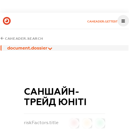
CAHEADER.GETTEST
CAHEADER.SEARCH
document.dossier
САНШАЙН-
ТРЕЙД ЮНІТІ
riskFactors.title
0
0
0