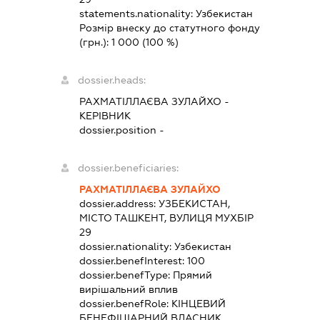
statements.nationality:
Узбекистан
Розмір внеску до статутного фонду
(грн.):
1 000
(100 %)
dossier.heads:
РАХМАТІЛЛАЄВА ЗУЛАЙХО
-
КЕРІВНИК
dossier.position -
dossier.beneficiaries:
РАХМАТІЛЛАЄВА ЗУЛАЙХО
dossier.address:
УЗБЕКИСТАН,
МІСТО ТАШКЕНТ, ВУЛИЦЯ МУХБІР
29
dossier.nationality:
Узбекистан
dossier.benefInterest:
100
dossier.benefType:
Прямий
вирішальний вплив
dossier.benefRole:
КІНЦЕВИЙ
БЕНЕФІЦІАРНИЙ ВЛАСНИК