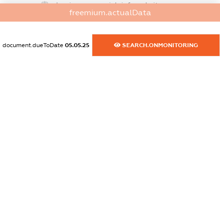
dossier.commercial_info.website
freemium.actualData
XXXXXXXXXX
dossier.commercial_info.activity
document.dueToDate
05.05.25
SEARCH.ONMONITORING
XXXXXXXXXX
freemium.exampleText_1
freemium.exampleText_2
freemium.anonymousPerSearch2
FREEMIUM.DETAILS
FREEMIUM.REGISTER