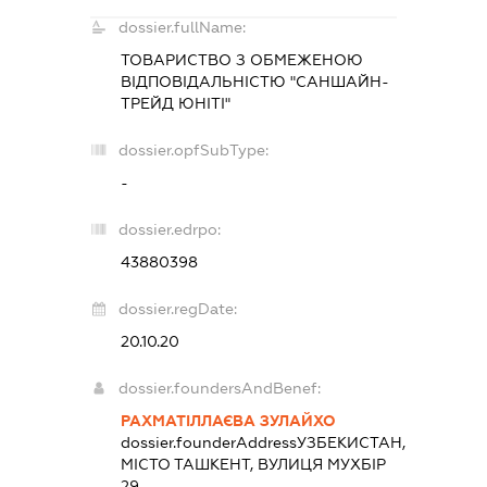
dossier.fullName:
ТОВАРИСТВО З ОБМЕЖЕНОЮ
ВІДПОВІДАЛЬНІСТЮ "САНШАЙН-
ТРЕЙД ЮНІТІ"
dossier.opfSubType:
-
dossier.edrpo:
43880398
dossier.regDate:
20.10.20
dossier.foundersAndBenef:
РАХМАТІЛЛАЄВА ЗУЛАЙХО
dossier.founderAddress
УЗБЕКИСТАН,
МІСТО ТАШКЕНТ, ВУЛИЦЯ МУХБІР
29