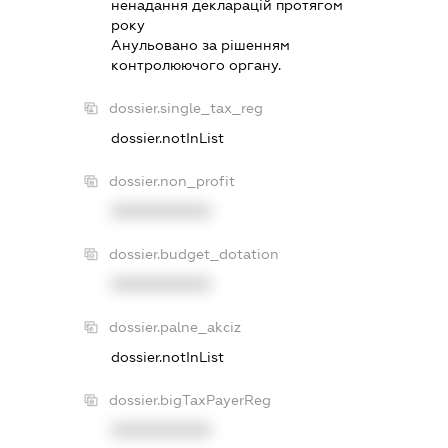
ненадання декларацiй протягом
року
Анульовано за рiшенням
контролюючого органу.
dossier.single_tax_reg
dossier.notInList
dossier.non_profit
XXXXXXXXXX
dossier.budget_dotation
XXXXXXXXXX
dossier.palne_akciz
dossier.notInList
dossier.bigTaxPayerReg
XXXXXXXXXX