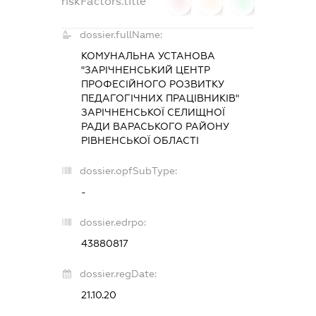
riskFactors.title
0
0
0
dossier.fullName:
КОМУНАЛЬНА УСТАНОВА
"ЗАРІЧНЕНСЬКИЙ ЦЕНТР
ПРОФЕСІЙНОГО РОЗВИТКУ
ПЕДАГОГІЧНИХ ПРАЦІВНИКІВ"
ЗАРІЧНЕНСЬКОЇ СЕЛИЩНОЇ
РАДИ ВАРАСЬКОГО РАЙОНУ
РІВНЕНСЬКОЇ ОБЛАСТІ
dossier.opfSubType:
-
dossier.edrpo:
43880817
dossier.regDate:
21.10.20