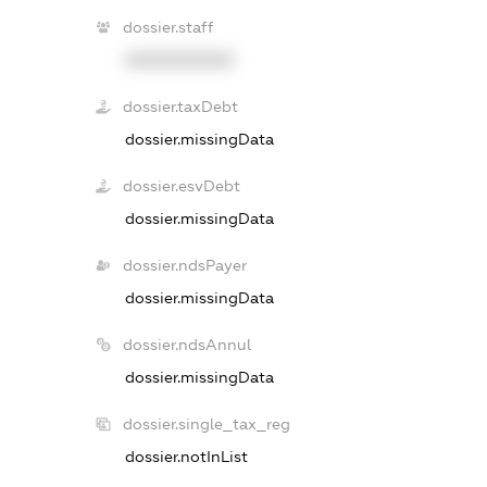
dossier.staff
XXXXXXXXXX
dossier.taxDebt
dossier.missingData
dossier.esvDebt
dossier.missingData
dossier.ndsPayer
dossier.missingData
dossier.ndsAnnul
dossier.missingData
dossier.single_tax_reg
dossier.notInList