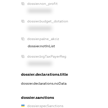
dossier.non_profit
XXXXXXXXXX
dossier.budget_dotation
XXXXXXXXXX
dossier.palne_akciz
dossier.notInList
dossier.bigTaxPayerReg
XXXXXXXXXX
dossier.declarations.title
dossier.declarations.noData
dossier.sanctions
dossier.specSanctions