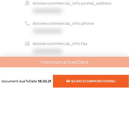
dossier.commercial_info.postal_address
XXXXXXXXXX
dossier.commercial_info.phone
XXXXXXXXXX
dossier.commercial_info.fax
XXXXXXXXXX
freemium.actualData
dossier.commercial_info.email
XXXXXXXXXX
document.dueToDate
18.02.21
SEARCH.ONMONITORING
dossier.commercial_info.website
XXXXXXXXXX
dossier.commercial_info.activity
XXXXXXXXXX