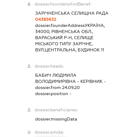
dossier.foundersAndBenef:
ЗАРІЧНЕНСЬКА СЕЛИЩНА РАДА
04385632
dossier.founderAddress
УКРАЇНА,
34000, РІВНЕНСЬКА ОБЛ.,
ВАРАСЬКИЙ Р-Н, СЕЛИЩЕ
МІСЬКОГО ТИПУ ЗАРІЧНЕ,
ВУЛ.ЦЕНТРАЛЬНА, БУДИНОК 11
dossier.heads:
БАБИЧ ЛЮДМИЛА
ВОЛОДИМИРІВНА
-
КЕРІВНИК
-
dossier.from 24.09.20
dossier.position -
dossier.beneficiaries:
dossier.missingData
dossier.smida: