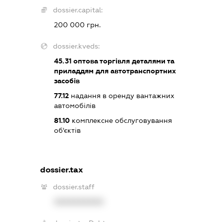
dossier.capital:
200 000 грн.
dossier.kveds:
45.31
оптова торгівля деталями та
приладдям для автотранспортних
засобів
77.12
надання в оренду вантажних
автомобілів
81.10
комплексне обслуговування
об'єктів
dossier.tax
dossier.staff
XXXXXXXXXX