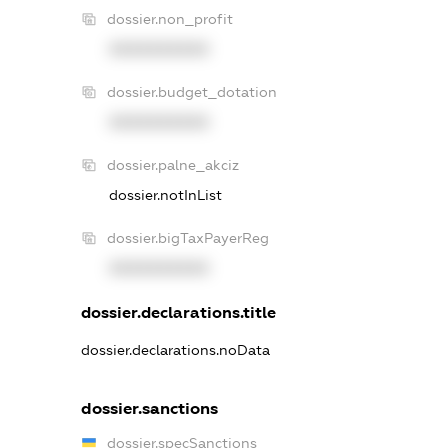
dossier.non_profit
XXXXXXXXXX
dossier.budget_dotation
XXXXXXXXXX
dossier.palne_akciz
dossier.notInList
dossier.bigTaxPayerReg
XXXXXXXXXX
dossier.declarations.title
dossier.declarations.noData
dossier.sanctions
dossier.specSanctions