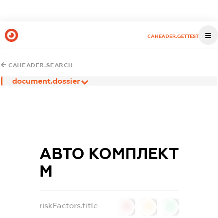
CAHEADER.GETTEST
CAHEADER.SEARCH
document.dossier
АВТО КОМПЛЕКТ
М
riskFactors.title
0
0
0