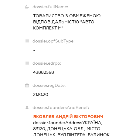
dossier.fullName:
ТОВАРИСТВО З ОБМЕЖЕНОЮ
ВІДПОВІДАЛЬНІСТЮ "АВТО
КОМПЛЕКТ М"
dossier.opfSubType:
-
dossier.edrpo:
43882568
dossier.regDate:
21.10.20
dossier.foundersAndBenef:
ЯКОВЛЄВ АНДРІЙ ВІКТОРОВИЧ
dossier.founderAddress
УКРАЇНА,
83120, ДОНЕЦЬКА ОБЛ., МІСТО
ДОНЕЦЬК, ВУЛ.ПІНТЕРА, БУДИНОК