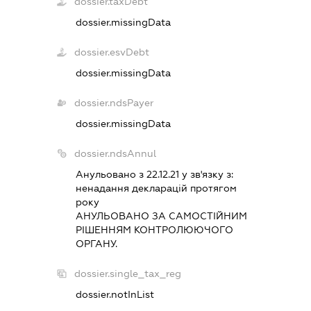
dossier.taxDebt
dossier.missingData
dossier.esvDebt
dossier.missingData
dossier.ndsPayer
dossier.missingData
dossier.ndsAnnul
Анульовано з 22.12.21 у зв'язку з:
ненадання декларацiй протягом
року
АНУЛЬОВАНО ЗА САМОСТIЙНИМ
РIШЕННЯМ КОНТРОЛЮЮЧОГО
ОРГАНУ.
dossier.single_tax_reg
dossier.notInList