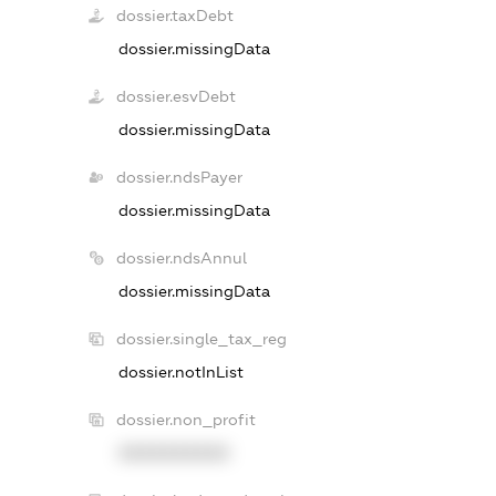
dossier.taxDebt
dossier.missingData
dossier.esvDebt
dossier.missingData
dossier.ndsPayer
dossier.missingData
dossier.ndsAnnul
dossier.missingData
dossier.single_tax_reg
dossier.notInList
dossier.non_profit
XXXXXXXXXX