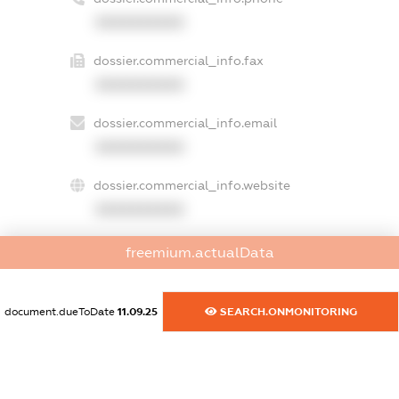
XXXXXXXXXX
dossier.commercial_info.fax
XXXXXXXXXX
dossier.commercial_info.email
XXXXXXXXXX
dossier.commercial_info.website
XXXXXXXXXX
dossier.commercial_info.activity
freemium.actualData
XXXXXXXXXX
document.dueToDate
11.09.25
SEARCH.ONMONITORING
freemium.exampleText_1
freemium.exampleText_2
freemium.anonymousPerSearch2