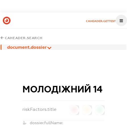
CAHEADER.GETTEST
CAHEADER.SEARCH
document.dossier
МОЛОДІЖНИЙ 14
riskFactors.title
0
0
0
dossier.fullName: