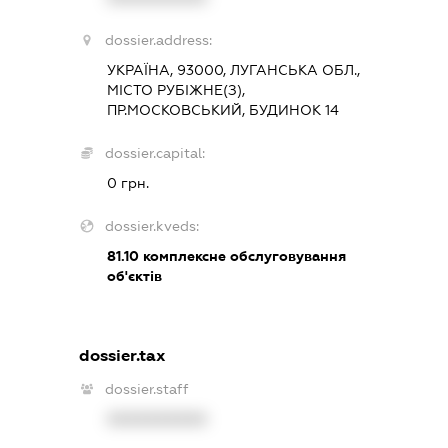
dossier.address:
УКРАЇНА, 93000, ЛУГАНСЬКА ОБЛ.,
МІСТО РУБІЖНЕ(З),
ПР.МОСКОВСЬКИЙ, БУДИНОК 14
dossier.capital:
0 грн.
dossier.kveds:
81.10
комплексне обслуговування
об'єктів
dossier.tax
dossier.staff
XXXXXXXXXX