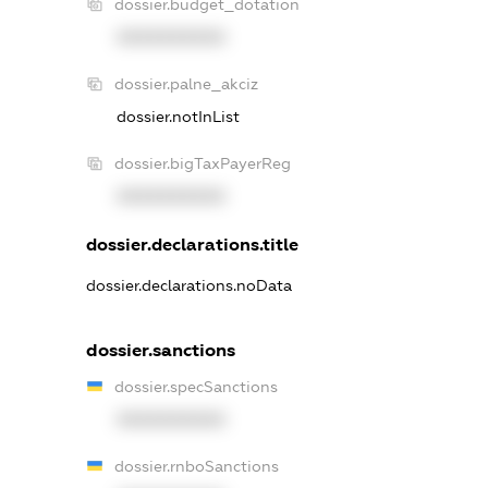
dossier.budget_dotation
XXXXXXXXXX
dossier.palne_akciz
dossier.notInList
dossier.bigTaxPayerReg
XXXXXXXXXX
dossier.declarations.title
dossier.declarations.noData
dossier.sanctions
dossier.specSanctions
XXXXXXXXXX
dossier.rnboSanctions