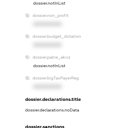
dossier.notInList
dossier.non_profit
XXXXXXXXXX
dossier.budget_dotation
XXXXXXXXXX
dossier.palne_akciz
dossier.notInList
dossier.bigTaxPayerReg
XXXXXXXXXX
dossier.declarations.title
dossier.declarations.noData
dossier.sanctions