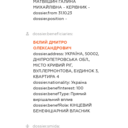
МАТВІЇШИН ГАЛИНА
МИХАЙЛІВНА
-
КЕРІВНИК
-
dossier.from 31.10.23
dossier.position -
dossier.beneficiaries:
БЄЛИЙ ДМИТРО
ОЛЕКСАНДРОВИЧ
dossier.address:
УКРАЇНА, 50002,
ДНІПРОПЕТРОВСЬКА ОБЛ.,
МІСТО КРИВИЙ РІГ,
ВУЛ.ЛЕРМОНТОВА, БУДИНОК 3,
КВАРТИРА 4
dossier.nationality:
Україна
dossier.benefInterest:
100
dossier.benefType:
Прямий
вирішальний вплив
dossier.benefRole:
КІНЦЕВИЙ
БЕНЕФІЦІАРНИЙ ВЛАСНИК
dossier.smida: