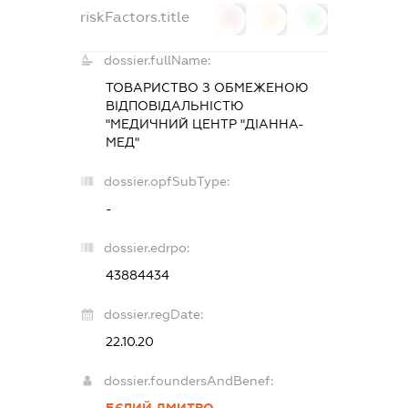
riskFactors.title
0
0
0
dossier.fullName:
ТОВАРИСТВО З ОБМЕЖЕНОЮ
ВІДПОВІДАЛЬНІСТЮ
"МЕДИЧНИЙ ЦЕНТР "ДІАННА-
МЕД"
dossier.opfSubType:
-
dossier.edrpo:
43884434
dossier.regDate:
22.10.20
dossier.foundersAndBenef:
БЄЛИЙ ДМИТРО