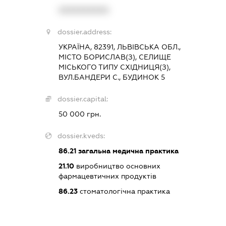
XXXXXXXXXX
dossier.address:
УКРАЇНА, 82391, ЛЬВІВСЬКА ОБЛ.,
МІСТО БОРИСЛАВ(З), СЕЛИЩЕ
МІСЬКОГО ТИПУ СХІДНИЦЯ(З),
ВУЛ.БАНДЕРИ С., БУДИНОК 5
dossier.capital:
50 000 грн.
dossier.kveds:
86.21
загальна медична практика
21.10
виробництво основних
фармацевтичних продуктів
86.23
стоматологічна практика