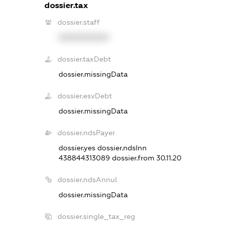
dossier.tax
dossier.staff
XXXXXXXXXX
dossier.taxDebt
dossier.missingData
dossier.esvDebt
dossier.missingData
dossier.ndsPayer
dossier.yes
dossier.ndsInn
438844313089
dossier.from 30.11.20
dossier.ndsAnnul
dossier.missingData
dossier.single_tax_reg