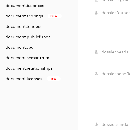
document.balances
dossier.found
document.scorings
new!
document.tenders
document.publicfunds
document.ved
dossier.heads:
document.semantrum
document.relationships
dossier.benefic
document.licenses
new!
dossier.smida: