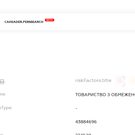
BETA
CAHEADER.PERSSEARCH
riskFactors.title
0
0
me:
ТОВАРИСТВО З ОБМЕЖЕНО
bType:
-
43884696
e: