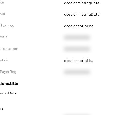
yer
dossier.missingData
nul
dossier.missingData
e_tax_reg
dossier.notInList
rofit
XXXXXXXXXX
t_dotation
XXXXXXXXXX
akciz
dossier.notInList
xPayerReg
XXXXXXXXXX
ions.title
ons.noData
ns