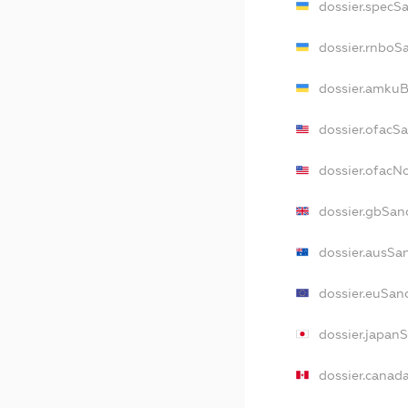
dossier.specS
dossier.rnboS
dossier.amkuB
dossier.ofacS
dossier.ofac
dossier.gbSan
dossier.ausSa
dossier.euSan
dossier.japan
dossier.canad