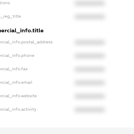
tions
XXXXXXXXXX
n_reg_title
XXXXXXXXXX
rcial_info.title
rcial_info.postal_address
XXXXXXXXXX
rcial_info.phone
XXXXXXXXXX
rcial_info.fax
XXXXXXXXXX
rcial_info.email
XXXXXXXXXX
rcial_info.website
XXXXXXXXXX
cial_info.activity
XXXXXXXXXX