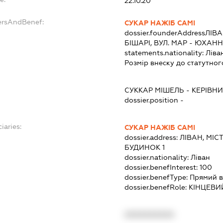
22.10.20
ersAndBenef:
СУКАР НАЖІБ САМІ
dossier.founderAddress
ЛІВА
БІШАРІ, ВУЛ. МАР - ЮХАННА
statements.nationality:
Ліва
Розмір внеску до статутног
СУККАР МІШЕЛЬ
-
КЕРІВНИ
dossier.position -
iaries:
СУКАР НАЖІБ САМІ
dossier.address:
ЛІВАН, МІС
БУДИНОК 1
dossier.nationality:
Ліван
dossier.benefInterest:
100
dossier.benefType:
Прямий в
dossier.benefRole:
КІНЦЕВИ
XXXXXXXXXX