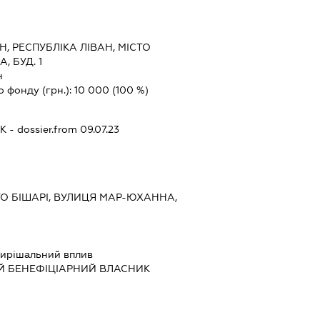
Н, РЕСПУБЛІКА ЛІВАН, МІСТО
, БУД. 1
н
о фонду (грн.):
10 000
(100 %)
К
- dossier.from 09.07.23
ТО БІШАРІ, ВУЛИЦЯ МАР-ЮХАННА,
ирішальний вплив
Й БЕНЕФІЦІАРНИЙ ВЛАСНИК