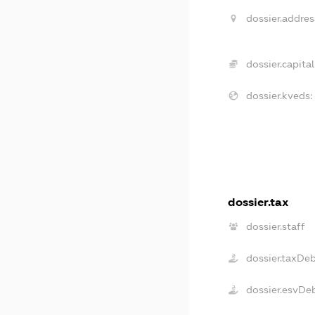
dossier.addres
dossier.capital
dossier.kveds:
dossier.tax
dossier.staff
dossier.taxDe
dossier.esvDe