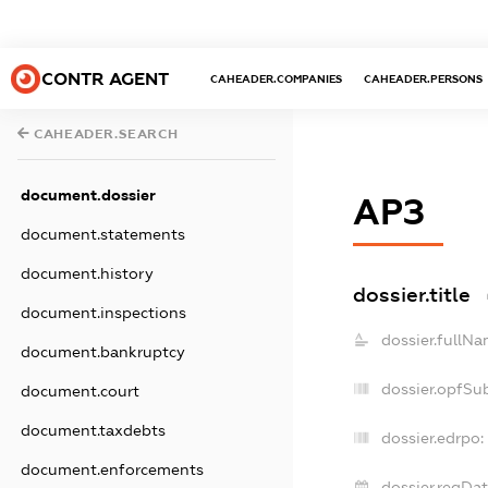
CONTR AGENT
CAHEADER.COMPANIES
CAHEADER.PERSONS
CAHEADER.SEARCH
document.dossier
АРЗ
document.statements
document.history
dossier.title
document.inspections
dossier.fullNa
document.bankruptcy
dossier.opfSu
document.court
document.taxdebts
dossier.edrpo:
document.enforcements
dossier.regDat