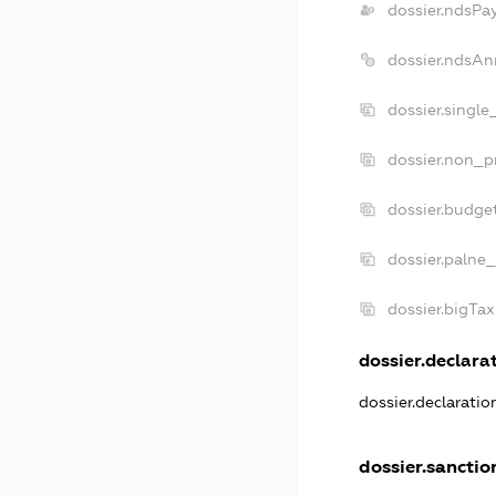
dossier.ndsPa
dossier.ndsAn
dossier.singl
dossier.non_p
dossier.budge
dossier.palne_
dossier.bigTa
dossier.declarat
dossier.declarati
dossier.sanctio