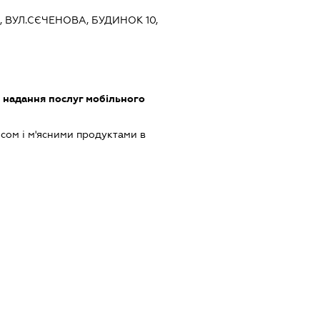
В, ВУЛ.СЄЧЕНОВА, БУДИНОК 10,
, надання послуг мобільного
ясом і м'ясними продуктами в