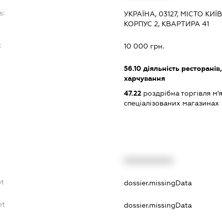
s:
УКРАЇНА, 03127, МІСТО КИЇ
КОРПУС 2, КВАРТИРА 41
:
10 000 грн.
56.10
діяльність ресторанів
харчування
47.22
роздрібна торгівля м'
спеціалізованих магазинах
XXXXXXXXXX
bt
dossier.missingData
bt
dossier.missingData