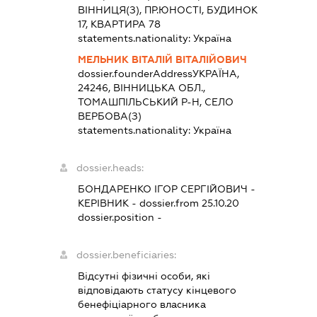
ВІННИЦЯ(З), ПР.ЮНОСТІ, БУДИНОК
17, КВАРТИРА 78
statements.nationality:
Україна
МЕЛЬНИК ВІТАЛІЙ ВІТАЛІЙОВИЧ
dossier.founderAddress
УКРАЇНА,
24246, ВІННИЦЬКА ОБЛ.,
ТОМАШПІЛЬСЬКИЙ Р-Н, СЕЛО
ВЕРБОВА(З)
statements.nationality:
Україна
dossier.heads:
БОНДАРЕНКО ІГОР СЕРГІЙОВИЧ
-
КЕРІВНИК
- dossier.from 25.10.20
dossier.position -
dossier.beneficiaries:
Відсутні фізичні особи, які
відповідають статусу кінцевого
бенефіціарного власника