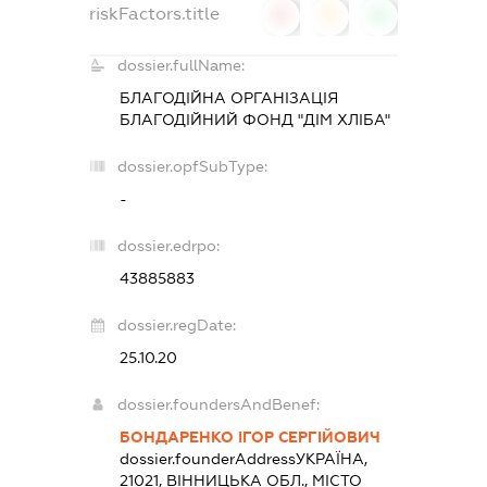
riskFactors.title
0
0
0
dossier.fullName:
БЛАГОДІЙНА ОРГАНІЗАЦІЯ
БЛАГОДІЙНИЙ ФОНД "ДІМ ХЛІБА"
dossier.opfSubType:
-
dossier.edrpo:
43885883
dossier.regDate:
25.10.20
dossier.foundersAndBenef:
БОНДАРЕНКО ІГОР СЕРГІЙОВИЧ
dossier.founderAddress
УКРАЇНА,
21021, ВІННИЦЬКА ОБЛ., МІСТО