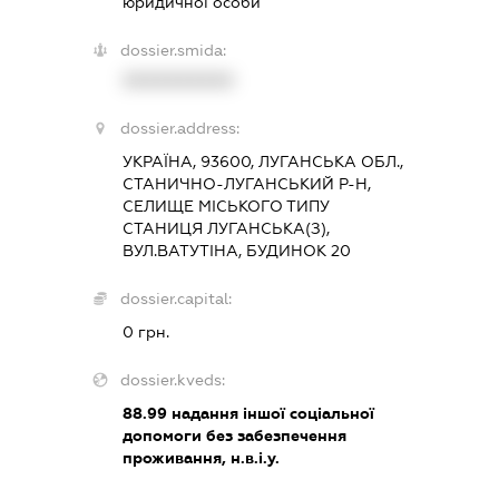
юридичної особи
dossier.smida:
XXXXXXXXXX
dossier.address:
УКРАЇНА, 93600, ЛУГАНСЬКА ОБЛ.,
СТАНИЧНО-ЛУГАНСЬКИЙ Р-Н,
СЕЛИЩЕ МІСЬКОГО ТИПУ
СТАНИЦЯ ЛУГАНСЬКА(З),
ВУЛ.ВАТУТІНА, БУДИНОК 20
dossier.capital:
0 грн.
dossier.kveds:
88.99
надання іншої соціальної
допомоги без забезпечення
проживання, н.в.і.у.