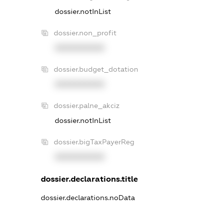
dossier.notInList
dossier.non_profit
XXXXXXXXXX
dossier.budget_dotation
XXXXXXXXXX
dossier.palne_akciz
dossier.notInList
dossier.bigTaxPayerReg
XXXXXXXXXX
dossier.declarations.title
dossier.declarations.noData