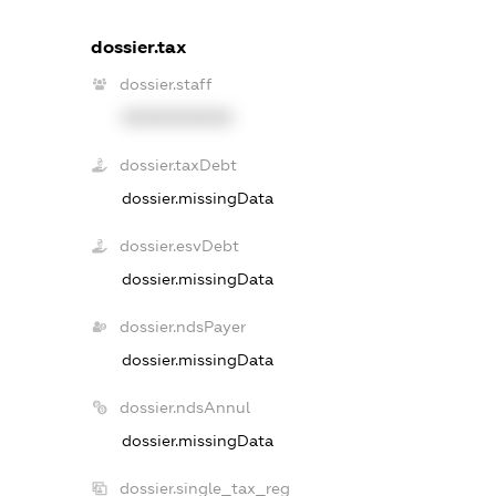
dossier.tax
dossier.staff
XXXXXXXXXX
dossier.taxDebt
dossier.missingData
dossier.esvDebt
dossier.missingData
dossier.ndsPayer
dossier.missingData
dossier.ndsAnnul
dossier.missingData
dossier.single_tax_reg