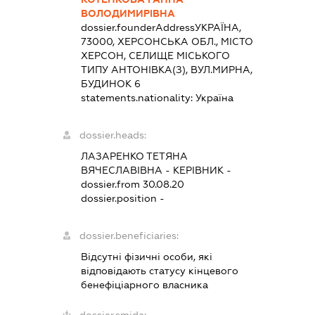
ВОЛОДИМИРІВНА
dossier.founderAddress
УКРАЇНА,
73000, ХЕРСОНСЬКА ОБЛ., МІСТО
ХЕРСОН, СЕЛИЩЕ МІСЬКОГО
ТИПУ АНТОНІВКА(З), ВУЛ.МИРНА,
БУДИНОК 6
statements.nationality:
Україна
dossier.heads:
ЛАЗАРЕНКО ТЕТЯНА
ВЯЧЕСЛАВІВНА
-
КЕРІВНИК
-
dossier.from 30.08.20
dossier.position -
dossier.beneficiaries:
Відсутні фізичні особи, які
відповідають статусу кінцевого
бенефіціарного власника