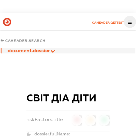
CAHEADER.GETTEST
CAHEADER.SEARCH
document.dossier
СВІТ ДІА ДІТИ
riskFactors.title
0
0
0
dossier.fullName: