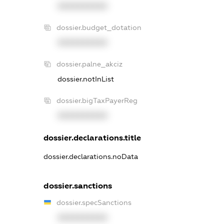
XXXXXXXXXX
dossier.budget_dotation
XXXXXXXXXX
dossier.palne_akciz
dossier.notInList
dossier.bigTaxPayerReg
XXXXXXXXXX
dossier.declarations.title
dossier.declarations.noData
dossier.sanctions
dossier.specSanctions
XXXXXXXXXX