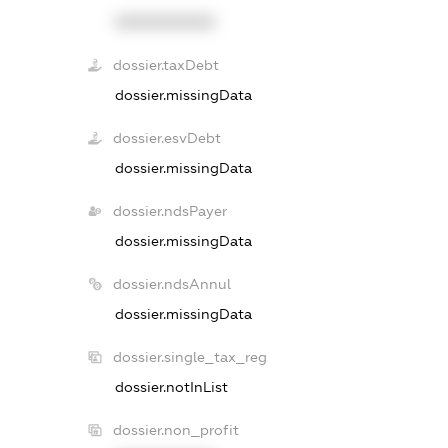
XXXXXXXXXX
dossier.taxDebt
dossier.missingData
dossier.esvDebt
dossier.missingData
dossier.ndsPayer
dossier.missingData
dossier.ndsAnnul
dossier.missingData
dossier.single_tax_reg
dossier.notInList
dossier.non_profit