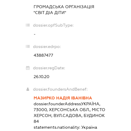
ГРОМАДСЬКА ОРГАНІЗАЦІЯ
"СВІТ ДІА ДІТИ"
dossier.opfSubType:
-
dossier.edrpo:
43887477
dossier.regDate:
26.10.20
dossier.foundersAndBenef:
МАЗИРКО НАДІЯ ІВАНІВНА
dossier.founderAddress
УКРАЇНА,
73000, ХЕРСОНСЬКА ОБЛ., МІСТО
ХЕРСОН, ВУЛ.САДОВА, БУДИНОК
84
statements.nationality:
Україна