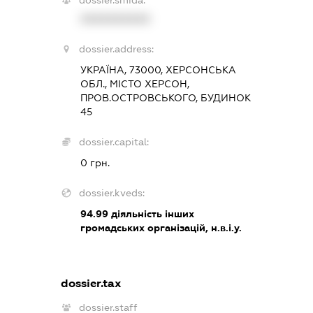
dossier.smida:
XXXXXXXXXX
dossier.address:
УКРАЇНА, 73000, ХЕРСОНСЬКА
ОБЛ., МІСТО ХЕРСОН,
ПРОВ.ОСТРОВСЬКОГО, БУДИНОК
45
dossier.capital:
0 грн.
dossier.kveds:
94.99
діяльність інших
громадських організацій, н.в.і.у.
dossier.tax
dossier.staff