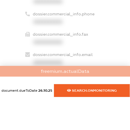
XXXXXXXXXX
dossier.commercial_info.phone
XXXXXXXXXX
dossier.commercial_info.fax
XXXXXXXXXX
dossier.commercial_info.email
XXXXXXXXXX
freemium.actualData
dossier.commercial_info.website
XXXXXXXXXX
document.dueToDate
26.10.25
SEARCH.ONMONITORING
dossier.commercial_info.activity
XXXXXXXXXX
freemium.exampleText_1