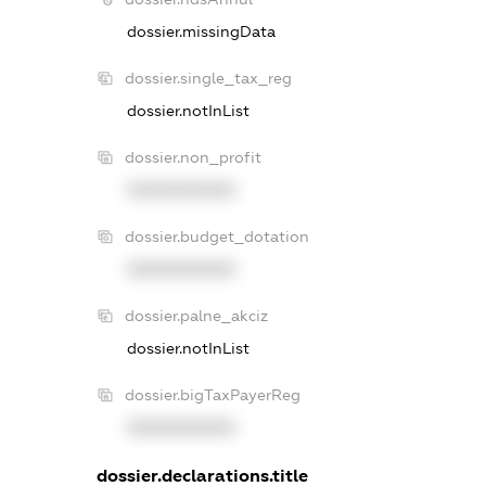
dossier.missingData
dossier.single_tax_reg
dossier.notInList
dossier.non_profit
XXXXXXXXXX
dossier.budget_dotation
XXXXXXXXXX
dossier.palne_akciz
dossier.notInList
dossier.bigTaxPayerReg
XXXXXXXXXX
dossier.declarations.title