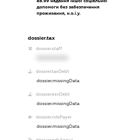
88.99
надання іншої соціальної
допомоги без забезпечення
проживання, н.в.і.у.
dossier.tax
dossier.staff
XXXXXXXXXX
dossier.taxDebt
dossier.missingData
dossier.esvDebt
dossier.missingData
dossier.ndsPayer
dossier.missingData
dossier.ndsAnnul