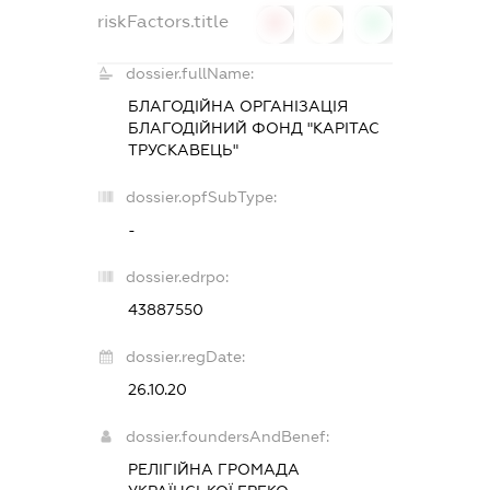
riskFactors.title
0
0
0
dossier.fullName:
БЛАГОДІЙНА ОРГАНІЗАЦІЯ
БЛАГОДІЙНИЙ ФОНД "КАРІТАС
ТРУСКАВЕЦЬ"
dossier.opfSubType:
-
dossier.edrpo:
43887550
dossier.regDate:
26.10.20
dossier.foundersAndBenef:
РЕЛІГІЙНА ГРОМАДА