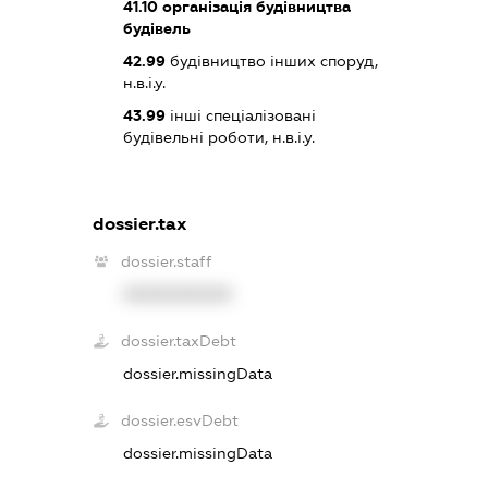
41.10
організація будівництва
будівель
42.99
будівництво інших споруд,
н.в.і.у.
43.99
інші спеціалізовані
будівельні роботи, н.в.і.у.
dossier.tax
dossier.staff
XXXXXXXXXX
dossier.taxDebt
dossier.missingData
dossier.esvDebt
dossier.missingData