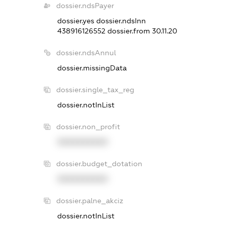
dossier.ndsPayer
dossier.yes
dossier.ndsInn
438916126552
dossier.from 30.11.20
dossier.ndsAnnul
dossier.missingData
dossier.single_tax_reg
dossier.notInList
dossier.non_profit
XXXXXXXXXX
dossier.budget_dotation
XXXXXXXXXX
dossier.palne_akciz
dossier.notInList