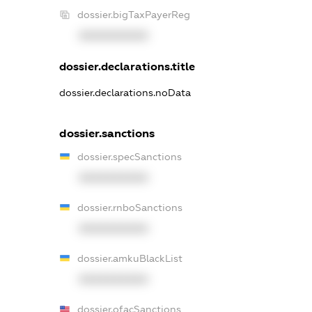
dossier.bigTaxPayerReg
XXXXXXXXXX
dossier.declarations.title
dossier.declarations.noData
dossier.sanctions
dossier.specSanctions
XXXXXXXXXX
dossier.rnboSanctions
XXXXXXXXXX
dossier.amkuBlackList
XXXXXXXXXX
dossier.ofacSanctions