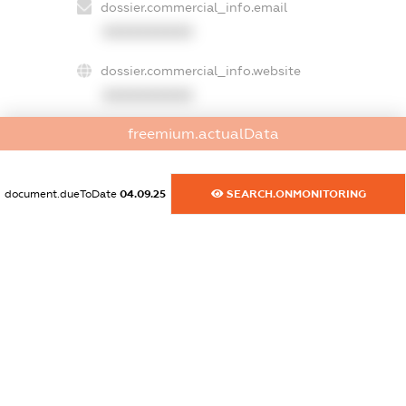
dossier.commercial_info.email
XXXXXXXXXX
dossier.commercial_info.website
XXXXXXXXXX
freemium.actualData
dossier.commercial_info.activity
XXXXXXXXXX
document.dueToDate
04.09.25
SEARCH.ONMONITORING
freemium.exampleText_1
freemium.exampleText_2
freemium.anonymousPerSearch2
FREEMIUM.DETAILS
FREEMIUM.REGISTER