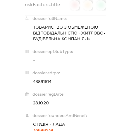
riskFactors.title
0
0
0
dossier.fullName:
ТОВАРИСТВО З ОБМЕЖЕНОЮ
ВІДПОВІДАЛЬНІСТЮ «ЖИТЛОВО-
БУДІВЕЛЬНА КОМПАНІЯ-1»
dossier.opfSubType:
-
dossier.edrpo:
43891614
dossier.regDate:
28.10.20
dossier.foundersAndBenef:
СТУДІЯ - ЛАДА
36848539