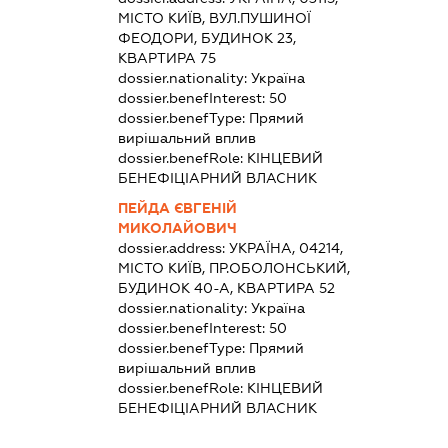
МІСТО КИЇВ, ВУЛ.ПУШИНОЇ
ФЕОДОРИ, БУДИНОК 23,
КВАРТИРА 75
dossier.nationality:
Україна
dossier.benefInterest:
50
dossier.benefType:
Прямий
вирішальний вплив
dossier.benefRole:
КІНЦЕВИЙ
БЕНЕФІЦІАРНИЙ ВЛАСНИК
ПЕЙДА ЄВГЕНІЙ
МИКОЛАЙОВИЧ
dossier.address:
УКРАЇНА, 04214,
МІСТО КИЇВ, ПР.ОБОЛОНСЬКИЙ,
БУДИНОК 40-А, КВАРТИРА 52
dossier.nationality:
Україна
dossier.benefInterest:
50
dossier.benefType:
Прямий
вирішальний вплив
dossier.benefRole:
КІНЦЕВИЙ
БЕНЕФІЦІАРНИЙ ВЛАСНИК