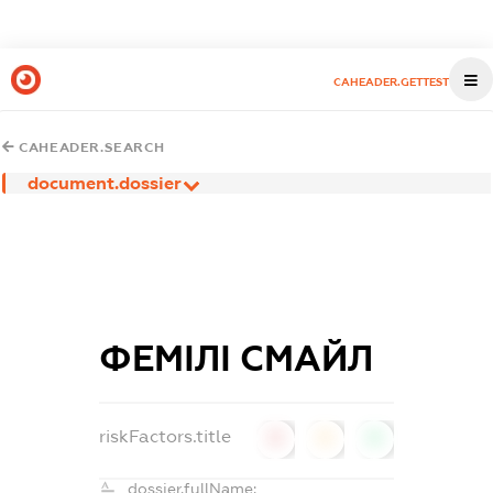
CAHEADER.GETTEST
CAHEADER.SEARCH
document.dossier
ФЕМІЛІ СМАЙЛ
riskFactors.title
0
0
0
dossier.fullName: