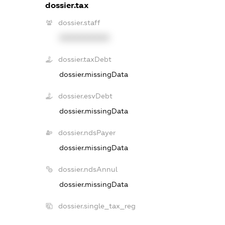
dossier.tax
dossier.staff
XXXXXXXXXX
dossier.taxDebt
dossier.missingData
dossier.esvDebt
dossier.missingData
dossier.ndsPayer
dossier.missingData
dossier.ndsAnnul
dossier.missingData
dossier.single_tax_reg