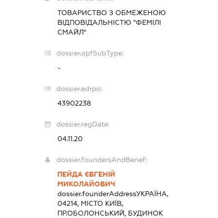
ТОВАРИСТВО З ОБМЕЖЕНОЮ
ВІДПОВІДАЛЬНІСТЮ "ФЕМІЛІ
СМАЙЛ"
dossier.opfSubType:
-
dossier.edrpo:
43902238
dossier.regDate:
04.11.20
dossier.foundersAndBenef:
ПЕЙДА ЄВГЕНІЙ
МИКОЛАЙОВИЧ
dossier.founderAddress
УКРАЇНА,
04214, МІСТО КИЇВ,
ПР.ОБОЛОНСЬКИЙ, БУДИНОК