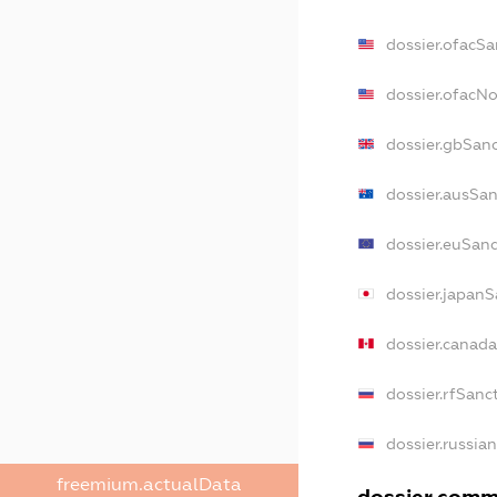
dossier.ofacSa
dossier.ofacN
dossier.gbSan
dossier.ausSan
dossier.euSanc
dossier.japanS
dossier.canad
dossier.rfSanc
dossier.russia
freemium.actualData
dossier.comme