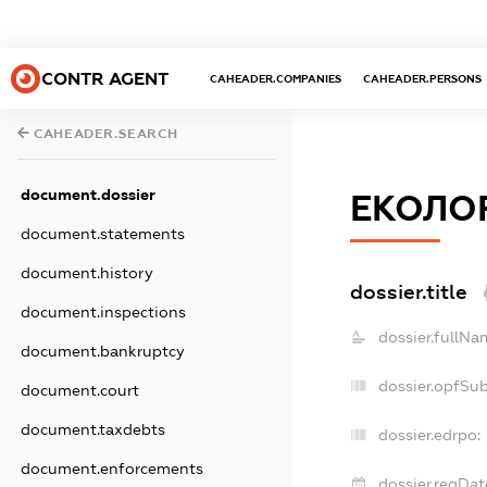
CONTR AGENT
CAHEADER.COMPANIES
CAHEADER.PERSONS
CAHEADER.SEARCH
document.dossier
ЕКОЛО
document.statements
document.history
dossier.title
document.inspections
dossier.fullNa
document.bankruptcy
dossier.opfSu
document.court
document.taxdebts
dossier.edrpo:
document.enforcements
dossier.regDat