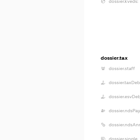
dossier.kveds:
dossier.tax
dossier.staff
dossier.taxDeb
dossier.esvDe
dossier.ndsPay
dossier.ndsAn
dossier.single