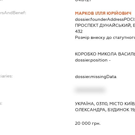
ersAndBenef:
МАРКОВ ІЛЛЯ ЮРІЙОВИЧ
dossier.founderAddress
РОСІ
ПРОСПЕКТ ДУНАЙСЬКИЙ, Б
432
Розмір внеску до статутног
КОРОБКО МИКОЛА ВАСИЛ
dossier.position -
iaries:
dossier.missingData
XXXXXXXXXX
:
УКРАЇНА, 03110, МІСТО КИ
ОЛЕКСАНДРА, БУДИНОК 19,
20 000 грн.