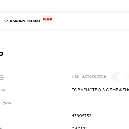
BETA
CAHEADER.PERSSEARCH
Р
riskFactors.title
0
0
me:
ТОВАРИСТВО З ОБМЕЖЕНО
bType:
-
43905752
e:
04.01.21