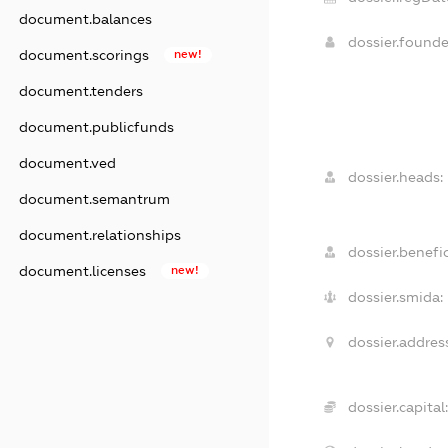
document.balances
dossier.found
document.scorings
new!
document.tenders
document.publicfunds
document.ved
dossier.heads:
document.semantrum
document.relationships
dossier.benefic
document.licenses
new!
dossier.smida:
dossier.address
dossier.capital: