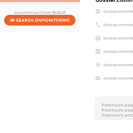
dossier.comme
document.dueToDate
18.02.21
SEARCH.ONMONITORING
dossier.comme
dossier.commer
dossier.commer
dossier.commer
dossier.commer
freemium.exa
freemium.ex
freemium.an
FREEMIUM.D