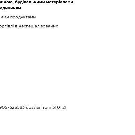
виною, будівельними матеріалами
ладнанням
чними продуктами
оргівлі в неспеціалізованих
439057526583
dossier.from 31.01.21