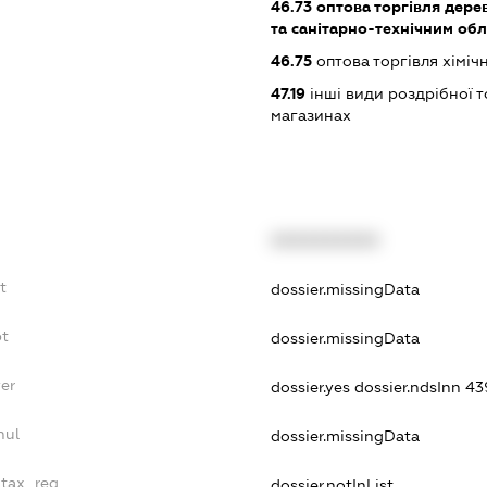
46.73
оптова торгівля дере
та санітарно-технічним об
46.75
оптова торгівля хімі
47.19
інші види роздрібної т
магазинах
XXXXXXXXXX
t
dossier.missingData
bt
dossier.missingData
er
dossier.yes
dossier.ndsInn 
nul
dossier.missingData
_tax_reg
dossier.notInList