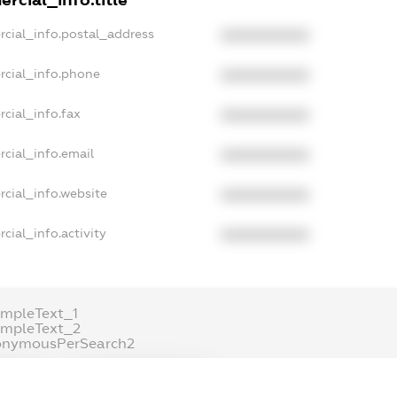
rcial_info.postal_address
XXXXXXXXXX
rcial_info.phone
XXXXXXXXXX
cial_info.fax
XXXXXXXXXX
cial_info.email
XXXXXXXXXX
cial_info.website
XXXXXXXXXX
cial_info.activity
XXXXXXXXXX
mpleText_1
ampleText_2
onymousPerSearch2
ETAILS
FREEMIUM.REGISTER