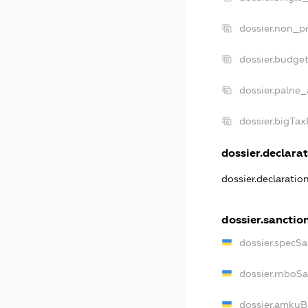
dossier.non_pr
dossier.budge
dossier.palne_
dossier.bigTa
dossier.declarat
dossier.declaratio
dossier.sanctio
dossier.specSa
dossier.rnboS
dossier.amkuB