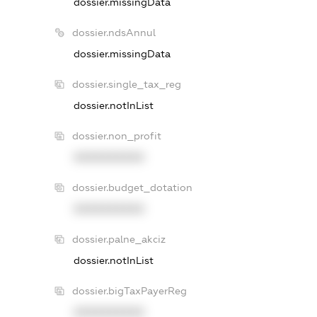
dossier.missingData
dossier.ndsAnnul
dossier.missingData
dossier.single_tax_reg
dossier.notInList
dossier.non_profit
XXXXXXXXXX
dossier.budget_dotation
XXXXXXXXXX
dossier.palne_akciz
dossier.notInList
dossier.bigTaxPayerReg
XXXXXXXXXX