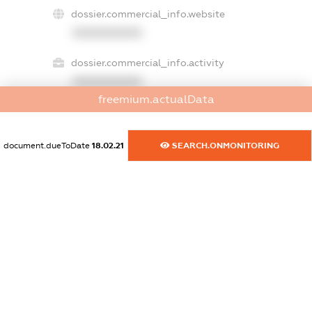
dossier.commercial_info.website
XXXXXXXXXX
dossier.commercial_info.activity
XXXXXXXXXX
freemium.actualData
freemium.exampleText_1
document.dueToDate
18.02.21
SEARCH.ONMONITORING
freemium.exampleText_2
freemium.anonymousPerSearch2
FREEMIUM.DETAILS
FREEMIUM.REGISTER