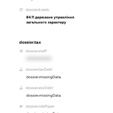
dossier.kveds:
84.11
державне управління
загального характеру
dossier.tax
dossier.staff
XXXXXXXXXX
dossier.taxDebt
dossier.missingData
dossier.esvDebt
dossier.missingData
dossier.ndsPayer