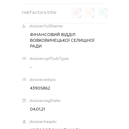
riskFactors.title
0
0
0
dossier.fullName:
ФІНАНСОВИЙ ВІДДІЛ
ВОВКОВИНЕЦЬКОЇ СЕЛИЩНОЇ
РАДИ
dossier.opfSubType:
-
dossier.edrpo:
43905862
dossier.regDate:
04.01.21
dossier.heads: