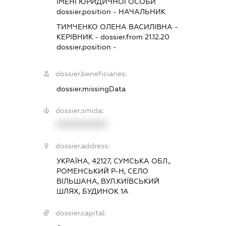
ІМЕНІ ЮРИДИЧНОЇ ОСОБИ
dossier.position - НАЧАЛЬНИК
ТИМЧЕНКО ОЛЕНА ВАСИЛІВНА
-
КЕРІВНИК
- dossier.from 21.12.20
dossier.position -
dossier.beneficiaries:
dossier.missingData
dossier.smida:
XXXXXXXXXX
dossier.address:
УКРАЇНА, 42127, СУМСЬКА ОБЛ.,
РОМЕНСЬКИЙ Р-Н, СЕЛО
ВІЛЬШАНА, ВУЛ.КИЇВСЬКИЙ
ШЛЯХ, БУДИНОК 1А
dossier.capital: