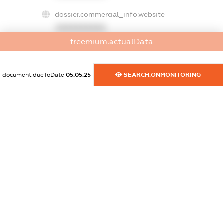
dossier.commercial_info.website
XXXXXXXXXX
freemium.actualData
dossier.commercial_info.activity
XXXXXXXXXX
document.dueToDate
05.05.25
SEARCH.ONMONITORING
freemium.exampleText_1
freemium.exampleText_2
freemium.anonymousPerSearch2
FREEMIUM.DETAILS
FREEMIUM.REGISTER