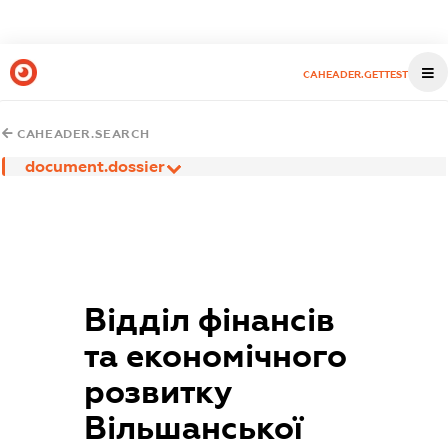
CAHEADER.GETTEST
CAHEADER.SEARCH
document.dossier
Відділ фінансів
та економічного
розвитку
Вільшанської