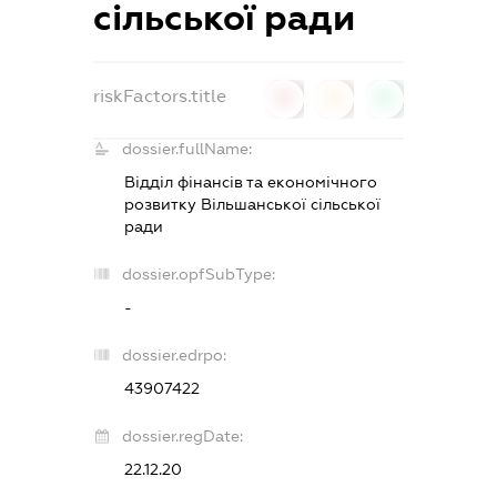
сільської ради
riskFactors.title
0
0
0
dossier.fullName:
Відділ фінансів та економічного
розвитку Вільшанської сільської
ради
dossier.opfSubType:
-
dossier.edrpo:
43907422
dossier.regDate:
22.12.20