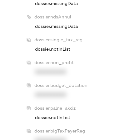
dossier.missingData
dossier.ndsAnnul
dossier.missingData
dossier.single_tax_reg
dossier.notInList
dossier.non_profit
XXXXXXXXXX
dossier.budget_dotation
XXXXXXXXXX
dossier.palne_akciz
dossier.notInList
dossier.bigTaxPayerReg