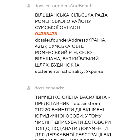
dossier.foundersAndBenef:
ВІЛЬШАНСЬКА СІЛЬСЬКА РАДА
РОМЕНСЬКОГО РАЙОНУ
СУМСЬКОЇ ОБЛАСТІ
04388478
dossier.founderAddress
УКРАЇНА,
42127, СУМСЬКА ОБЛ.,
РОМЕНСЬКИЙ Р-Н, СЕЛО
ВІЛЬШАНА, ВУЛ.КИЇВСЬКИЙ
ШЛЯХ, БУДИНОК 1А
statements.nationality:
Україна
dossier.heads:
ТИМЧЕНКО ОЛЕНА ВАСИЛІВНА
-
ПРЕДСТАВНИК
- dossier.from
21.12.20
ВЧИНЯТИ ДІЇ ВІД ІМЕНІ
ЮРИДИЧНОЇ ОСОБИ, У ТОМУ
ЧИСЛІ ПІДПИСУВАТИ ДОГОВОРИ
ТОЩО, ПОДАВАТИ ДОКУМЕНТИ
ДЛЯ ДЕРЖАВНОЇ РЕЄСТРАЦІЇ ВІД