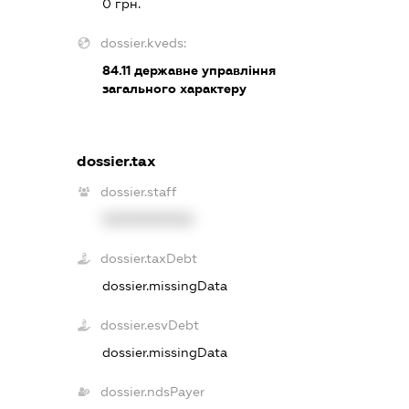
0 грн.
dossier.kveds:
84.11
державне управління
загального характеру
dossier.tax
dossier.staff
XXXXXXXXXX
dossier.taxDebt
dossier.missingData
dossier.esvDebt
dossier.missingData
dossier.ndsPayer