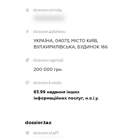
dossier.smida:
XXXXXXXXXX
dossier.address:
УКРАЇНА, 04073, МІСТО КИЇВ,
ВУЛ.КИРИЛІВСЬКА, БУДИНОК 166
dossier.capital:
200 000 грн.
dossier.kveds:
63.99
надання інших
інформаційних послуг, н.в.і.у.
dossier.tax
dossier.staff