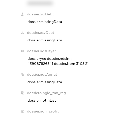
XXXXXXXXXX
dossier.taxDebt
dossier.missingData
dossier.esvDebt
dossier.missingData
dossier.ndsPayer
dossier.yes
dossier.ndsInn
439087826541
dossier.from 31.03.21
dossier.ndsAnnul
dossier.missingData
dossier.single_tax_reg
dossier.notInList
dossier.non_profit