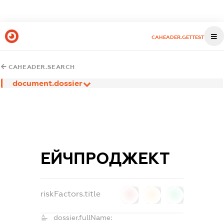
CAHEADER.GETTEST
CAHEADER.SEARCH
document.dossier
ЕЙЧПРОДЖЕКТ
riskFactors.title
0
0
0
dossier.fullName: