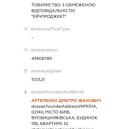
ТОВАРИСТВО З ОБМЕЖЕНОЮ
ВІДПОВІДАЛЬНІСТЮ
"ЕЙЧПРОДЖЕКТ"
dossier.opfSubType:
-
dossier.edrpo:
43908780
dossier.regDate:
11.03.21
dossier.foundersAndBenef:
АРТЕМЕНКО ДМИТРО ІВАНОВИЧ
dossier.founderAddress
УКРАЇНА,
02140, МІСТО КИЇВ,
ВУЛ.ВИШНЯКІВСЬКА, БУДИНОК
13Б, КВАРТИРА 32