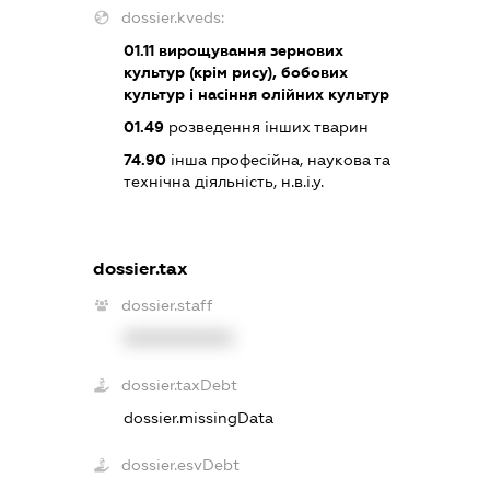
dossier.kveds:
01.11
вирощування зернових
культур (крім рису), бобових
культур і насіння олійних культур
01.49
розведення інших тварин
74.90
інша професійна, наукова та
технічна діяльність, н.в.і.у.
dossier.tax
dossier.staff
XXXXXXXXXX
dossier.taxDebt
dossier.missingData
dossier.esvDebt