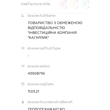
riskFactors.title
0
0
0
dossier.fullName:
ТОВАРИСТВО З ОБМЕЖЕНОЮ
ВІДПОВІДАЛЬНІСТЮ
"ІНВЕСТИЦІЙНА КОМПАНІЯ
"КАГАРЛИК"
dossier.opfSubType:
-
dossier.edrpo:
43908795
dossier.regDate:
11.03.21
dossier.foundersAndBenef:
ТЕПЛОТЕХНІКАЕСКО