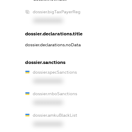
dossier.bigTaxPayerReg
XXXXXXXXXX
dossier.declarations.title
dossier.declarations.noData
dossier.sanctions
dossier.specSanctions
XXXXXXXXXX
dossier.rnboSanctions
XXXXXXXXXX
dossier.amkuBlackList
XXXXXXXXXX