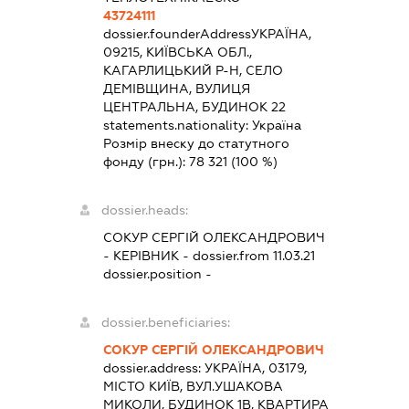
43724111
dossier.founderAddress
УКРАЇНА,
09215, КИЇВСЬКА ОБЛ.,
КАГАРЛИЦЬКИЙ Р-Н, СЕЛО
ДЕМІВЩИНА, ВУЛИЦЯ
ЦЕНТРАЛЬНА, БУДИНОК 22
statements.nationality:
Україна
Розмір внеску до статутного
фонду (грн.):
78 321
(100 %)
dossier.heads:
СОКУР СЕРГІЙ ОЛЕКСАНДРОВИЧ
-
КЕРІВНИК
- dossier.from 11.03.21
dossier.position -
dossier.beneficiaries:
СОКУР СЕРГІЙ ОЛЕКСАНДРОВИЧ
dossier.address:
УКРАЇНА, 03179,
МІСТО КИЇВ, ВУЛ.УШАКОВА
МИКОЛИ, БУДИНОК 1В, КВАРТИРА