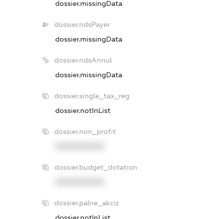
dossier.missingData
dossier.ndsPayer
dossier.missingData
dossier.ndsAnnul
dossier.missingData
dossier.single_tax_reg
dossier.notInList
dossier.non_profit
XXXXXXXXXX
dossier.budget_dotation
XXXXXXXXXX
dossier.palne_akciz
dossier.notInList