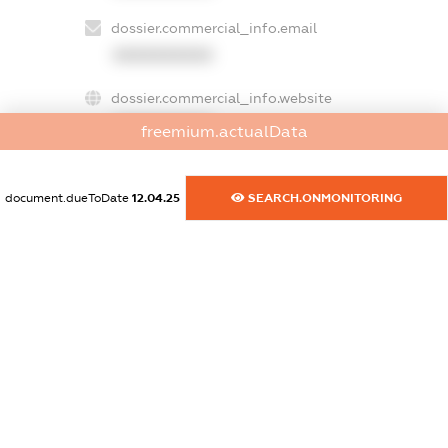
dossier.commercial_info.email
XXXXXXXXXX
dossier.commercial_info.website
XXXXXXXXXX
freemium.actualData
dossier.commercial_info.activity
XXXXXXXXXX
document.dueToDate
12.04.25
SEARCH.ONMONITORING
freemium.exampleText_1
freemium.exampleText_2
freemium.anonymousPerSearch2
FREEMIUM.DETAILS
FREEMIUM.REGISTER