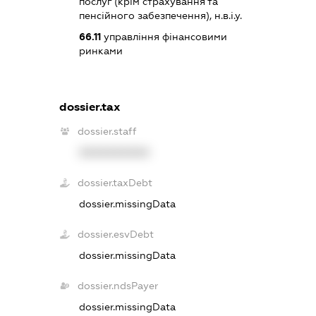
послуг (крім страхування та
пенсійного забезпечення), н.в.і.у.
66.11
управління фінансовими
ринками
dossier.tax
dossier.staff
XXXXXXXXXX
dossier.taxDebt
dossier.missingData
dossier.esvDebt
dossier.missingData
dossier.ndsPayer
dossier.missingData