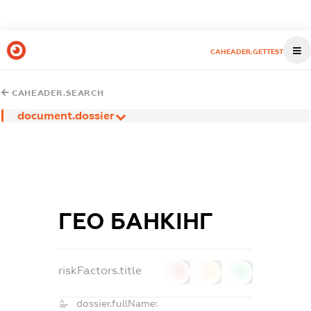
CAHEADER.GETTEST
CAHEADER.SEARCH
document.dossier
ГЕО БАНКІНГ
riskFactors.title
0
0
0
dossier.fullName: