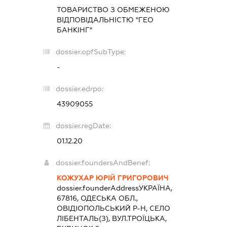
ТОВАРИСТВО З ОБМЕЖЕНОЮ
ВІДПОВІДАЛЬНІСТЮ "ГЕО
БАНКІНГ"
dossier.opfSubType:
-
dossier.edrpo:
43909055
dossier.regDate:
01.12.20
dossier.foundersAndBenef:
КОЖУХАР ЮРІЙ ГРИГОРОВИЧ
dossier.founderAddress
УКРАЇНА,
67816, ОДЕСЬКА ОБЛ.,
ОВІДІОПОЛЬСЬКИЙ Р-Н, СЕЛО
ЛІБЕНТАЛЬ(З), ВУЛ.ТРОЇЦЬКА,