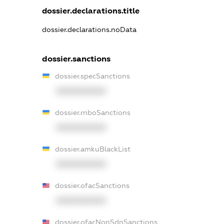
dossier.declarations.title
dossier.declarations.noData
dossier.sanctions
dossier.specSanctions
XXXXXXXXXX
dossier.rnboSanctions
XXXXXXXXXX
dossier.amkuBlackList
XXXXXXXXXX
dossier.ofacSanctions
XXXXXXXXXX
dossier.ofacNonSdnSanctions