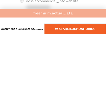
dossier.commercial_info.website
XXXXXXXXXX
freemium.actualData
dossier.commercial_info.activity
XXXXXXXXXX
document.dueToDate
05.05.25
SEARCH.ONMONITORING
freemium.exampleText_1
freemium.exampleText_2
freemium.anonymousPerSearch2
FREEMIUM.DETAILS
FREEMIUM.REGISTER