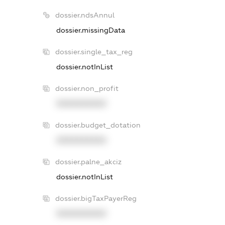
dossier.ndsAnnul
dossier.missingData
dossier.single_tax_reg
dossier.notInList
dossier.non_profit
XXXXXXXXXX
dossier.budget_dotation
XXXXXXXXXX
dossier.palne_akciz
dossier.notInList
dossier.bigTaxPayerReg
XXXXXXXXXX