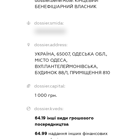
dossier.benefRole:
КІНЦЕВИЙ
БЕНЕФІЦІАРНИЙ ВЛАСНИК
dossier.smida:
XXXXXXXXXX
dossier.address:
УКРАЇНА, 65007, ОДЕСЬКА ОБЛ.,
МІСТО ОДЕСА,
ВУЛ.ПАНТЕЛЕЙМОНІВСЬКА,
БУДИНОК 88/1, ПРИМІЩЕННЯ 810
dossier.capital:
1 000 грн.
dossier.kveds:
64.19
інші види грошового
посередництва
64.99
надання інших фінансових