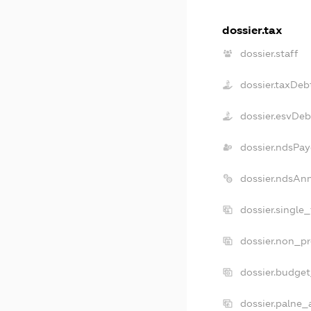
dossier.tax
dossier.staff
dossier.taxDeb
dossier.esvDeb
dossier.ndsPay
dossier.ndsAn
dossier.single
dossier.non_pr
dossier.budge
dossier.palne_