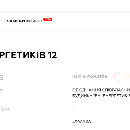
BETA
CAHEADER.PERSSEARCH
РГЕТИКІВ 12
riskFactors.title
0
0
me:
ОБ'ЄДНАННЯ СПІВВЛАСНИ
БУДИНКУ "ЕН. ЕНЕРГЕТИКІВ
Type:
-
43909118