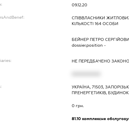
:
09.12.20
ersAndBenef:
СПІВВЛАСНИКИ ЖИТЛОВИ
КІЛЬКОСТІ 164 ОСОБИ
БЕЙНЕР ПЕТРО СЕРГІЙОВ
dossier.position -
iaries:
НЕ ПЕРЕДБАЧЕНО ЗАКОН
XXXXXXXXXX
:
УКРАЇНА, 71503, ЗАПОРІЗЬ
ПР.ЕНЕРГЕТИКІВ, БУДИНОК 
0 грн.
81.10
комплексне обслуговув