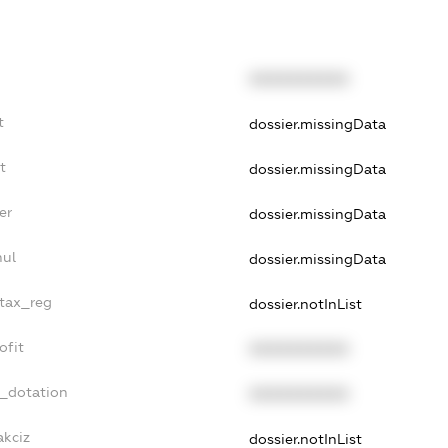
XXXXXXXXXX
t
dossier.missingData
t
dossier.missingData
er
dossier.missingData
nul
dossier.missingData
_tax_reg
dossier.notInList
ofit
XXXXXXXXXX
t_dotation
XXXXXXXXXX
akciz
dossier.notInList