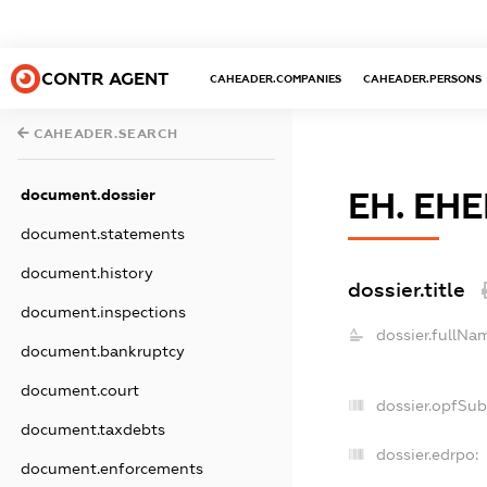
CONTR AGENT
CAHEADER.COMPANIES
CAHEADER.PERSONS
CAHEADER.SEARCH
document.dossier
ЕН. ЕНЕ
document.statements
document.history
dossier.title
document.inspections
dossier.fullNa
document.bankruptcy
document.court
dossier.opfSub
document.taxdebts
dossier.edrpo:
document.enforcements