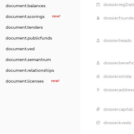
dossier.regDate
document.balances
document.scorings
new!
dossier.found
document.tenders
document.publicfunds
dossier.heads:
document.ved
document.semantrum
dossier.benefic
document.relationships
dossier.smida:
document.licenses
new!
dossier.address
dossier.capital:
dossier.kveds: