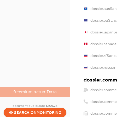
dossier.ausSan
dossier.euSanc
dossier.japanS
dossier.canada
dossier.rfSanc
dossier.russian
dossier.comme
dossier.commer
freemium.actualData
dossier.comme
document.dueToDate
17.09.25
SEARCH.ONMONITORING
dossier.commer