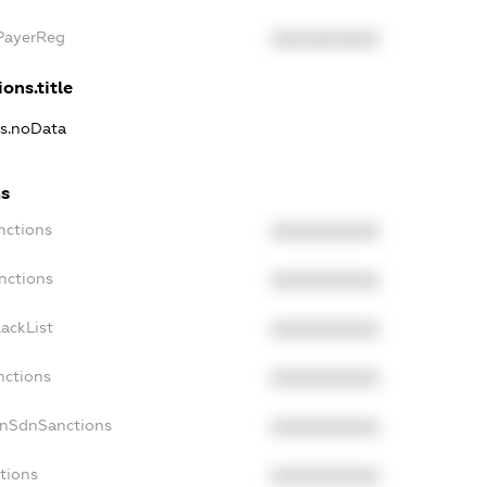
xPayerReg
XXXXXXXXXX
ons.title
ns.noData
ns
nctions
XXXXXXXXXX
nctions
XXXXXXXXXX
ackList
XXXXXXXXXX
nctions
XXXXXXXXXX
onSdnSanctions
XXXXXXXXXX
tions
XXXXXXXXXX