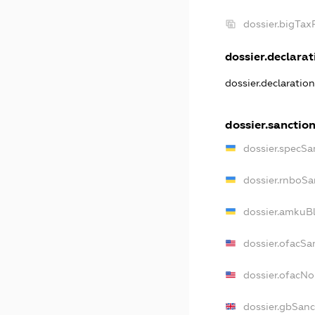
dossier.bigTa
dossier.declarati
dossier.declaratio
dossier.sanctio
dossier.specSa
dossier.rnboSa
dossier.amkuBl
dossier.ofacSa
dossier.ofacN
dossier.gbSanc