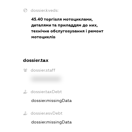
dossier.kveds:
45.40
торгівля мотоциклами,
деталями та приладдям до них,
технічне обслуговування і ремонт
мотоциклів
dossier.tax
dossier.staff
XXXXXXXXXX
dossier.taxDebt
dossier.missingData
dossier.esvDebt
dossier.missingData