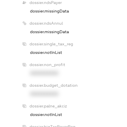
dossier.ndsPayer
dossier.missingData
dossier.ndsAnnul
dossier.missingData
dossier.single_tax_reg
dossier.notInList
dossier.non_profit
XXXXXXXXXX
dossier.budget_dotation
XXXXXXXXXX
dossier.palne_akciz
dossier.notInList
dossier.bigTaxPayerReg