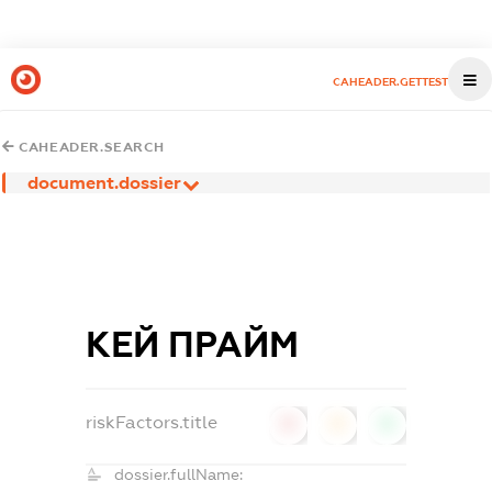
CAHEADER.GETTEST
CAHEADER.SEARCH
document.dossier
КЕЙ ПРАЙМ
riskFactors.title
0
0
0
dossier.fullName: