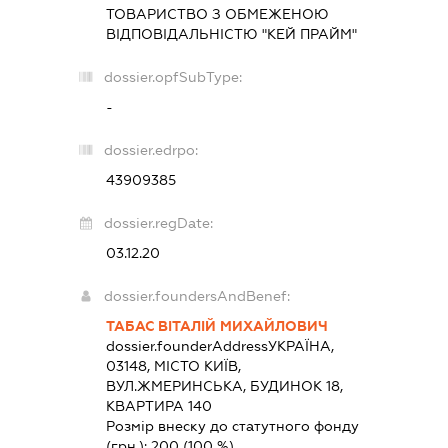
ТОВАРИСТВО З ОБМЕЖЕНОЮ
ВІДПОВІДАЛЬНІСТЮ "КЕЙ ПРАЙМ"
dossier.opfSubType:
-
dossier.edrpo:
43909385
dossier.regDate:
03.12.20
dossier.foundersAndBenef:
ТАБАС ВІТАЛІЙ МИХАЙЛОВИЧ
dossier.founderAddress
УКРАЇНА,
03148, МІСТО КИЇВ,
ВУЛ.ЖМЕРИНСЬКА, БУДИНОК 18,
КВАРТИРА 140
Розмір внеску до статутного фонду
(грн.):
200
(100 %)