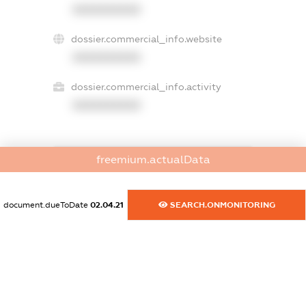
XXXXXXXXXX
dossier.commercial_info.website
XXXXXXXXXX
dossier.commercial_info.activity
XXXXXXXXXX
freemium.actualData
freemium.exampleText_1
freemium.exampleText_2
freemium.anonymousPerSearch2
document.dueToDate
02.04.21
SEARCH.ONMONITORING
FREEMIUM.DETAILS
FREEMIUM.REGISTER