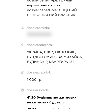
dossier.benefType:
Прямий
вирішальний вплив
dossier.benefRole:
КІНЦЕВИЙ
БЕНЕФІЦІАРНИЙ ВЛАСНИК
dossier.smida:
XXXXXXXXXX
dossier.address:
УКРАЇНА, 01103, МІСТО КИЇВ,
ВУЛ.ДРАГОМИРОВА МИХАЙЛА,
БУДИНОК 9, КВАРТИРА 134
dossier.capital:
1 000 грн.
dossier.kveds:
41.20
будівництво житлових і
нежитлових будівель