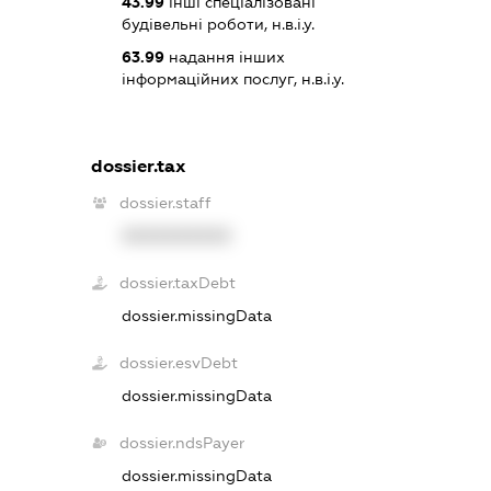
43.99
інші спеціалізовані
будівельні роботи, н.в.і.у.
63.99
надання інших
інформаційних послуг, н.в.і.у.
dossier.tax
dossier.staff
XXXXXXXXXX
dossier.taxDebt
dossier.missingData
dossier.esvDebt
dossier.missingData
dossier.ndsPayer
dossier.missingData