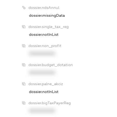
dossier.ndsAnnul
dossier.missingData
dossier.single_tax_reg
dossier.notInList
dossier.non_profit
XXXXXXXXXX
dossier.budget_dotation
XXXXXXXXXX
dossier.palne_akciz
dossier.notInList
dossier.bigTaxPayerReg
XXXXXXXXXX