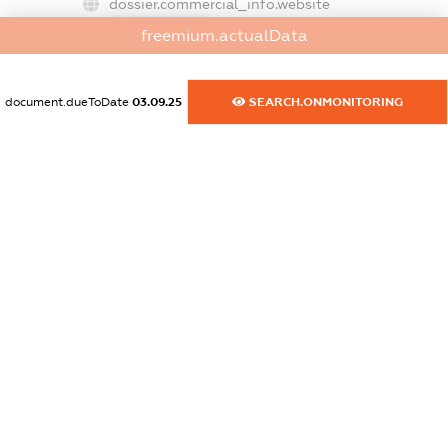
dossier.commercial_info.website
XXXXXXXXXX
freemium.actualData
dossier.commercial_info.activity
XXXXXXXXXX
document.dueToDate
03.09.25
SEARCH.ONMONITORING
freemium.exampleText_1
freemium.exampleText_2
freemium.anonymousPerSearch2
FREEMIUM.DETAILS
FREEMIUM.REGISTER