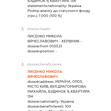
БУДИНОК 9, КВАРТИРА 134
statements.nationality:
Україна
Розмір внеску до статутного фонду
(грн.):
1 000
(100 %)
dossier.heads:
ЛИСЕНКО МИКОЛА
ВЯЧЕСЛАВОВИЧ
-
КЕРІВНИК
-
dossier.from 01.03.21
dossier.position -
dossier.beneficiaries:
ЛИСЕНКО МИКОЛА
ВЯЧЕСЛАВОВИЧ
dossier.address:
УКРАЇНА, 01103,
МІСТО КИЇВ, ВУЛ.ДРАГОМИРОВА
МИХАЙЛА, БУДИНОК 9, КВАРТИРА
134
dossier.nationality:
Україна
dossier.benefInterest:
100