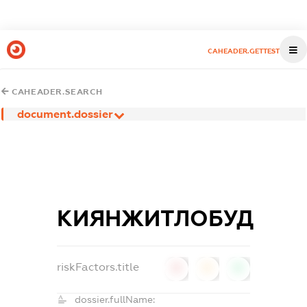
CAHEADER.GETTEST
CAHEADER.SEARCH
document.dossier
КИЯНЖИТЛОБУД
riskFactors.title
0
0
0
dossier.fullName: