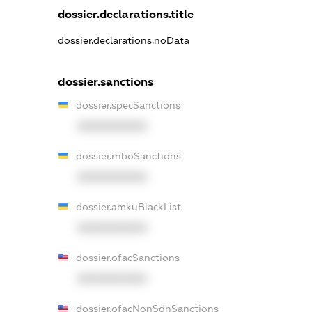
dossier.declarations.title
dossier.declarations.noData
dossier.sanctions
dossier.specSanctions
XXXXXXXXXX
dossier.rnboSanctions
XXXXXXXXXX
dossier.amkuBlackList
XXXXXXXXXX
dossier.ofacSanctions
XXXXXXXXXX
dossier.ofacNonSdnSanctions