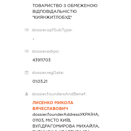
ТОВАРИСТВО З ОБМЕЖЕНОЮ
ВІДПОВІДАЛЬНІСТЮ
"КИЯНЖИТЛОБУД"
dossier.opfSubType:
-
dossier.edrpo:
43911703
dossier.regDate:
01.03.21
dossier.foundersAndBenef:
ЛИСЕНКО МИКОЛА
ВЯЧЕСЛАВОВИЧ
dossier.founderAddress
УКРАЇНА,
01103, МІСТО КИЇВ,
ВУЛ.ДРАГОМИРОВА МИХАЙЛА,