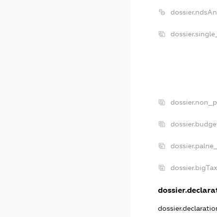
dossier.ndsAn
dossier.singl
dossier.non_p
dossier.budge
dossier.palne
dossier.bigTa
dossier.declarat
dossier.declarati