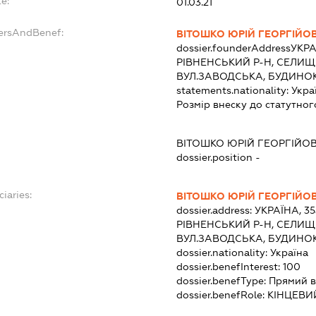
e:
01.03.21
dersAndBenef:
ВІТОШКО ЮРІЙ ГЕОРГІЙО
dossier.founderAddress
УКРА
РІВНЕНСЬКИЙ Р-Н, СЕЛИЩ
ВУЛ.ЗАВОДСЬКА, БУДИНОК
statements.nationality:
Укра
Розмір внеску до статутног
ВІТОШКО ЮРІЙ ГЕОРГІЙО
dossier.position -
iaries:
ВІТОШКО ЮРІЙ ГЕОРГІЙО
dossier.address:
УКРАЇНА, 35
РІВНЕНСЬКИЙ Р-Н, СЕЛИЩ
ВУЛ.ЗАВОДСЬКА, БУДИНОК
dossier.nationality:
Україна
dossier.benefInterest:
100
dossier.benefType:
Прямий в
dossier.benefRole:
КІНЦЕВИ