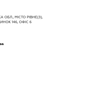
А ОБЛ., МІСТО РІВНЕ(З),
ИНОК 146, ОФІС 6
ава