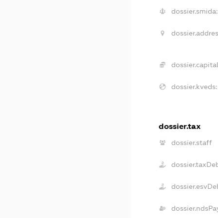
dossier.smida:
dossier.addres
dossier.capital
dossier.kveds:
dossier.tax
dossier.staff
dossier.taxDe
dossier.esvDe
dossier.ndsPa