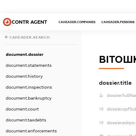
CONTR AGENT
CAHEADER.COMPANIES
CAHEADER.PERSONS
CAHEADER.SEARCH
document.dossier
ВІТОШ
document.statements
document.history
dossier.title
document.inspections
dossier.fullN
document.bankruptcy
dossier.opfSu
document.court
document.taxdebts
dossier.edrpo:
document.enforcements