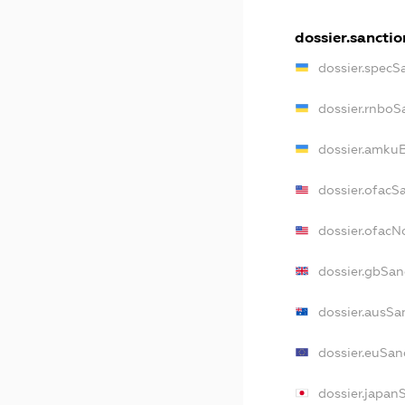
dossier.sanctio
dossier.specS
dossier.rnboS
dossier.amkuB
dossier.ofacS
dossier.ofac
dossier.gbSan
dossier.ausSa
dossier.euSan
dossier.japan