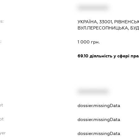
XXXXXXXXXX
s:
УКРАЇНА, 33001, РІВНЕНСЬК
ВУЛ.ПЕРЕСОПНИЦЬКА, БУД
:
1 000 грн.
69.10
діяльність у сфері пр
XXXXXXXXXX
bt
dossier.missingData
bt
dossier.missingData
yer
dossier.missingData