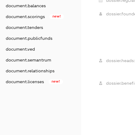
dossier.regDat
document.balances
dossier.foun
document.scorings
new!
document.tenders
document.publicfunds
document.ved
document.semantrum
dossier.heads:
document.relationships
document.licenses
new!
dossier.benefic