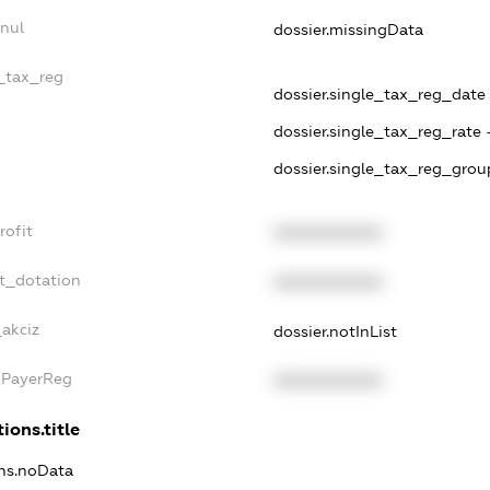
nul
dossier.missingData
e_tax_reg
dossier.single_tax_reg_date 
dossier.single_tax_reg_rate 
dossier.single_tax_reg_grou
rofit
XXXXXXXXXX
t_dotation
XXXXXXXXXX
_akciz
dossier.notInList
xPayerReg
XXXXXXXXXX
ions.title
ons.noData