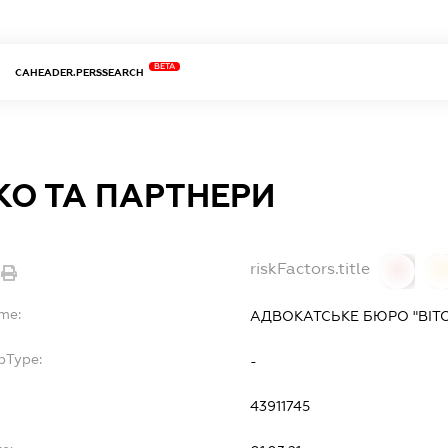
BETA
CAHEADER.PERSSEARCH
КО ТА ПАРТНЕРИ
riskFactors.title
0
ame:
АДВОКАТСЬКЕ БЮРО "ВІТ
bType:
-
43911745