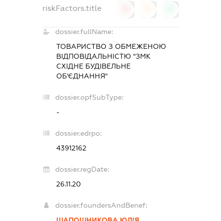
riskFactors.title
0
0
0
dossier.fullName:
ТОВАРИСТВО З ОБМЕЖЕНОЮ
ВІДПОВІДАЛЬНІСТЮ "ЗМК
СХІДНЕ БУДІВЕЛЬНЕ
ОБ'ЄДНАННЯ"
dossier.opfSubType:
-
dossier.edrpo:
43912162
dossier.regDate:
26.11.20
dossier.foundersAndBenef:
ШАПОШНИКОВА ЮЛІЯ