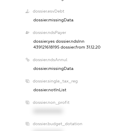
dossier.esvDebt
dossier.missingData
dossier.ndsPayer
dossier.yes
dossier.ndsInn
439121618195
dossier.from 31.12.20
dossier.ndsAnnul
dossier.missingData
dossier.single_tax_reg
dossier.notInList
dossier.non_profit
XXXXXXXXXX
dossier.budget_dotation