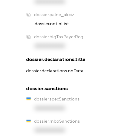
XXXXXXXXXX
dossier.palne_akciz
dossier.notInList
dossier.bigTaxPayerReg
XXXXXXXXXX
dossier.declarations.title
dossier.declarations.noData
dossier.sanctions
dossier.specSanctions
XXXXXXXXXX
dossier.rnboSanctions
XXXXXXXXXX