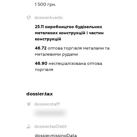
1 500 грн.
dossier.kveds:
25.11
виробництво будівельних
металевих конструкцій і частин
конструкцій
46.72
оптова торгівля металами та
металевими рудами
46.90
неспеціалізована оптова
торгівля
dossier.tax
dossier.staff
XXXXXXXXXX
dossier.taxDebt
dossier.missingData