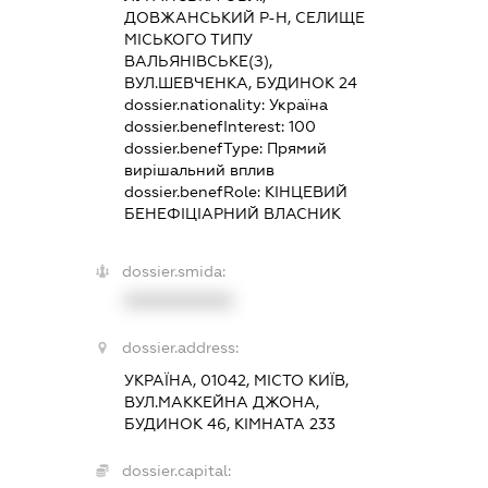
ДОВЖАНСЬКИЙ Р-Н, СЕЛИЩЕ
МІСЬКОГО ТИПУ
ВАЛЬЯНІВСЬКЕ(З),
ВУЛ.ШЕВЧЕНКА, БУДИНОК 24
dossier.nationality:
Україна
dossier.benefInterest:
100
dossier.benefType:
Прямий
вирішальний вплив
dossier.benefRole:
КІНЦЕВИЙ
БЕНЕФІЦІАРНИЙ ВЛАСНИК
dossier.smida:
XXXXXXXXXX
dossier.address:
УКРАЇНА, 01042, МІСТО КИЇВ,
ВУЛ.МАККЕЙНА ДЖОНА,
БУДИНОК 46, КІМНАТА 233
dossier.capital: