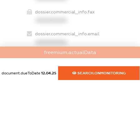
dossier.commercial_info.fax
XXXXXXXXXX
dossier.commercial_info.email
XXXXXXXXXX
freemium.actualData
dossier.commercial_info.website
XXXXXXXXXX
document.dueToDate
12.04.25
SEARCH.ONMONITORING
dossier.commercial_info.activity
XXXXXXXXXX
freemium.exampleText_1
freemium.exampleText_2
freemium.anonymousPerSearch2
FREEMIUM.DETAILS