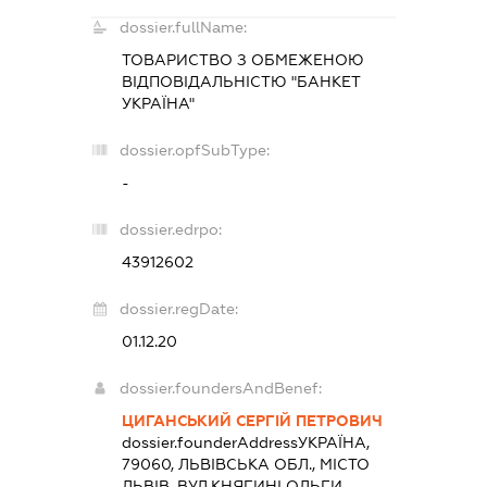
dossier.fullName:
ТОВАРИСТВО З ОБМЕЖЕНОЮ
ВІДПОВІДАЛЬНІСТЮ "БАНКЕТ
УКРАЇНА"
dossier.opfSubType:
-
dossier.edrpo:
43912602
dossier.regDate:
01.12.20
dossier.foundersAndBenef:
ЦИГАНСЬКИЙ СЕРГІЙ ПЕТРОВИЧ
dossier.founderAddress
УКРАЇНА,
79060, ЛЬВІВСЬКА ОБЛ., МІСТО
ЛЬВІВ, ВУЛ.КНЯГИНІ ОЛЬГИ,