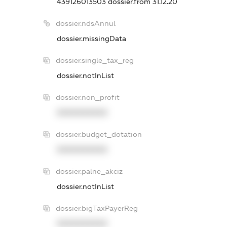
439126013503
dossier.from 31.12.20
dossier.ndsAnnul
dossier.missingData
dossier.single_tax_reg
dossier.notInList
dossier.non_profit
XXXXXXXXXX
dossier.budget_dotation
XXXXXXXXXX
dossier.palne_akciz
dossier.notInList
dossier.bigTaxPayerReg
XXXXXXXXXX