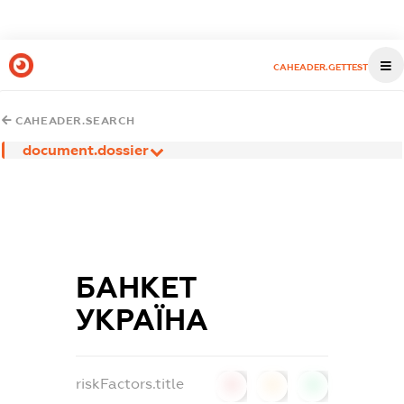
CAHEADER.GETTEST
CAHEADER.SEARCH
document.dossier
БАНКЕТ
УКРАЇНА
riskFactors.title
0
0
0