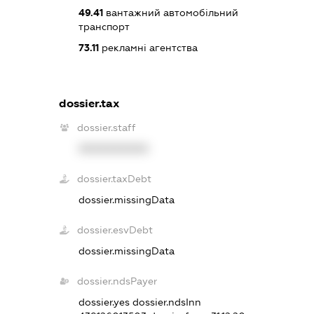
49.41
вантажний автомобільний
транспорт
73.11
рекламні агентства
dossier.tax
dossier.staff
XXXXXXXXXX
dossier.taxDebt
dossier.missingData
dossier.esvDebt
dossier.missingData
dossier.ndsPayer
dossier.yes
dossier.ndsInn