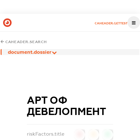
CAHEADER.GETTEST
CAHEADER.SEARCH
document.dossier
АРТ ОФ
ДЕВЕЛОПМЕНТ
riskFactors.title
0
0
0