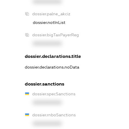
XXXXXXXXXX
dossier.palne_akciz
dossier.notInList
dossier.bigTaxPayerReg
XXXXXXXXXX
dossier.declarations.title
dossier.declarations.noData
dossier.sanctions
dossier.specSanctions
XXXXXXXXXX
dossier.rnboSanctions
XXXXXXXXXX