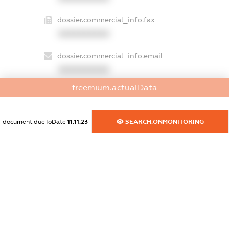
dossier.commercial_info.fax
XXXXXXXXXX
dossier.commercial_info.email
XXXXXXXXXX
freemium.actualData
dossier.commercial_info.website
XXXXXXXXXX
document.dueToDate
11.11.23
SEARCH.ONMONITORING
dossier.commercial_info.activity
XXXXXXXXXX
freemium.exampleText_1
freemium.exampleText_2
freemium.anonymousPerSearch2
FREEMIUM.DETAILS