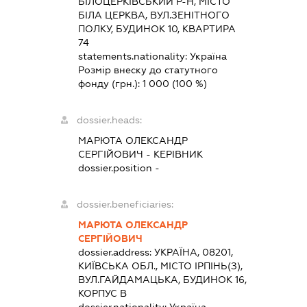
БІЛОЦЕРКІВСЬКИЙ Р-Н, МІСТО
БІЛА ЦЕРКВА, ВУЛ.ЗЕНІТНОГО
ПОЛКУ, БУДИНОК 10, КВАРТИРА
74
statements.nationality:
Україна
Розмір внеску до статутного
фонду (грн.):
1 000
(100 %)
dossier.heads:
МАРЮТА ОЛЕКСАНДР
СЕРГІЙОВИЧ
-
КЕРІВНИК
dossier.position -
dossier.beneficiaries:
МАРЮТА ОЛЕКСАНДР
СЕРГІЙОВИЧ
dossier.address:
УКРАЇНА, 08201,
КИЇВСЬКА ОБЛ., МІСТО ІРПІНЬ(З),
ВУЛ.ГАЙДАМАЦЬКА, БУДИНОК 16,
КОРПУС В
dossier.nationality:
Україна