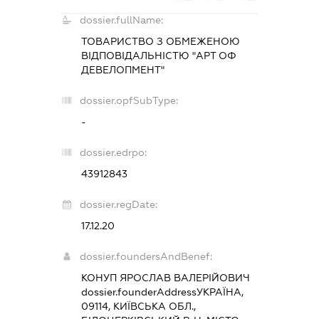
dossier.fullName:
ТОВАРИСТВО З ОБМЕЖЕНОЮ
ВІДПОВІДАЛЬНІСТЮ "АРТ ОФ
ДЕВЕЛОПМЕНТ"
dossier.opfSubType:
-
dossier.edrpo:
43912843
dossier.regDate:
17.12.20
dossier.foundersAndBenef:
КОНУП ЯРОСЛАВ ВАЛЕРІЙОВИЧ
dossier.founderAddress
УКРАЇНА,
09114, КИЇВСЬКА ОБЛ.,