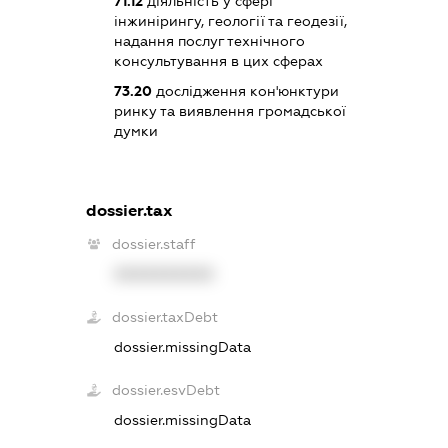
71.12
діяльність у сфері
інжинірингу, геології та геодезії,
надання послуг технічного
консультування в цих сферах
73.20
дослідження кон'юнктури
ринку та виявлення громадської
думки
dossier.tax
dossier.staff
XXXXXXXXXX
dossier.taxDebt
dossier.missingData
dossier.esvDebt
dossier.missingData