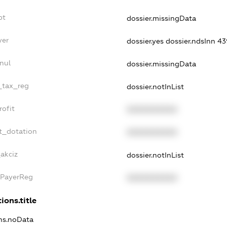
bt
dossier.missingData
yer
dossier.yes
dossier.ndsInn 
nul
dossier.missingData
e_tax_reg
dossier.notInList
rofit
XXXXXXXXXX
t_dotation
XXXXXXXXXX
akciz
dossier.notInList
xPayerReg
XXXXXXXXXX
ions.title
ons.noData