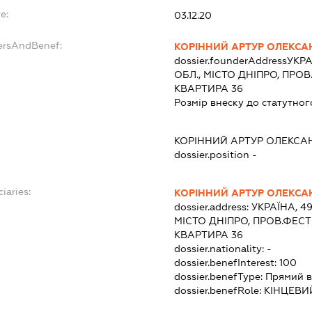
e:
03.12.20
ersAndBenef:
КОРІННИЙ АРТУР ОЛЕКС
dossier.founderAddress
УКРА
ОБЛ., МІСТО ДНІПРО, ПРО
КВАРТИРА 36
Розмір внеску до статутног
КОРІННИЙ АРТУР ОЛЕКС
dossier.position -
iaries:
КОРІННИЙ АРТУР ОЛЕКС
dossier.address:
УКРАЇНА, 4
МІСТО ДНІПРО, ПРОВ.ФЕС
КВАРТИРА 36
dossier.nationality:
-
dossier.benefInterest:
100
dossier.benefType:
Прямий в
dossier.benefRole:
КІНЦЕВИ