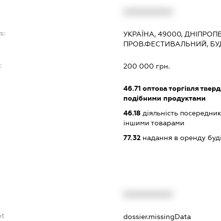
XXXXXXXXXX
s:
УКРАЇНА, 49000, ДНІПРОП
ПРОВ.ФЕСТИВАЛЬНИЙ, БУД
:
200 000 грн.
46.71
оптова торгівля тверд
подібними продуктами
46.18
діяльність посередникі
іншими товарами
77.32
надання в оренду буд
XXXXXXXXXX
bt
dossier.missingData