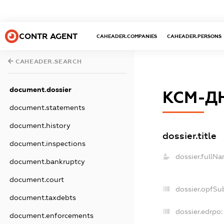
CONTR AGENT
CAHEADER.COMPANIES
CAHEADER.PERSONS
CAHEADER.SEARCH
document.dossier
КСМ-Д
document.statements
document.history
dossier.title
document.inspections
dossier.fullNa
document.bankruptcy
document.court
dossier.opfSu
document.taxdebts
dossier.edrpo:
document.enforcements