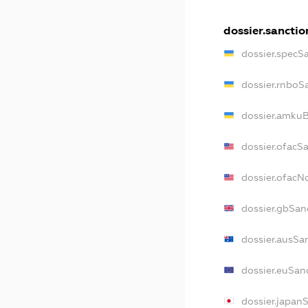
dossier.sanctio
dossier.specS
dossier.rnboS
dossier.amkuB
dossier.ofacS
dossier.ofac
dossier.gbSan
dossier.ausSa
dossier.euSan
dossier.japan