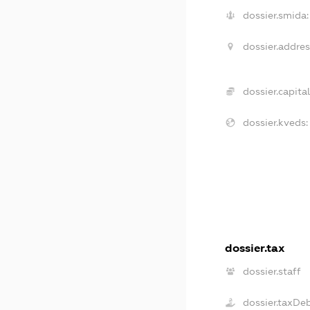
dossier.smida:
dossier.addres
dossier.capital
dossier.kveds:
dossier.tax
dossier.staff
dossier.taxDe