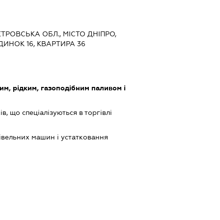
ЕТРОВСЬКА ОБЛ., МІСТО ДНІПРО,
ИНОК 16, КВАРТИРА 36
им, рідким, газоподібним паливом і
в, що спеціалізуються в торгівлі
івельних машин і устатковання