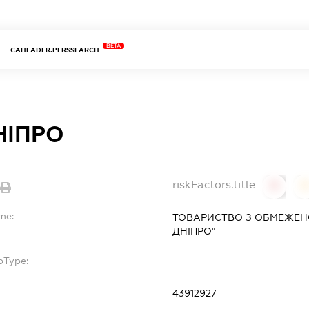
BETA
CAHEADER.PERSSEARCH
НІПРО
riskFactors.title
0
0
me:
ТОВАРИСТВО З ОБМЕЖЕН
ДНІПРО"
bType:
-
43912927