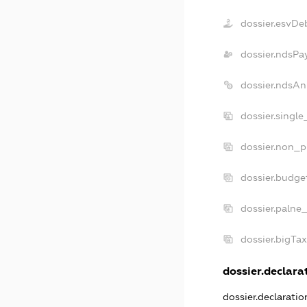
dossier.esvDe
dossier.ndsPa
dossier.ndsAn
dossier.singl
dossier.non_p
dossier.budge
dossier.palne_
dossier.bigTa
dossier.declarat
dossier.declarati