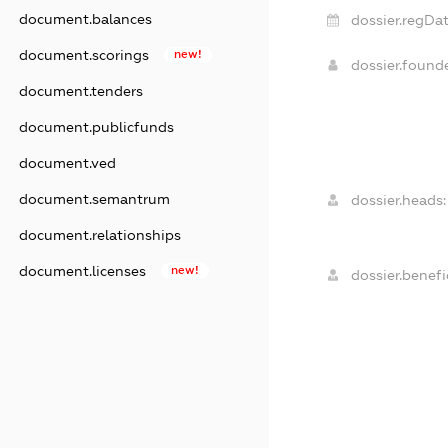
document.balances
dossier.regDat
document.scorings
new!
dossier.found
document.tenders
document.publicfunds
document.ved
document.semantrum
dossier.heads:
document.relationships
document.licenses
new!
dossier.benefic