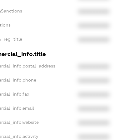
aSanctions
XXXXXXXXXX
tions
XXXXXXXXXX
n_reg_title
XXXXXXXXXX
rcial_info.title
rcial_info.postal_address
XXXXXXXXXX
rcial_info.phone
XXXXXXXXXX
rcial_info.fax
XXXXXXXXXX
rcial_info.email
XXXXXXXXXX
rcial_info.website
XXXXXXXXXX
cial_info.activity
XXXXXXXXXX