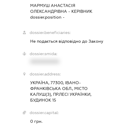
МАРМУШ АНАСТАСІЯ
ОЛЕКСАНДРІВНА
-
КЕРІВНИК
dossier.position -
dossier.beneficiaries:
Не подається відповідно до Закону
dossier.smida:
XXXXXXXXXX
dossier.address:
УКРАЇНА, 77300, ІВАНО-
ФРАНКІВСЬКА ОБЛ., МІСТО
КАЛУШ(З), ПР.ЛЕСІ УКРАЇНКИ,
БУДИНОК 15
dossier.capital:
0 грн.