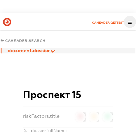
CAHEADER.GETTEST
CAHEADER.SEARCH
document.dossier
Проспект 15
riskFactors.title
0
0
0
dossier.fullName: