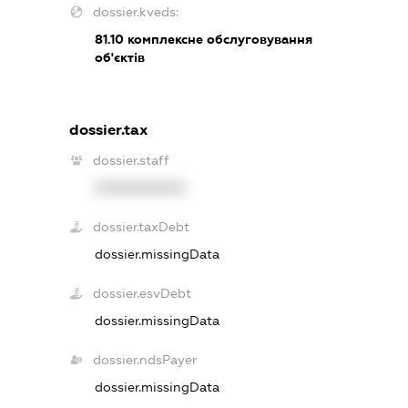
dossier.kveds:
81.10
комплексне обслуговування
об'єктів
dossier.tax
dossier.staff
XXXXXXXXXX
dossier.taxDebt
dossier.missingData
dossier.esvDebt
dossier.missingData
dossier.ndsPayer
dossier.missingData