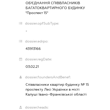
ОБ'ЄДНАННЯ СПІВВЛАСНИКІВ
БАГАТОКВАРТИРНОГО БУДИНКУ
"Проспект 15"
dossier.opfSubType:
-
dossier.edrpo:
43913166
dossier.regDate:
03.02.21
dossier.foundersAndBenef:
Співвласники квартир будинку № 15
проспекту Лесі Українки в місті
Калуші Івано-Франківської області
dossier.heads: