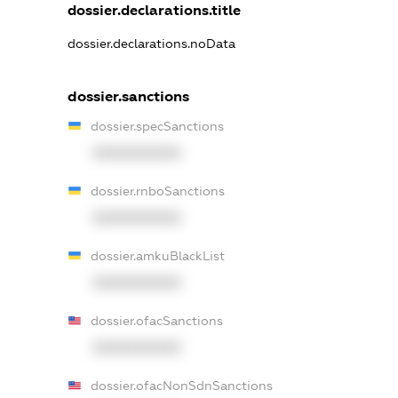
dossier.declarations.title
dossier.declarations.noData
dossier.sanctions
dossier.specSanctions
XXXXXXXXXX
dossier.rnboSanctions
XXXXXXXXXX
dossier.amkuBlackList
XXXXXXXXXX
dossier.ofacSanctions
XXXXXXXXXX
dossier.ofacNonSdnSanctions