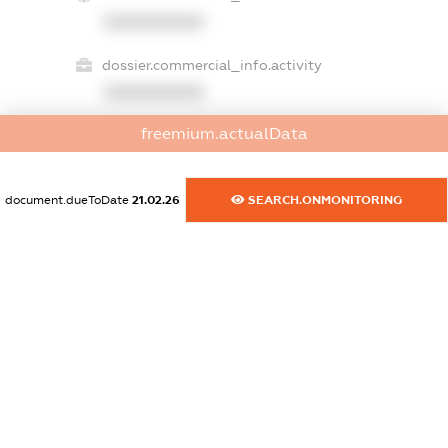
XXXXXXXXXX
dossier.commercial_info.activity
XXXXXXXXXX
freemium.actualData
freemium.exampleText_1
freemium.exampleText_2
document.dueToDate
21.02.26
SEARCH.ONMONITORING
freemium.anonymousPerSearch2
FREEMIUM.DETAILS
FREEMIUM.REGISTER