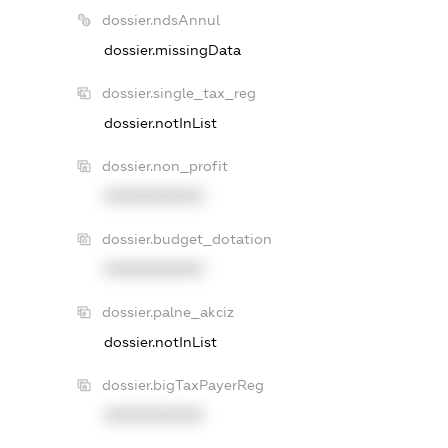
dossier.ndsAnnul
dossier.missingData
dossier.single_tax_reg
dossier.notInList
dossier.non_profit
XXXXXXXXXX
dossier.budget_dotation
XXXXXXXXXX
dossier.palne_akciz
dossier.notInList
dossier.bigTaxPayerReg
XXXXXXXXXX