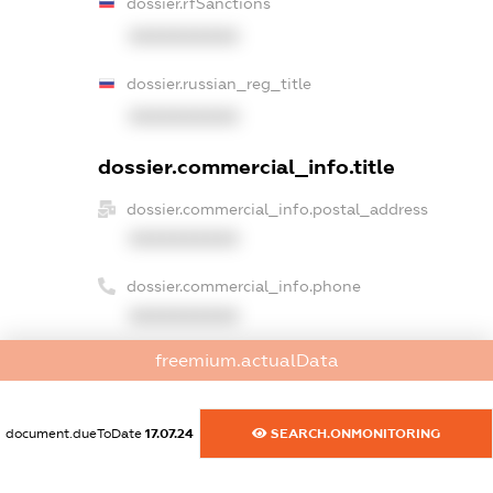
dossier.rfSanctions
XXXXXXXXXX
dossier.russian_reg_title
XXXXXXXXXX
dossier.commercial_info.title
dossier.commercial_info.postal_address
XXXXXXXXXX
dossier.commercial_info.phone
XXXXXXXXXX
freemium.actualData
dossier.commercial_info.fax
XXXXXXXXXX
document.dueToDate
17.07.24
SEARCH.ONMONITORING
dossier.commercial_info.email
XXXXXXXXXX