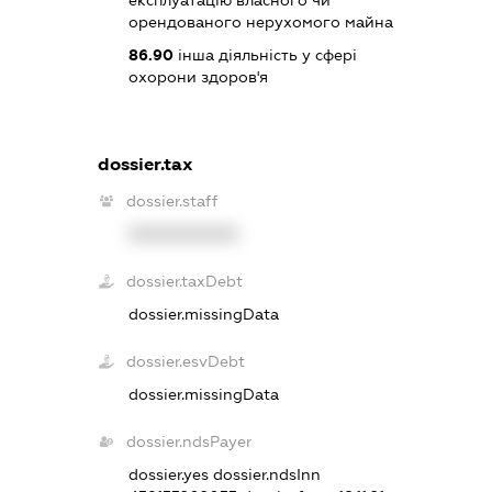
орендованого нерухомого майна
86.90
інша діяльність у сфері
охорони здоров'я
dossier.tax
dossier.staff
XXXXXXXXXX
dossier.taxDebt
dossier.missingData
dossier.esvDebt
dossier.missingData
dossier.ndsPayer
dossier.yes
dossier.ndsInn