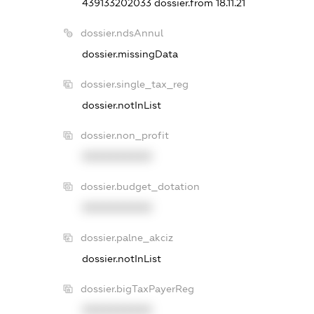
439133202033
dossier.from 18.11.21
dossier.ndsAnnul
dossier.missingData
dossier.single_tax_reg
dossier.notInList
dossier.non_profit
XXXXXXXXXX
dossier.budget_dotation
XXXXXXXXXX
dossier.palne_akciz
dossier.notInList
dossier.bigTaxPayerReg
XXXXXXXXXX