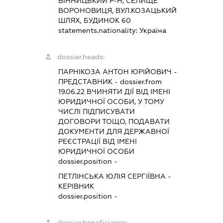
ВІННИЦЬКИЙ Р-Н, СЕЛИЩЕ
ВОРОНОВИЦЯ, ВУЛ.КОЗАЦЬКИЙ
ШЛЯХ, БУДИНОК 60
statements.nationality:
Україна
dossier.heads:
ПАРНІКОЗА АНТОН ЮРІЙОВИЧ
-
ПРЕДСТАВНИК
- dossier.from
19.06.22
ВЧИНЯТИ ДІЇ ВІД ІМЕНІ
ЮРИДИЧНОЇ ОСОБИ, У ТОМУ
ЧИСЛІ ПІДПИСУВАТИ
ДОГОВОРИ ТОЩО, ПОДАВАТИ
ДОКУМЕНТИ ДЛЯ ДЕРЖАВНОЇ
РЕЄСТРАЦІЇ ВІД ІМЕНІ
ЮРИДИЧНОЇ ОСОБИ
dossier.position -
ПЕТЛІНСЬКА ЮЛІЯ СЕРГІЇВНА
-
КЕРІВНИК
dossier.position -
dossier.beneficiaries: