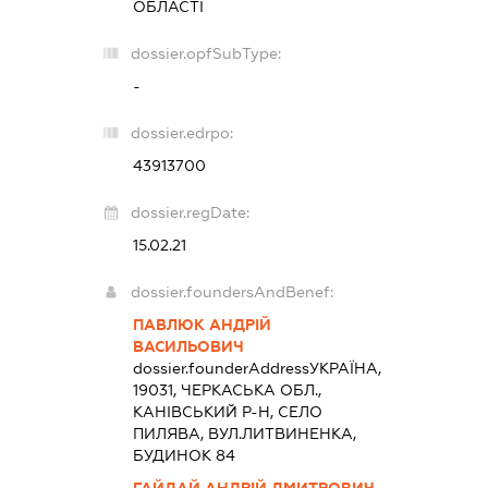
ОБЛАСТІ
dossier.opfSubType:
-
dossier.edrpo:
43913700
dossier.regDate:
15.02.21
dossier.foundersAndBenef:
ПАВЛЮК АНДРІЙ
ВАСИЛЬОВИЧ
dossier.founderAddress
УКРАЇНА,
19031, ЧЕРКАСЬКА ОБЛ.,
КАНІВСЬКИЙ Р-Н, СЕЛО
ПИЛЯВА, ВУЛ.ЛИТВИНЕНКА,
БУДИНОК 84
ГАЙДАЙ АНДРІЙ ДМИТРОВИЧ