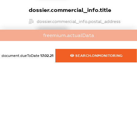
dossier.commercial_info.title
dossier.commercial_info.postal_address
XXXXXXXXXX
freemium.actualData
dossier.commercial_info.phone
XXXXXXXXXX
document.dueToDate
17.02.21
SEARCH.ONMONITORING
dossier.commercial_info.fax
XXXXXXXXXX
dossier.commercial_info.email
XXXXXXXXXX
dossier.commercial_info.website
XXXXXXXXXX
dossier.commercial_info.activity
XXXXXXXXXX