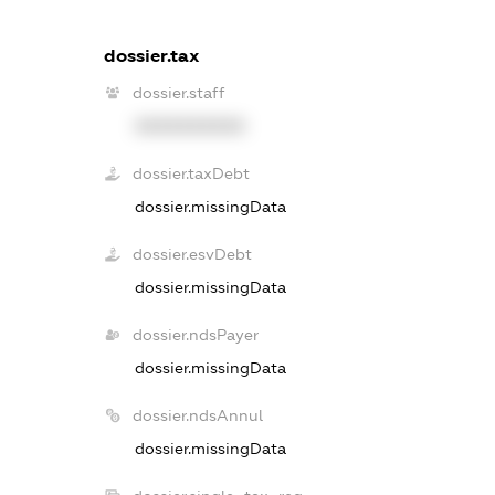
dossier.tax
dossier.staff
XXXXXXXXXX
dossier.taxDebt
dossier.missingData
dossier.esvDebt
dossier.missingData
dossier.ndsPayer
dossier.missingData
dossier.ndsAnnul
dossier.missingData