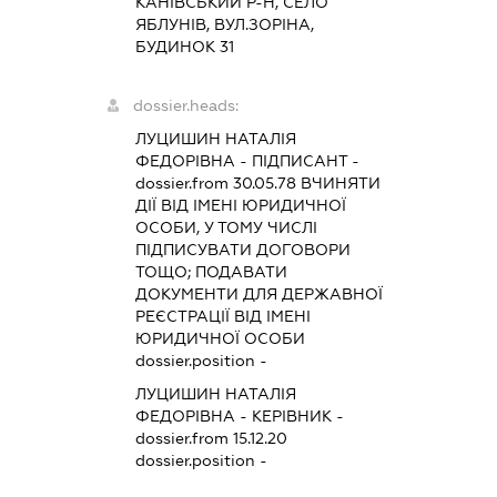
КАНІВСЬКИЙ Р-Н, СЕЛО
ЯБЛУНІВ, ВУЛ.ЗОРІНА,
БУДИНОК 31
dossier.heads:
ЛУЦИШИН НАТАЛІЯ
ФЕДОРІВНА
-
ПІДПИСАНТ
-
dossier.from 30.05.78
ВЧИНЯТИ
ДІЇ ВІД ІМЕНІ ЮРИДИЧНОЇ
ОСОБИ, У ТОМУ ЧИСЛІ
ПІДПИСУВАТИ ДОГОВОРИ
ТОЩО; ПОДАВАТИ
ДОКУМЕНТИ ДЛЯ ДЕРЖАВНОЇ
РЕЄСТРАЦІЇ ВІД ІМЕНІ
ЮРИДИЧНОЇ ОСОБИ
dossier.position -
ЛУЦИШИН НАТАЛІЯ
ФЕДОРІВНА
-
КЕРІВНИК
-
dossier.from 15.12.20
dossier.position -