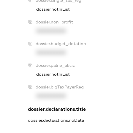
dossier.single_tax_reg
dossier.notInList
dossier.non_profit
XXXXXXXXXX
dossier.budget_dotation
XXXXXXXXXX
dossier.palne_akciz
dossier.notInList
dossier.bigTaxPayerReg
XXXXXXXXXX
dossier.declarations.title
dossier.declarations.noData