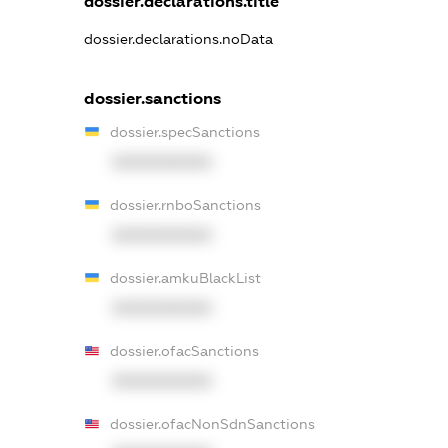
dossier.declarations.title
dossier.declarations.noData
dossier.sanctions
dossier.specSanctions
XXXXXXXXXX
dossier.rnboSanctions
XXXXXXXXXX
dossier.amkuBlackList
XXXXXXXXXX
dossier.ofacSanctions
XXXXXXXXXX
dossier.ofacNonSdnSanctions