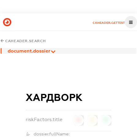
CAHEADER.GETTEST
CAHEADER.SEARCH
document.dossier
ХАРДВОРК
riskFactors.title
0
0
0
dossier.fullName: