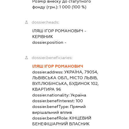
Розмір внеску до статутного
фонду (грн.):
1 000
(100 %)
dossier.heads:
ІЛЯШ ІГОР РОМАНОВИЧ
-
КЕРІВНИК
dossier.position -
dossier.beneficiaries:
ІЛЯШ ІГОР РОМАНОВИЧ
dossier.address:
УКРАЇНА, 79054,
ЛЬВІВСЬКА ОБЛ., МІСТО ЛЬВІВ,
ВУЛ.ЛЮБІНСЬКА, БУДИНОК 102,
КВАРТИРА 96
dossier.nationality:
Україна
dossier.benefInterest:
100
dossier.benefType:
Прямий
вирішальний вплив
dossier.benefRole:
КІНЦЕВИЙ
БЕНЕФІЦІАРНИЙ ВЛАСНИК