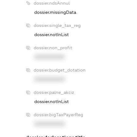
dossier.ndsAnnul
dossier.missingData
dossier.single_tax_reg
dossier.notInList
dossier.non_profit
XXXXXXXXXX
dossier.budget_dotation
XXXXXXXXXX
dossier.palne_akciz
dossier.notInList
dossier.bigTaxPayerReg
XXXXXXXXXX