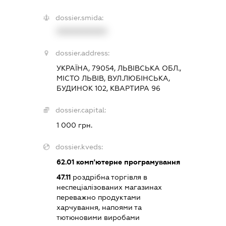
dossier.smida:
XXXXXXXXXX
dossier.address:
УКРАЇНА, 79054, ЛЬВІВСЬКА ОБЛ.,
МІСТО ЛЬВІВ, ВУЛ.ЛЮБІНСЬКА,
БУДИНОК 102, КВАРТИРА 96
dossier.capital:
1 000 грн.
dossier.kveds:
62.01
комп'ютерне програмування
47.11
роздрібна торгівля в
неспеціалізованих магазинах
переважно продуктами
харчування, напоями та
тютюновими виробами