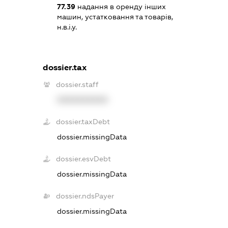
77.39
надання в оренду інших
машин, устатковання та товарів,
н.в.і.у.
dossier.tax
dossier.staff
XXXXXXXXXX
dossier.taxDebt
dossier.missingData
dossier.esvDebt
dossier.missingData
dossier.ndsPayer
dossier.missingData