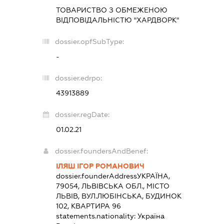
ТОВАРИСТВО З ОБМЕЖЕНОЮ
ВІДПОВІДАЛЬНІСТЮ "ХАРДВОРК"
dossier.opfSubType:
-
dossier.edrpo:
43913889
dossier.regDate:
01.02.21
dossier.foundersAndBenef:
ІЛЯШ ІГОР РОМАНОВИЧ
dossier.founderAddress
УКРАЇНА,
79054, ЛЬВІВСЬКА ОБЛ., МІСТО
ЛЬВІВ, ВУЛ.ЛЮБІНСЬКА, БУДИНОК
102, КВАРТИРА 96
statements.nationality:
Україна