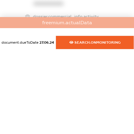
XXXXXXXXXX
dossier.commercial_info.activity
freemium.actualData
XXXXXXXXXX
document.dueToDate
27.06.24
SEARCH.ONMONITORING
freemium.exampleText_1
freemium.exampleText_2
freemium.anonymousPerSearch2
FREEMIUM.DETAILS
FREEMIUM.REGISTER