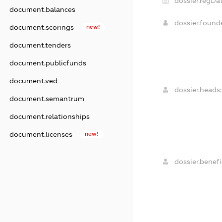
dossier.regDat
document.balances
dossier.foun
document.scorings
new!
document.tenders
document.publicfunds
document.ved
dossier.heads:
document.semantrum
document.relationships
document.licenses
new!
dossier.benefic