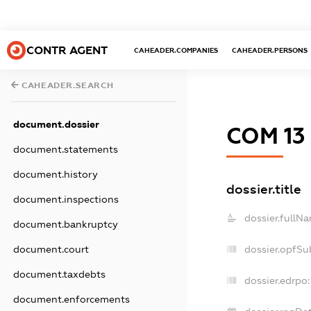
CONTR AGENT
CAHEADER.COMPANIES
CAHEADER.PERSONS
CAHEADER.SEARCH
document.dossier
СОМ 13
document.statements
document.history
dossier.title
document.inspections
dossier.fullN
document.bankruptcy
dossier.opfSu
document.court
document.taxdebts
dossier.edrpo:
document.enforcements