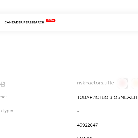
BETA
CAHEADER.PERSSEARCH
riskFactors.title
0
ame:
ТОВАРИСТВО З ОБМЕЖЕНО
bType:
-
43922647