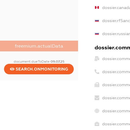
dossier.canad
dossier.rfSan
dossier.russia
freemium.actualData
dossier.comme
dossier.comme
document.dueToDate
09.07.25
SEARCH.ONMONITORING
dossier.comme
dossier.comme
dossier.comme
dossier.comme
dossier.commer