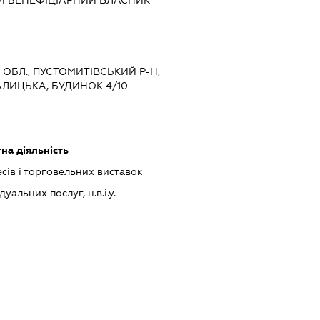
А ОБЛ., ПУСТОМИТІВСЬКИЙ Р-Н,
ГАЛИЦЬКА, БУДИНОК 4/10
на діяльність
сів і торговельних виставок
альних послуг, н.в.і.у.