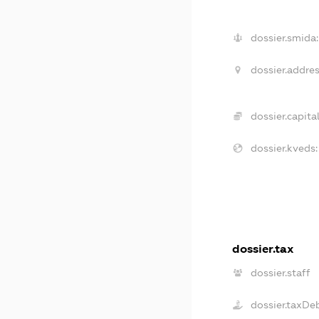
dossier.smida:
dossier.addres
dossier.capital
dossier.kveds:
dossier.tax
dossier.staff
dossier.taxDe