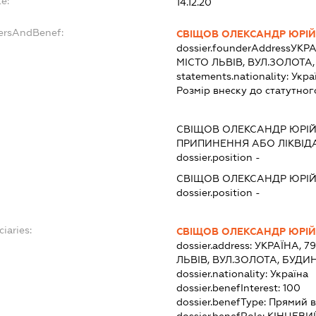
e:
14.12.20
dersAndBenef:
СВІЩОВ ОЛЕКСАНДР ЮРІ
dossier.founderAddress
УКРА
МІСТО ЛЬВІВ, ВУЛ.ЗОЛОТА
statements.nationality:
Укра
Розмір внеску до статутног
СВІЩОВ ОЛЕКСАНДР ЮРІ
ПРИПИНЕННЯ АБО ЛІКВІД
dossier.position -
СВІЩОВ ОЛЕКСАНДР ЮРІ
dossier.position -
iaries:
СВІЩОВ ОЛЕКСАНДР ЮРІ
dossier.address:
УКРАЇНА, 7
ЛЬВІВ, ВУЛ.ЗОЛОТА, БУДИ
dossier.nationality:
Україна
dossier.benefInterest:
100
dossier.benefType:
Прямий в
dossier.benefRole:
КІНЦЕВИ