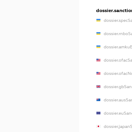
dossier.sanctio
dossier.specS
dossier.rnboS
dossier.amkuB
dossier.ofacS
dossier.ofac
dossier.gbSan
dossier.ausSa
dossier.euSan
dossier.japan