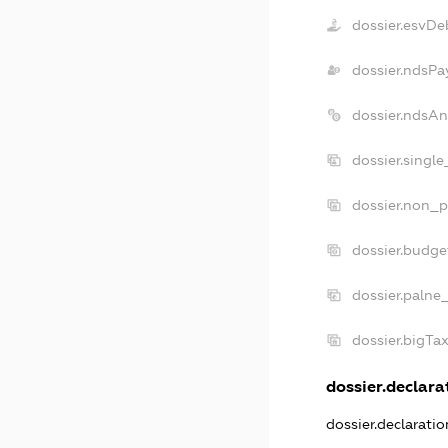
dossier.esvDe
dossier.ndsPa
dossier.ndsAn
dossier.singl
dossier.non_p
dossier.budge
dossier.palne
dossier.bigTa
dossier.declarat
dossier.declarati