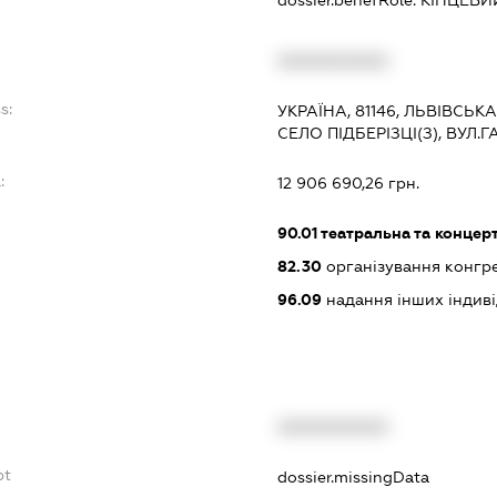
XXXXXXXXXX
s:
УКРАЇНА, 81146, ЛЬВІВСЬК
СЕЛО ПІДБЕРІЗЦІ(З), ВУЛ.
:
12 906 690,26 грн.
90.01
театральна та концерт
82.30
організування конгре
96.09
надання інших індивіду
XXXXXXXXXX
bt
dossier.missingData