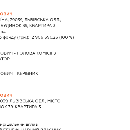
ЙОВИЧ
ЇНА, 79039, ЛЬВІВСЬКА ОБЛ.,
, БУДИНОК 39, КВАРТИРА 3
їна
о фонду (грн.):
12 906 690,26
(100 %)
ЙОВИЧ
-
ГОЛОВА КОМІСІЇ З
АТОР
ЙОВИЧ
-
КЕРІВНИК
ЙОВИЧ
9039, ЛЬВІВСЬКА ОБЛ., МІСТО
НОК 39, КВАРТИРА 3
ирішальний вплив
Й БЕНЕФІЦІАРНИЙ ВЛАСНИК