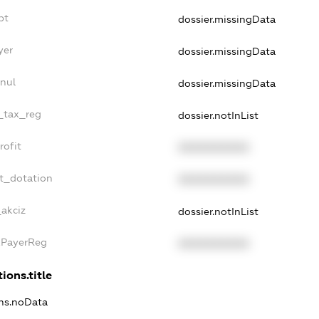
bt
dossier.missingData
yer
dossier.missingData
nul
dossier.missingData
e_tax_reg
dossier.notInList
rofit
XXXXXXXXXX
t_dotation
XXXXXXXXXX
_akciz
dossier.notInList
xPayerReg
XXXXXXXXXX
ions.title
ons.noData