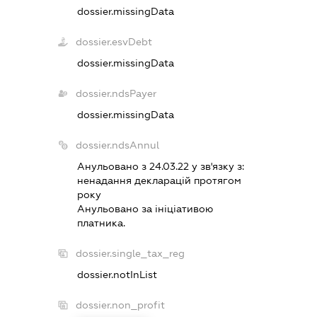
dossier.missingData
dossier.esvDebt
dossier.missingData
dossier.ndsPayer
dossier.missingData
dossier.ndsAnnul
Анульовано з 24.03.22 у зв'язку з:
ненадання декларацiй протягом
року
Анульовано за iнiцiативою
платника.
dossier.single_tax_reg
dossier.notInList
dossier.non_profit