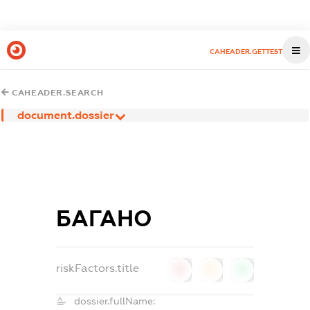
CAHEADER.GETTEST
CAHEADER.SEARCH
document.dossier
БАГАНО
riskFactors.title
0
0
0
dossier.fullName: