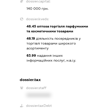
dossier.capital:
140 000 грн.
dossier.kveds:
46.45
оптова торгівля парфумними
та косметичними товарами
46.19
діяльність посередників у
торгівлі товарами широкого
асортименту
63.99
надання інших
інформаційних послуг, н.в.і.у.
dossier.tax
dossier.staff
XXXXXXXXXX
dossier.taxDebt