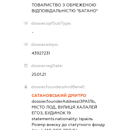
ТОВАРИСТВО З ОБМЕЖЕНОЮ
ВІДПОВІДАЛЬНІСТЮ "БАГАНО"
dossier.opfSubType:
-
dossier.edrpo:
43927231
dossier.regDate:
25.01.21
dossier.foundersAndBenef:
САТАНОВСЬКИЙ ДМИТРО
dossier.founderAddress
ІЗРАЇЛЬ,
МІСТО ЛОД, ВУЛИЦЯ ХАЛАЛЕЙ
ЕГОЗ, БУДИНОК 19
statements.nationality:
Ізраїль
Розмір внеску до статутного фонду