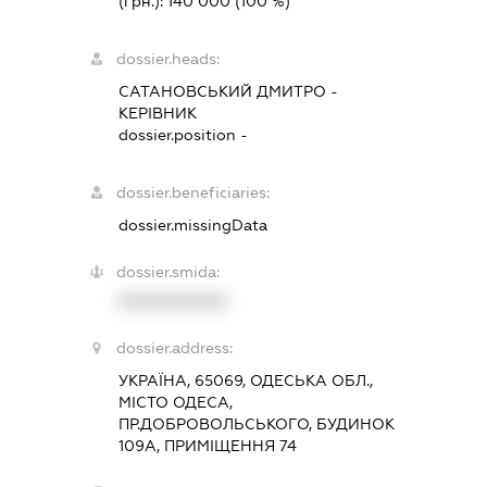
(грн.):
140 000
(100 %)
dossier.heads:
САТАНОВСЬКИЙ ДМИТРО
-
КЕРІВНИК
dossier.position -
dossier.beneficiaries:
dossier.missingData
dossier.smida:
XXXXXXXXXX
dossier.address:
УКРАЇНА, 65069, ОДЕСЬКА ОБЛ.,
МІСТО ОДЕСА,
ПР.ДОБРОВОЛЬСЬКОГО, БУДИНОК
109А, ПРИМІЩЕННЯ 74