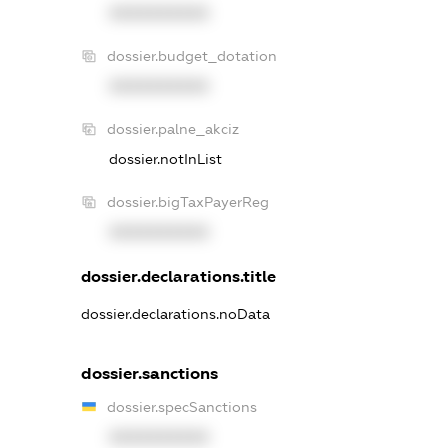
XXXXXXXXXX
dossier.budget_dotation
XXXXXXXXXX
dossier.palne_akciz
dossier.notInList
dossier.bigTaxPayerReg
XXXXXXXXXX
dossier.declarations.title
dossier.declarations.noData
dossier.sanctions
dossier.specSanctions
XXXXXXXXXX