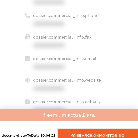
XXXXXXXXXX
dossier.commercial_info.phone
XXXXXXXXXX
dossier.commercial_info.fax
XXXXXXXXXX
dossier.commercial_info.email
XXXXXXXXXX
dossier.commercial_info.website
XXXXXXXXXX
dossier.commercial_info.activity
XXXXXXXXXX
freemium.actualData
document.dueToDate
10.06.25
SEARCH.ONMONITORING
freemium.exampleText_1