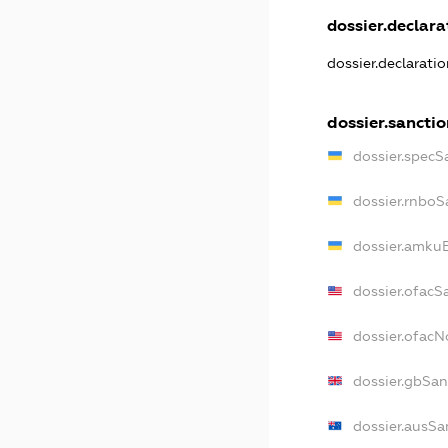
dossier.declarat
dossier.declarati
dossier.sanctio
dossier.specS
dossier.rnboS
dossier.amkuB
dossier.ofacS
dossier.ofac
dossier.gbSan
dossier.ausSa