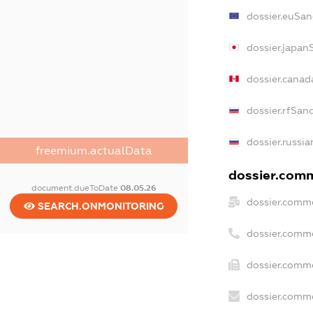
dossier.euSan
dossier.japan
dossier.canad
dossier.rfSan
dossier.russia
freemium.actualData
dossier.comm
document.dueToDate
08.05.26
dossier.comme
SEARCH.ONMONITORING
dossier.comm
dossier.comme
dossier.comme