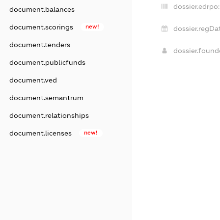
dossier.edrpo:
document.balances
document.scorings
new!
dossier.regDa
document.tenders
dossier.foun
document.publicfunds
document.ved
document.semantrum
document.relationships
document.licenses
new!