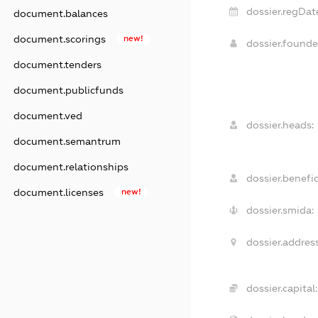
dossier.regDat
document.balances
document.scorings
new!
dossier.found
document.tenders
document.publicfunds
document.ved
dossier.heads:
document.semantrum
document.relationships
dossier.benefic
document.licenses
new!
dossier.smida:
dossier.address
dossier.capital: