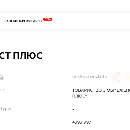
BETA
CAHEADER.PERSSEARCH
СТ ПЛЮС
riskFactors.title
0
0
me:
ТОВАРИСТВО З ОБМЕЖЕНО
ПЛЮС"
bType:
-
43931997