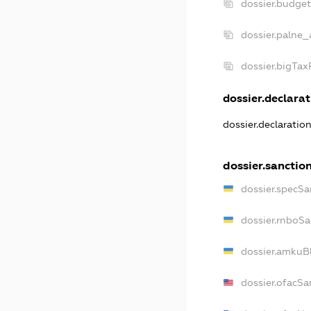
dossier.budge
dossier.palne_
dossier.bigTa
dossier.declarat
dossier.declaratio
dossier.sanctio
dossier.specSa
dossier.rnboSa
dossier.amkuBl
dossier.ofacSa