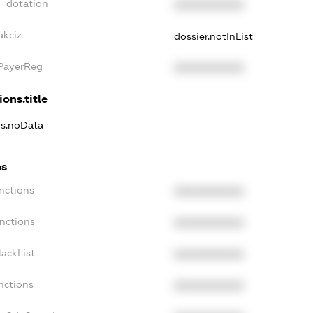
t_dotation
XXXXXXXXXX
akciz
dossier.notInList
xPayerReg
XXXXXXXXXX
ions.title
ns.noData
ns
nctions
XXXXXXXXXX
nctions
XXXXXXXXXX
ackList
XXXXXXXXXX
nctions
XXXXXXXXXX