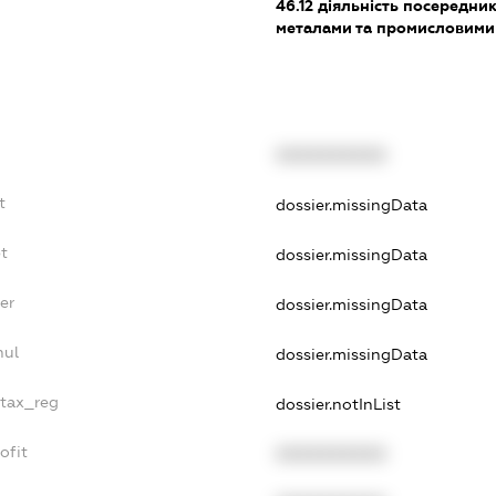
46.12
діяльність посередникі
металами та промисловими
XXXXXXXXXX
t
dossier.missingData
t
dossier.missingData
er
dossier.missingData
nul
dossier.missingData
_tax_reg
dossier.notInList
ofit
XXXXXXXXXX