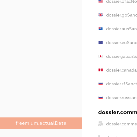
dossier.ofacN
dossier.gbSanc
dossier.ausSan
dossier.euSanc
dossier.japanS
dossier.canad
dossier.rfSanc
dossier.russian
dossier.comme
freemium.actualData
dossier.commer