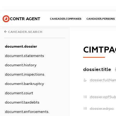
CONTR AGENT
CAHEADER.COMPANIES
CAHEADER.PERSONS
CAHEADER.SEARCH
document.dossier
СІМТРА
document.statements
document.history
dossier.title
document.inspections
dossier.fullNa
document.bankruptcy
document.court
dossier.opfSu
document.taxdebts
dossier.edrpo:
document.enforcements