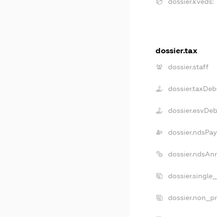
dossier.kveds:
dossier.tax
dossier.staff
dossier.taxDeb
dossier.esvDeb
dossier.ndsPay
dossier.ndsAn
dossier.single
dossier.non_pr