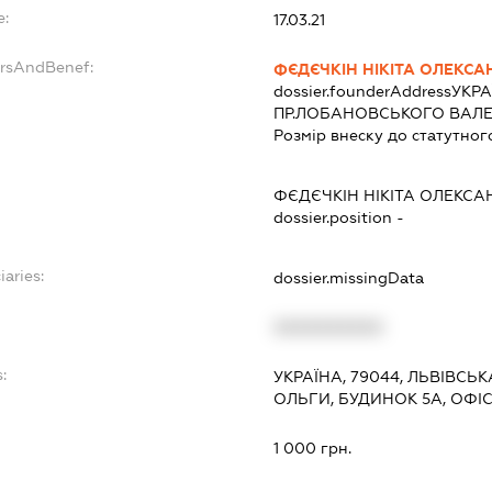
e:
17.03.21
ersAndBenef:
ФЄДЄЧКІН НІКІТА ОЛЕКС
dossier.founderAddress
УКРА
ПР.ЛОБАНОВСЬКОГО ВАЛЕР
Розмір внеску до статутног
ФЄДЄЧКІН НІКІТА ОЛЕКС
dossier.position -
iaries:
dossier.missingData
XXXXXXXXXX
:
УКРАЇНА, 79044, ЛЬВІВСЬК
ОЛЬГИ, БУДИНОК 5А, ОФІС
1 000 грн.