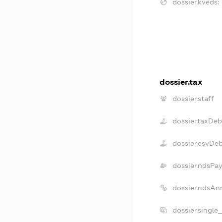
dossier.kveds:
dossier.tax
dossier.staff
dossier.taxDeb
dossier.esvDe
dossier.ndsPay
dossier.ndsAn
dossier.single