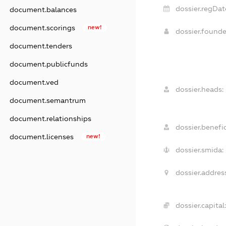
dossier.regDat
document.balances
document.scorings
new!
dossier.found
document.tenders
document.publicfunds
document.ved
dossier.heads:
document.semantrum
document.relationships
dossier.benefic
document.licenses
new!
dossier.smida:
dossier.address
dossier.capital: