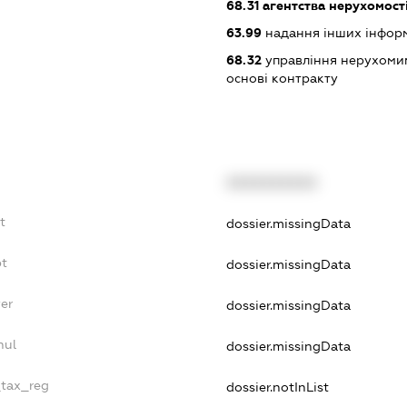
68.31
агентства нерухомост
63.99
надання інших інформац
68.32
управління нерухоми
основі контракту
XXXXXXXXXX
t
dossier.missingData
bt
dossier.missingData
er
dossier.missingData
nul
dossier.missingData
_tax_reg
dossier.notInList