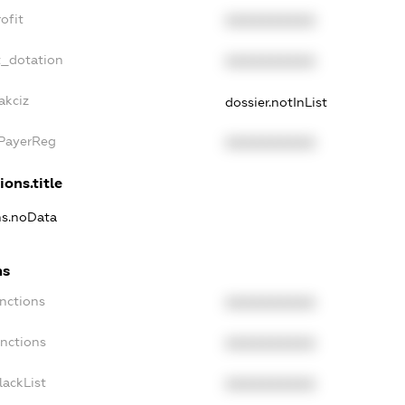
ofit
XXXXXXXXXX
t_dotation
XXXXXXXXXX
akciz
dossier.notInList
xPayerReg
XXXXXXXXXX
ions.title
ns.noData
ns
nctions
XXXXXXXXXX
anctions
XXXXXXXXXX
lackList
XXXXXXXXXX