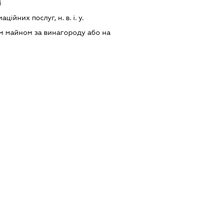
і
ійних послуг, н. в. і. у.
м майном за винагороду або на