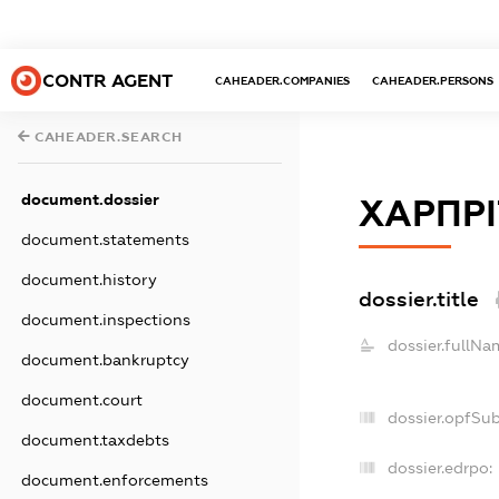
CONTR AGENT
CAHEADER.COMPANIES
CAHEADER.PERSONS
CAHEADER.SEARCH
document.dossier
ХАРПРІ
document.statements
document.history
dossier.title
document.inspections
dossier.fullNa
document.bankruptcy
document.court
dossier.opfSu
document.taxdebts
dossier.edrpo:
document.enforcements