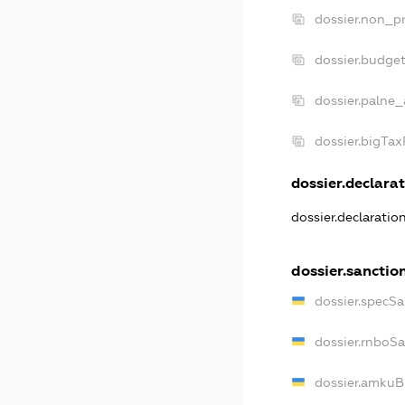
dossier.non_pr
dossier.budge
dossier.palne_
dossier.bigTa
dossier.declarat
dossier.declaratio
dossier.sanctio
dossier.specSa
dossier.rnboS
dossier.amkuB