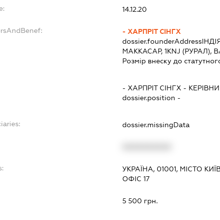
e:
14.12.20
ersAndBenef:
- ХАРПРІТ СІНГХ
dossier.founderAddress
ІНДІ
МАККАСАР, 1KNJ (РУРАЛ), 
Розмір внеску до статутног
- ХАРПРІТ СІНГХ
-
КЕРІВНИ
dossier.position -
iaries:
dossier.missingData
XXXXXXXXXX
:
УКРАЇНА, 01001, МІСТО КИ
ОФІС 17
5 500 грн.