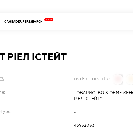
BETA
CAHEADER.PERSSEARCH
Т РІЕЛ ІСТЕЙТ
riskFactors.title
0
0
me:
ТОВАРИСТВО З ОБМЕЖЕНО
РІЕЛ ІСТЕЙТ"
bType:
-
43932063