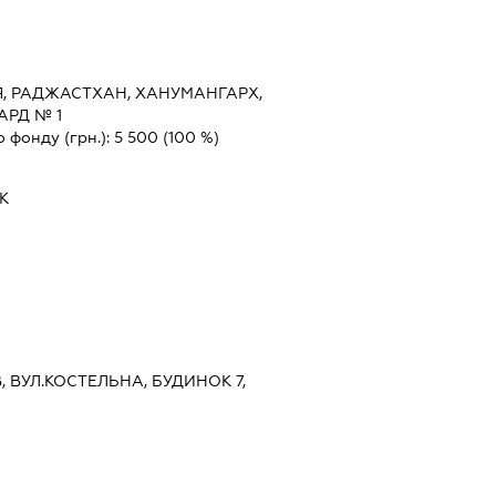
Я, РАДЖАСТХАН, ХАНУМАНГАРХ,
ВАРД № 1
о фонду (грн.):
5 500
(100 %)
К
ЇВ, ВУЛ.КОСТЕЛЬНА, БУДИНОК 7,