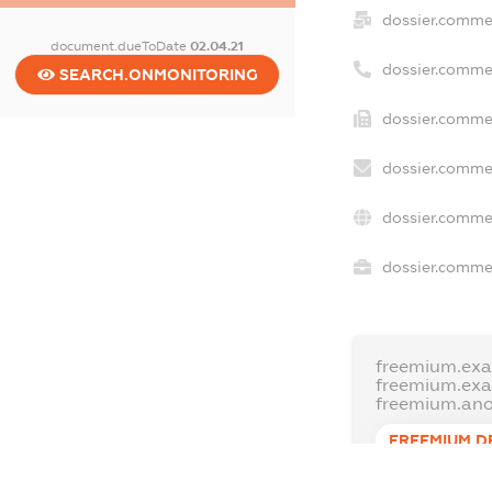
dossier.comme
document.dueToDate
02.04.21
dossier.comme
SEARCH.ONMONITORING
dossier.commer
dossier.commer
dossier.commer
dossier.commer
freemium.exa
freemium.ex
freemium.an
FREEMIUM.D