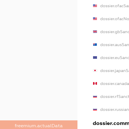
dossier.ofacSa
dossier.ofacN
dossier.gbSan
dossier.ausSan
dossier.euSanc
dossier.japanS
dossier.canad
dossier.rfSanc
dossier.russia
dossier.comme
freemium.actualData