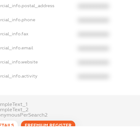
rcial_info.postal_address
XXXXXXXXXX
rcial_info.phone
XXXXXXXXXX
cial_info.fax
XXXXXXXXXX
cial_info.email
XXXXXXXXXX
cial_info.website
XXXXXXXXXX
cial_info.activity
XXXXXXXXXX
mpleText_1
ampleText_2
onymousPerSearch2
ETAILS
FREEMIUM.REGISTER