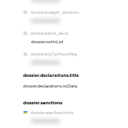
XXXXXXXXXX
dossier.budget_dotation
XXXXXXXXXX
dossier.palne_akciz
dossier.notInList
dossier.bigTaxPayerReg
XXXXXXXXXX
dossier.declarations.title
dossier.declarations.noData
dossier.sanctions
dossier.specSanctions
XXXXXXXXXX