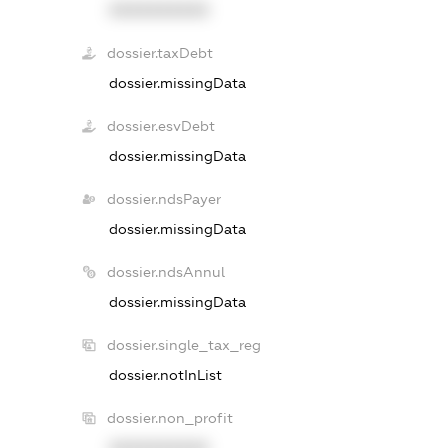
XXXXXXXXXX
dossier.taxDebt
dossier.missingData
dossier.esvDebt
dossier.missingData
dossier.ndsPayer
dossier.missingData
dossier.ndsAnnul
dossier.missingData
dossier.single_tax_reg
dossier.notInList
dossier.non_profit