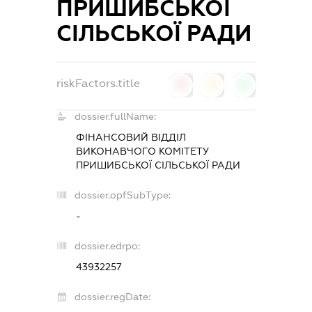
ПРИШИБСЬКОЇ
СІЛЬСЬКОЇ РАДИ
riskFactors.title
0
0
0
dossier.fullName:
ФІНАНСОВИЙ ВІДДІЛ
ВИКОНАВЧОГО КОМІТЕТУ
ПРИШИБСЬКОЇ СІЛЬСЬКОЇ РАДИ
dossier.opfSubType:
-
dossier.edrpo:
43932257
dossier.regDate: