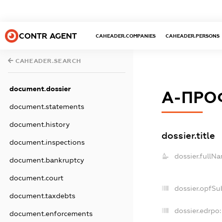
CONTR AGENT
CAHEADER.COMPANIES
CAHEADER.PERSONS
CAHEADER.SEARCH
document.dossier
А-ПРО
document.statements
document.history
dossier.title
document.inspections
dossier.fullN
document.bankruptcy
document.court
dossier.opfSu
document.taxdebts
dossier.edrpo:
document.enforcements