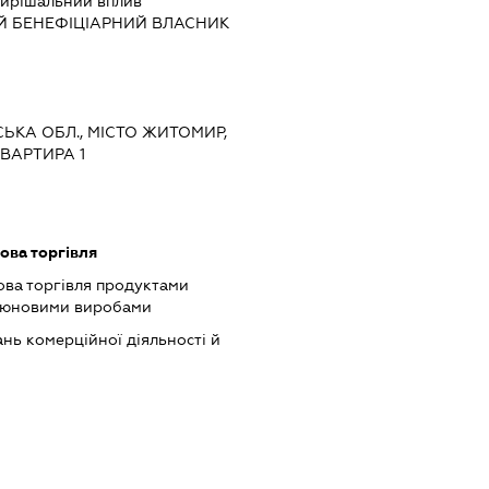
ирішальний вплив
Й БЕНЕФІЦІАРНИЙ ВЛАСНИК
СЬКА ОБЛ., МІСТО ЖИТОМИР,
КВАРТИРА 1
ова торгівля
ова торгівля продуктами
ютюновими виробами
нь комерційної діяльності й