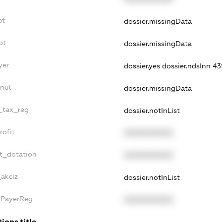
bt
dossier.missingData
bt
dossier.missingData
yer
dossier.yes
dossier.ndsInn 
nnul
dossier.missingData
e_tax_reg
dossier.notInList
rofit
XXXXXXXXXX
et_dotation
XXXXXXXXXX
_akciz
dossier.notInList
axPayerReg
XXXXXXXXXX
ions.title