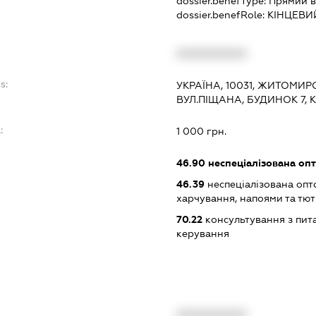
dossier.benefType:
Прямий в
dossier.benefRole:
КІНЦЕВИ
XXXXXXXXXX
s:
УКРАЇНА, 10031, ЖИТОМИР
ВУЛ.ПІЩАНА, БУДИНОК 7, 
:
1 000 грн.
46.90
неспеціалізована опт
46.39
неспеціалізована опт
харчування, напоями та т
70.22
консультування з пита
керування
XXXXXXXXXX