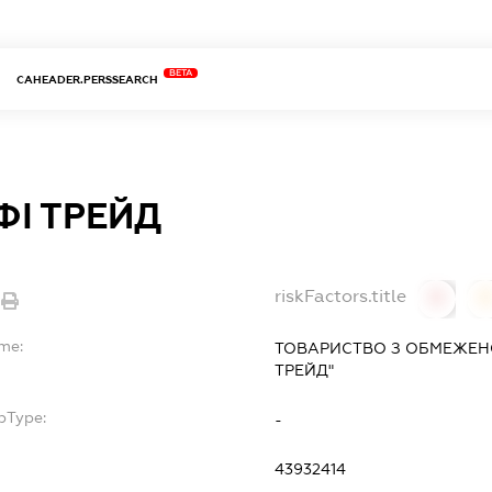
BETA
CAHEADER.PERSSEARCH
ФІ ТРЕЙД
riskFactors.title
0
ame:
ТОВАРИСТВО З ОБМЕЖЕН
ТРЕЙД"
bType:
-
43932414