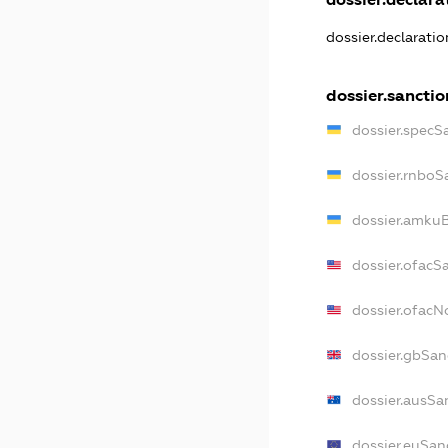
dossier.declarati
dossier.sanctio
dossier.specS
dossier.rnboS
dossier.amkuB
dossier.ofacS
dossier.ofac
dossier.gbSan
dossier.ausSa
dossier.euSan