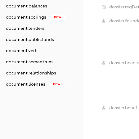
document.balances
dossier.regDat
document.scorings
new!
dossier.foun
document.tenders
document.publicfunds
document.ved
document.semantrum
dossier.heads:
document.relationships
document.licenses
new!
dossier.benefi