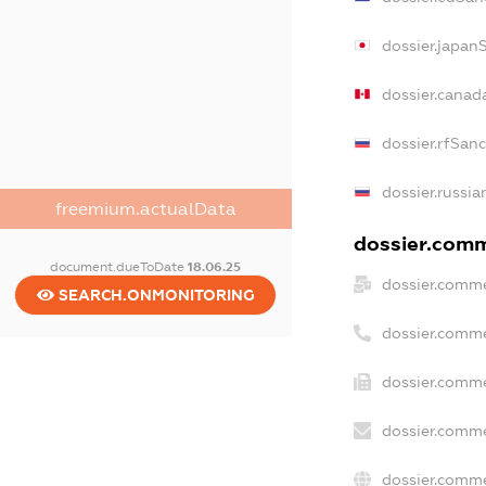
dossier.japan
dossier.canad
dossier.rfSan
dossier.russia
freemium.actualData
dossier.comme
document.dueToDate
18.06.25
dossier.comme
SEARCH.ONMONITORING
dossier.comme
dossier.comme
dossier.comme
dossier.comme