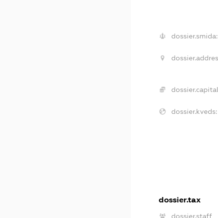
dossier.smida:
dossier.addres
dossier.capital
dossier.kveds:
dossier.tax
dossier.staff