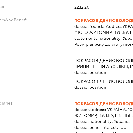
e:
22.12.20
dersAndBenef:
ПОКРАСОВ ДЕНИС ВОЛО
dossier.founderAddress
УКРА
МІСТО ЖИТОМИР, ВУЛ.БУД
statements.nationality:
Укра
Розмір внеску до статутног
ПОКРАСОВ ДЕНИС ВОЛО
ПРИПИНЕННЯ АБО ЛІКВІД
dossier.position -
ПОКРАСОВ ДЕНИС ВОЛО
dossier.position -
ciaries:
ПОКРАСОВ ДЕНИС ВОЛО
dossier.address:
УКРАЇНА, 1
ЖИТОМИР, ВУЛ.БУДІВЕЛЬН
dossier.nationality:
Україна
dossier.benefInterest:
100