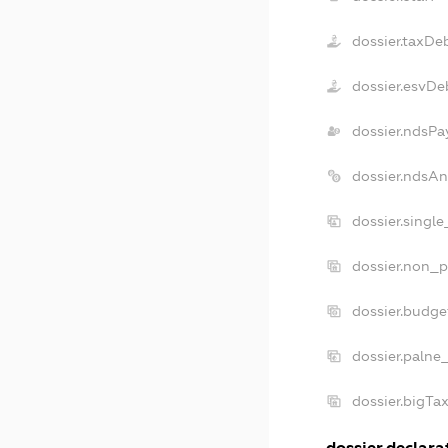
dossier.taxDe
dossier.esvDe
dossier.ndsPa
dossier.ndsA
dossier.singl
dossier.non_p
dossier.budg
dossier.palne
dossier.bigT
dossier.declarat