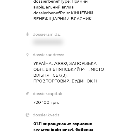
dossier.benefType:
Прямий
вирішальний вплив
dossier.benefRole:
КІНЦЕВИЙ
БЕНЕФІЦІАРНИЙ ВЛАСНИК
dossier.smida:
XXXXXXXXXX
dossier.address:
УКРАЇНА, 70002, ЗАПОРІЗЬКА
ОБЛ., ВІЛЬНЯНСЬКИЙ Р-Н, МІСТО
ВІЛЬНЯНСЬК(З),
ПРОВ.ТОРГОВИЙ, БУДИНОК 11
dossier.capital:
720 100 грн.
dossier.kveds:
01.11
вирощування зернових
культур (крім рису), бобових