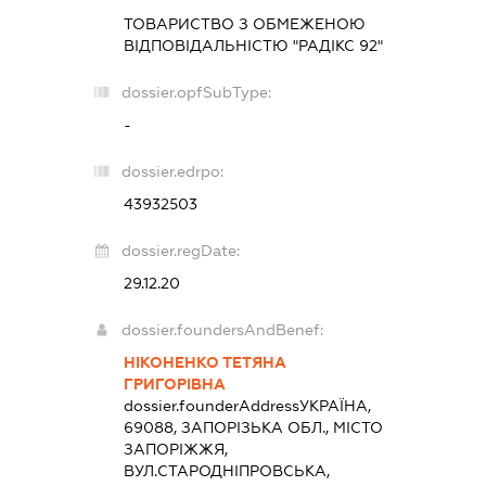
ТОВАРИСТВО З ОБМЕЖЕНОЮ
ВІДПОВІДАЛЬНІСТЮ "РАДІКС 92"
dossier.opfSubType:
-
dossier.edrpo:
43932503
dossier.regDate:
29.12.20
dossier.foundersAndBenef:
НІКОНЕНКО ТЕТЯНА
ГРИГОРІВНА
dossier.founderAddress
УКРАЇНА,
69088, ЗАПОРІЗЬКА ОБЛ., МІСТО
ЗАПОРІЖЖЯ,
ВУЛ.СТАРОДНІПРОВСЬКА,