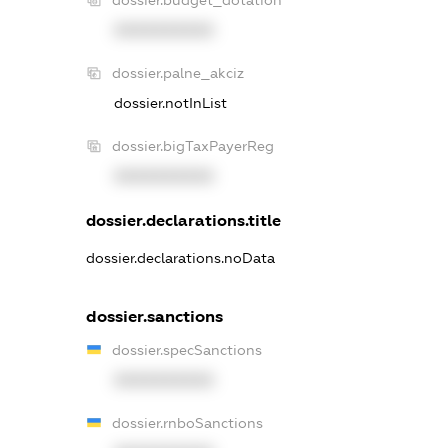
XXXXXXXXXX
dossier.palne_akciz
dossier.notInList
dossier.bigTaxPayerReg
XXXXXXXXXX
dossier.declarations.title
dossier.declarations.noData
dossier.sanctions
dossier.specSanctions
XXXXXXXXXX
dossier.rnboSanctions