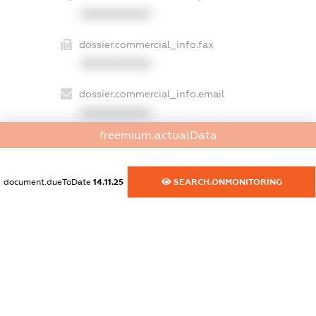
XXXXXXXXXX
dossier.commercial_info.fax
XXXXXXXXXX
dossier.commercial_info.email
XXXXXXXXXX
freemium.actualData
dossier.commercial_info.website
XXXXXXXXXX
document.dueToDate
14.11.25
SEARCH.ONMONITORING
dossier.commercial_info.activity
XXXXXXXXXX
freemium.exampleText_1
freemium.exampleText_2
freemium.anonymousPerSearch2