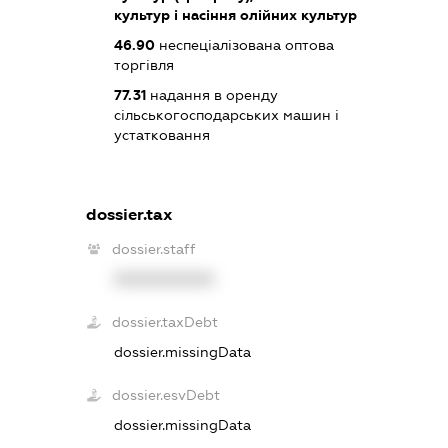
культур і насіння олійних культур
46.90
неспеціалізована оптова
торгівля
77.31
надання в оренду
сільськогосподарських машин і
устатковання
dossier.tax
dossier.staff
XXXXXXXXXX
dossier.taxDebt
dossier.missingData
dossier.esvDebt
dossier.missingData