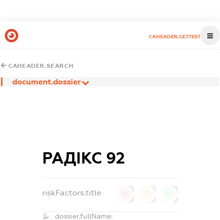
CAHEADER.GETTEST
CAHEADER.SEARCH
document.dossier
РАДІКС 92
riskFactors.title
0
0
0
dossier.fullName: