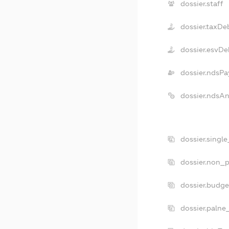
dossier.staff
dossier.taxDe
dossier.esvDe
dossier.ndsPa
dossier.ndsA
dossier.singl
dossier.non_p
dossier.budg
dossier.palne