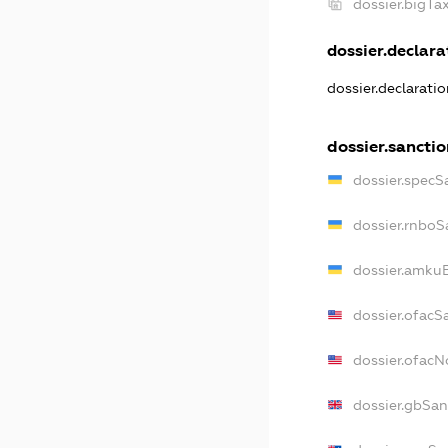
dossier.bigT
dossier.declarat
dossier.declarati
dossier.sanctio
dossier.specS
dossier.rnboS
dossier.amkuB
dossier.ofacS
dossier.ofac
dossier.gbSan