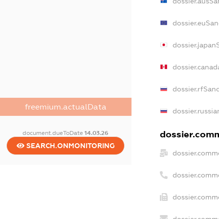
dossier.ausSa
dossier.euSan
dossier.japan
dossier.cana
dossier.rfSan
freemium.actualData
dossier.russia
dossier.comm
document.dueToDate
14.03.26
SEARCH.ONMONITORING
dossier.comme
dossier.comm
dossier.comme
dossier.comme