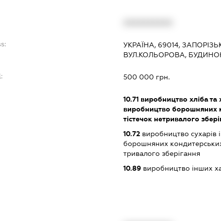
:
XXXXXXXXXX
s:
УКРАЇНА, 69014, ЗАПОРІЗ
ВУЛ.КОЛЬОРОВА, БУДИНОК
:
500 000 грн.
10.71
виробництво хліба та 
виробництво борошняних ко
тістечок нетривалого збері
10.72
виробництво сухарів і
борошняних кондитерських в
тривалого зберігання
10.89
виробництво інших харч