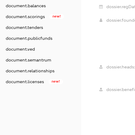
document.balances
dossier.regDa
document.scorings
new!
dossier.foun
document.tenders
document.publicfunds
document.ved
document.semantrum
dossier.heads
document.relationships
document.licenses
new!
dossier.benefi