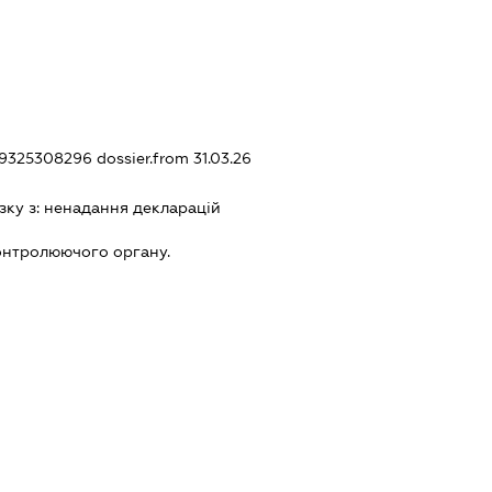
439325308296
dossier.from 31.03.26
зку з:
ненадання декларацiй
онтролюючого органу.