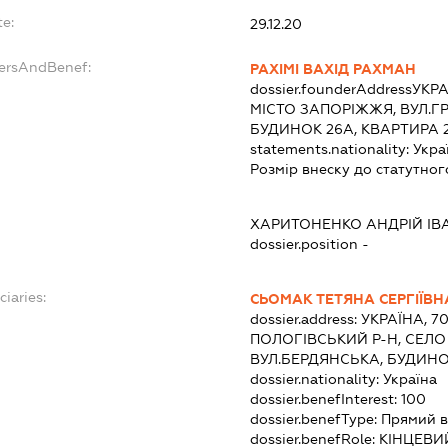
te:
29.12.20
dersAndBenef:
РАХІМІ ВАХІД РАХМАН
dossier.founderAddress
УКРА
МІСТО ЗАПОРІЖЖЯ, ВУЛ.
БУДИНОК 26А, КВАРТИРА 
statements.nationality:
Укра
Розмір внеску до статутног
:
ХАРИТОНЕНКО АНДРІЙ І
dossier.position -
ciaries:
СЬОМАК ТЕТЯНА СЕРГІЇВН
dossier.address:
УКРАЇНА, 7
ПОЛОГІВСЬКИЙ Р-Н, СЕЛО
ВУЛ.БЕРДЯНСЬКА, БУДИНО
dossier.nationality:
Україна
dossier.benefInterest:
100
dossier.benefType:
Прямий в
dossier.benefRole:
КІНЦЕВИ