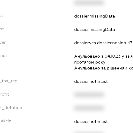
XXXXXXXXXX
bt
dossier.missingData
bt
dossier.missingData
yer
dossier.yes
dossier.ndsInn 
nnul
Анульовано з 04.10.23 у зв'я
протягом року
Анульовано за рiшенням к
e_tax_reg
dossier.notInList
rofit
XXXXXXXXXX
et_dotation
XXXXXXXXXX
_akciz
dossier.notInList