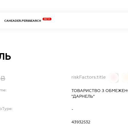
BETA
CAHEADER.PERSSEARCH
ЛЬ
riskFactors.title
0
ame:
ТОВАРИСТВО З ОБМЕЖЕН
"ДАРНЕЛЬ"
bType:
-
43932532