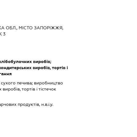
ЬКА ОБЛ., МІСТО ЗАПОРІЖЖЯ,
 3
хлібобулочних виробів;
ндитерських виробів, тортів і
гання
 сухого печива; виробництво
иробів, тортів і тістечок
ових продуктів, н.в.і.у.