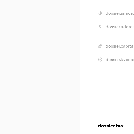
dossier.smida
dossier.addres
dossier.capital
dossier.kveds:
dossier.tax