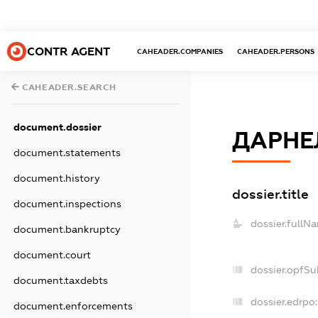
CONTR AGENT
CAHEADER.COMPANIES
CAHEADER.PERSONS
CAHEADER.SEARCH
document.dossier
ДАРНЕ
document.statements
document.history
dossier.title
document.inspections
dossier.fullN
document.bankruptcy
document.court
dossier.opfSu
document.taxdebts
dossier.edrpo:
document.enforcements