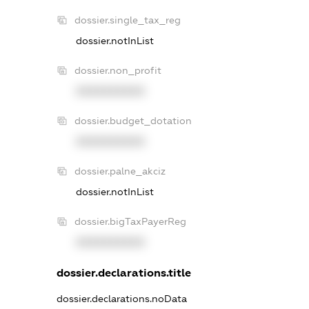
dossier.single_tax_reg
dossier.notInList
dossier.non_profit
XXXXXXXXXX
dossier.budget_dotation
XXXXXXXXXX
dossier.palne_akciz
dossier.notInList
dossier.bigTaxPayerReg
XXXXXXXXXX
dossier.declarations.title
dossier.declarations.noData