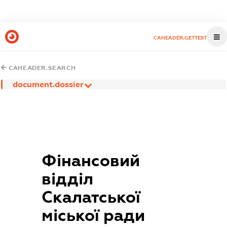
CAHEADER.GETTEST
CAHEADER.SEARCH
document.dossier
Фінансовий
відділ
Скалатської
міської ради