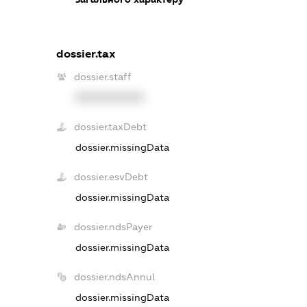
dossier.tax
dossier.staff
XXXXXXXXXX
dossier.taxDebt
dossier.missingData
dossier.esvDebt
dossier.missingData
dossier.ndsPayer
dossier.missingData
dossier.ndsAnnul
dossier.missingData