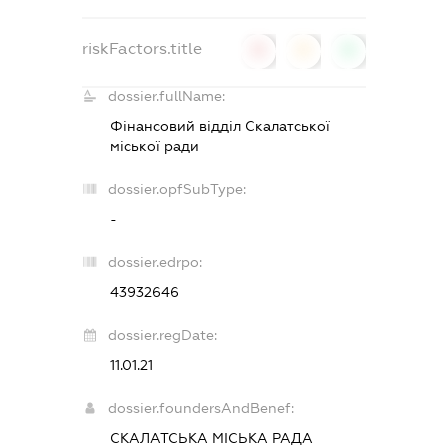
riskFactors.title
0
0
0
dossier.fullName:
Фінансовий відділ Скалатської
міської ради
dossier.opfSubType:
-
dossier.edrpo:
43932646
dossier.regDate:
11.01.21
dossier.foundersAndBenef:
СКАЛАТСЬКА МІСЬКА РАДА