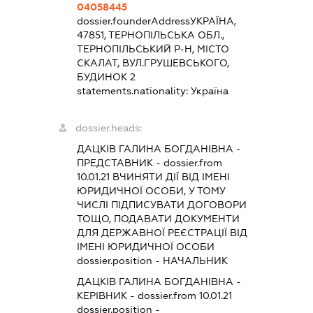
04058445
dossier.founderAddress
УКРАЇНА,
47851, ТЕРНОПІЛЬСЬКА ОБЛ.,
ТЕРНОПІЛЬСЬКИЙ Р-Н, МІСТО
СКАЛАТ, ВУЛ.ГРУШЕВСЬКОГО,
БУДИНОК 2
statements.nationality:
Україна
dossier.heads:
ДАЦКІВ ГАЛИНА БОГДАНІВНА
-
ПРЕДСТАВНИК
- dossier.from
10.01.21
ВЧИНЯТИ ДІЇ ВІД ІМЕНІ
ЮРИДИЧНОЇ ОСОБИ, У ТОМУ
ЧИСЛІ ПІДПИСУВАТИ ДОГОВОРИ
ТОЩО, ПОДАВАТИ ДОКУМЕНТИ
ДЛЯ ДЕРЖАВНОЇ РЕЄСТРАЦІЇ ВІД
ІМЕНІ ЮРИДИЧНОЇ ОСОБИ
dossier.position - НАЧАЛЬНИК
ДАЦКІВ ГАЛИНА БОГДАНІВНА
-
КЕРІВНИК
- dossier.from 10.01.21
dossier.position -