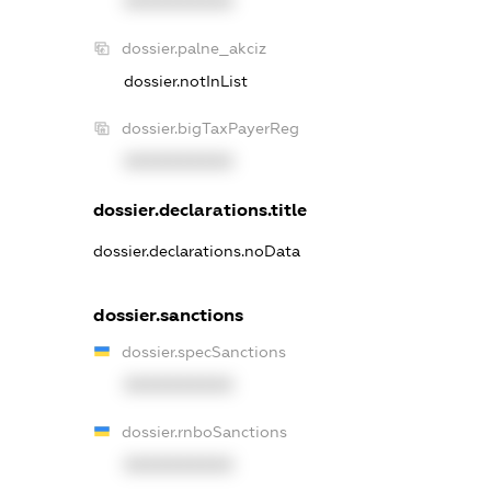
XXXXXXXXXX
dossier.palne_akciz
dossier.notInList
dossier.bigTaxPayerReg
XXXXXXXXXX
dossier.declarations.title
dossier.declarations.noData
dossier.sanctions
dossier.specSanctions
XXXXXXXXXX
dossier.rnboSanctions
XXXXXXXXXX