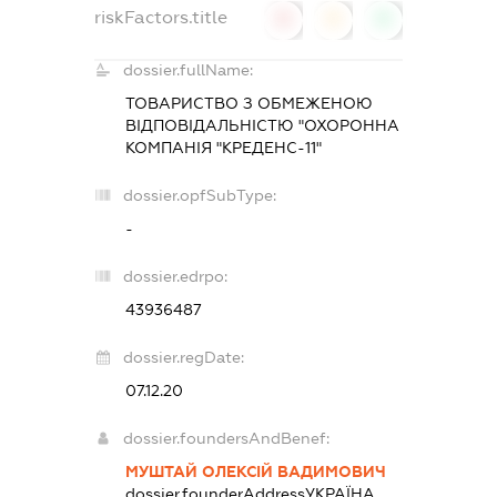
riskFactors.title
0
0
0
dossier.fullName:
ТОВАРИСТВО З ОБМЕЖЕНОЮ
ВІДПОВІДАЛЬНІСТЮ "ОХОРОННА
КОМПАНІЯ "КРЕДЕНС-11"
dossier.opfSubType:
-
dossier.edrpo:
43936487
dossier.regDate:
07.12.20
dossier.foundersAndBenef:
МУШТАЙ ОЛЕКСІЙ ВАДИМОВИЧ
dossier.founderAddress
УКРАЇНА,