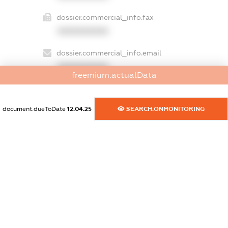
dossier.commercial_info.fax
XXXXXXXXXX
dossier.commercial_info.email
XXXXXXXXXX
freemium.actualData
dossier.commercial_info.website
XXXXXXXXXX
document.dueToDate
12.04.25
SEARCH.ONMONITORING
dossier.commercial_info.activity
XXXXXXXXXX
freemium.exampleText_1
freemium.exampleText_2
freemium.anonymousPerSearch2
FREEMIUM.DETAILS