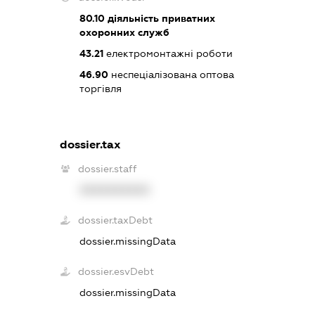
80.10
діяльність приватних
охоронних служб
43.21
електромонтажні роботи
46.90
неспеціалізована оптова
торгівля
dossier.tax
dossier.staff
XXXXXXXXXX
dossier.taxDebt
dossier.missingData
dossier.esvDebt
dossier.missingData