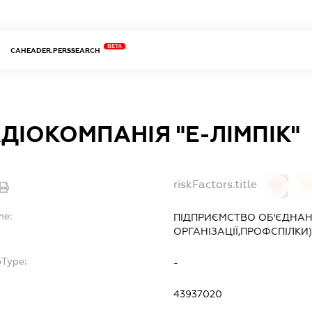
BETA
CAHEADER.PERSSEARCH
ДІОКОМПАНІЯ "Е-ЛІМПІК"
riskFactors.title
0
0
me:
ПІДПРИЄМСТВО ОБ'ЄДНАН
ОРГАНІЗАЦІЇ,ПРОФСПІЛКИ)
bType:
-
43937020