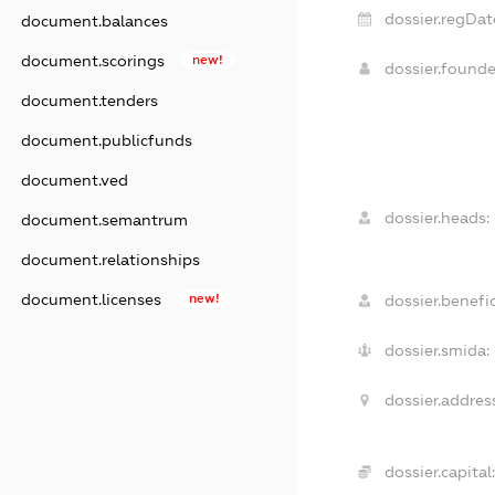
dossier.regDat
document.balances
document.scorings
new!
dossier.found
document.tenders
document.publicfunds
document.ved
dossier.heads:
document.semantrum
document.relationships
document.licenses
new!
dossier.benefic
dossier.smida:
dossier.addres
dossier.capital