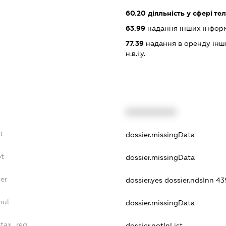
60.20
діяльність у сфері те
63.99
надання інших інформац
77.39
надання в оренду інши
н.в.і.у.
XXXXXXXXXX
t
dossier.missingData
bt
dossier.missingData
er
dossier.yes
dossier.ndsInn 
nul
dossier.missingData
_tax_reg
dossier.notInList