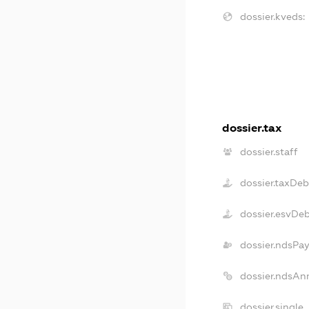
dossier.kveds:
dossier.tax
dossier.staff
dossier.taxDeb
dossier.esvDe
dossier.ndsPay
dossier.ndsAn
dossier.single