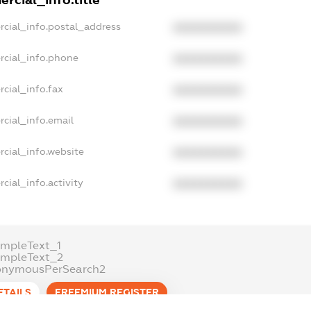
rcial_info.title
rcial_info.postal_address
XXXXXXXXXX
rcial_info.phone
XXXXXXXXXX
cial_info.fax
XXXXXXXXXX
cial_info.email
XXXXXXXXXX
cial_info.website
XXXXXXXXXX
cial_info.activity
XXXXXXXXXX
mpleText_1
ampleText_2
onymousPerSearch2
ETAILS
FREEMIUM.REGISTER