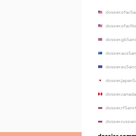
dossier.ofacSa
dossier.ofacN
dossier.gbSan
dossier.ausSa
dossier.euSan
dossier.japanS
dossier.canad
dossier.rfSanc
dossier.russia