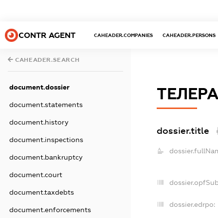
CONTR AGENT
CAHEADER.COMPANIES
CAHEADER.PERSONS
CAHEADER.SEARCH
document.dossier
ТЕЛЕРА
document.statements
document.history
dossier.title
document.inspections
dossier.fullNa
document.bankruptcy
document.court
dossier.opfSu
document.taxdebts
dossier.edrpo:
document.enforcements