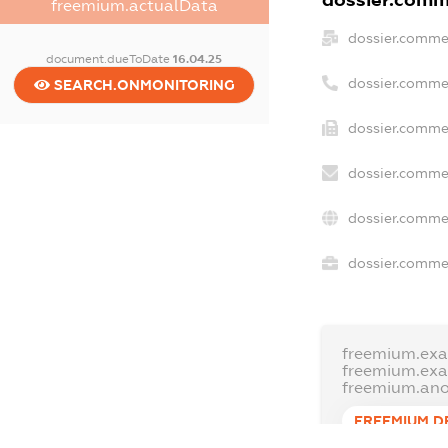
dossier.comme
freemium.actualData
dossier.comme
document.dueToDate
16.04.25
dossier.comme
SEARCH.ONMONITORING
dossier.commer
dossier.commer
dossier.commer
dossier.commer
freemium.exa
freemium.ex
freemium.an
FREEMIUM.D