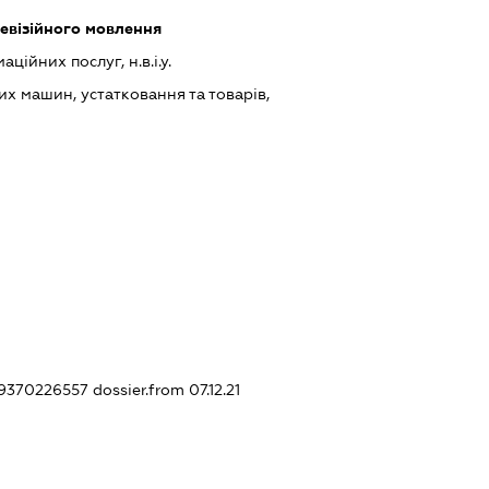
левізійного мовлення
ійних послуг, н.в.і.у.
х машин, устатковання та товарів,
439370226557
dossier.from 07.12.21