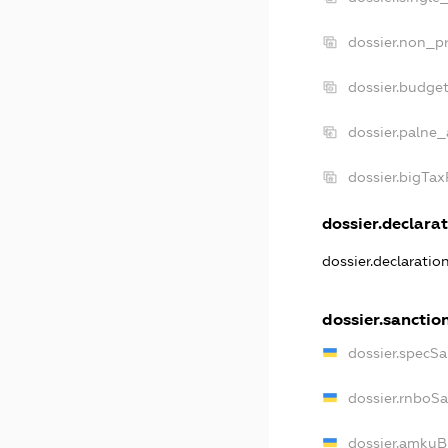
dossier.non_pr
dossier.budge
dossier.palne_
dossier.bigTa
dossier.declarat
dossier.declarati
dossier.sanctio
dossier.specS
dossier.rnboS
dossier.amkuB