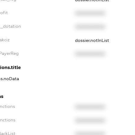
ofit
XXXXXXXXXX
t_dotation
XXXXXXXXXX
akciz
dossier.notInList
xPayerReg
XXXXXXXXXX
ions.title
ons.noData
ns
anctions
XXXXXXXXXX
anctions
XXXXXXXXXX
lackList
XXXXXXXXXX