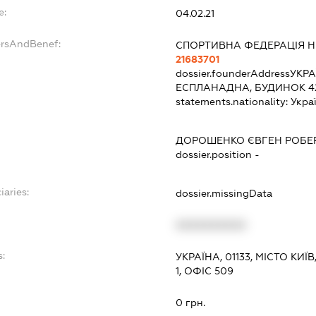
e:
04.02.21
ersAndBenef:
СПОРТИВНА ФЕДЕРАЦІЯ Н
21683701
dossier.founderAddress
УКРА
ЕСПЛАНАДНА, БУДИНОК 4
statements.nationality:
Укра
ДОРОШЕНКО ЄВГЕН РОБЕ
dossier.position -
iaries:
dossier.missingData
XXXXXXXXXX
s:
УКРАЇНА, 01133, МІСТО К
1, ОФІС 509
:
0 грн.