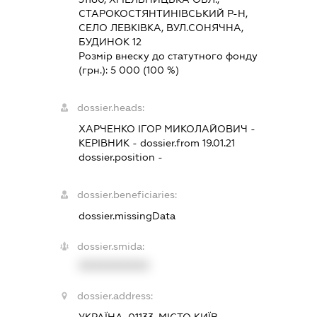
СТАРОКОСТЯНТИНІВСЬКИЙ Р-Н,
СЕЛО ЛЕВКІВКА, ВУЛ.СОНЯЧНА,
БУДИНОК 12
Розмір внеску до статутного фонду
(грн.):
5 000
(100 %)
dossier.heads:
ХАРЧЕНКО ІГОР МИКОЛАЙОВИЧ
-
КЕРІВНИК
- dossier.from 19.01.21
dossier.position -
dossier.beneficiaries:
dossier.missingData
dossier.smida:
XXXXXXXXXX
dossier.address:
УКРАЇНА, 01133, МІСТО КИЇВ,