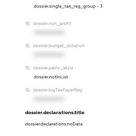
dossier.single_tax_reg_group - 3
dossier.non_profit
XXXXXXXXXX
dossier.budget_dotation
XXXXXXXXXX
dossier.palne_akciz
dossier.notInList
dossier.bigTaxPayerReg
XXXXXXXXXX
dossier.declarations.title
dossier.declarations.noData