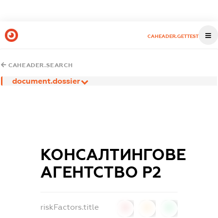
CAHEADER.GETTEST
CAHEADER.SEARCH
document.dossier
КОНСАЛТИНГОВЕ
АГЕНТСТВО Р2
riskFactors.title
0
0
0