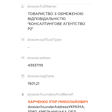
dossier.fullName:
ТОВАРИСТВО З ОБМЕЖЕНОЮ
ВІДПОВІДАЛЬНІСТЮ
"КОНСАЛТИНГОВЕ АГЕНТСТВО
Р2"
dossier.opfSubType:
-
dossier.edrpo:
43937119
dossier.regDate:
19.01.21
dossier.foundersAndBenef:
ХАРЧЕНКО ІГОР МИКОЛАЙОВИЧ
dossier.founderAddress
УКРАЇНА,
31180, ХМЕЛЬНИЦЬКА ОБЛ.,