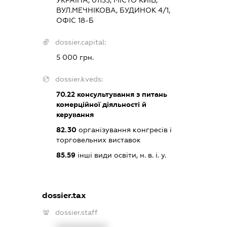
ВУЛ.МЕЧНІКОВА, БУДИНОК 4/1,
ОФІС 18-Б
dossier.capital:
5 000 грн.
dossier.kveds:
70.22
консультування з питань
комерційної діяльності й
керування
82.30
організування конгресів і
торговельних виставок
85.59
інші види освіти, н. в. і. у.
dossier.tax
dossier.staff